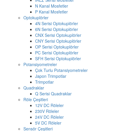
N Kanal Mosfetler
P Kanal Mosfetler
Optokuplörler
4N Serisi Optokuplörler
6N Serisi Optokuplörler
CNX Serisi Optokuplörler
CNY Serisi Optokuplörler
OP Serisi Optokuplörler
PC Serisi Optokuplörler
SFH Serisi Optokuplörler
Potansiyometreler
Çok Turlu Potansiyometreler
Japon Trimpotlar
Trimpotlar
Quadraklar
Q Serisi Quadraklar
Röle Çeşitleri
12V DC Röleler
230V Röleler
24V DC Röleler
5V DC Röleler
Sensör Çeşitleri