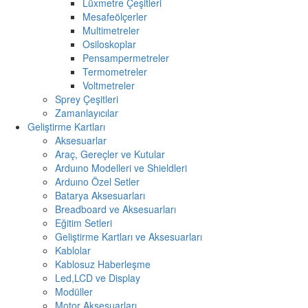
Lüxmetre Çeşitleri
Mesafeölçerler
Multimetreler
Osiloskoplar
Pensampermetreler
Termometreler
Voltmetreler
Sprey Çeşitleri
Zamanlayıcılar
Geliştirme Kartları
Aksesuarlar
Araç, Gereçler ve Kutular
Arduıno Modelleri ve Shieldleri
Arduıno Özel Setler
Batarya Aksesuarları
Breadboard ve Aksesuarları
Eğitim Setleri
Geliştirme Kartları ve Aksesuarları
Kablolar
Kablosuz Haberleşme
Led,LCD ve Display
Modüller
Motor Aksesuarları