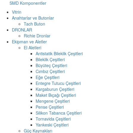
SMD Komponentler
Vitrin
Anahtarlar ve Butonlar
Tach Buton
DRONLAR
Richie Dronlar
Ekipman ve Aletler
El Aletleri
Antistatik Bileklik Çeşitleri
Bileklik Çeşitleri
Büyüteç Çeşitleri
Cımbız Çeşitleri
Eğe Çeşitleri
Entegre Tutucu Çeşitleri
Kargaburun Çeşitleri
Maket Bıçağı Çeşitleri
Mengene Çeşitleri
Pense Çeşitleri
Silikon Tabanca Çeşitleri
Tornavida Çeşitleri
Yankeski Çeşitleri
Güç Kaynakları