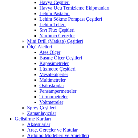
Havya Çeşitleri
Havya Ucu Temizleme Ekipmanları
Lehim Pastaları
Lehim Sökme Pompası Çeşitleri
Lehim Telleri
Sıvı Flux Çeşitleri
Yardımcı Gereçler
Mini Drill (Matkap) Çeşitleri
Ölçü Aletleri
Ateş Ölçer
Basınç Ölçer Çeşitleri
Kapasimetreler
Lüxmetre Çeşitleri
Mesafeölçerler
Multimetreler
Osiloskoplar
Pensampermetreler
Termometreler
Voltmetreler
Sprey Çeşitleri
Zamanlayıcılar
Geliştirme Kartları
Aksesuarlar
Araç, Gereçler ve Kutular
Arduıno Modelleri ve Shieldleri