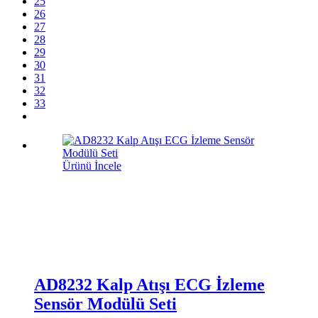
25
26
27
28
29
30
31
32
33
Ürünü İncele
AD8232 Kalp Atışı ECG İzleme
Sensör Modülü Seti