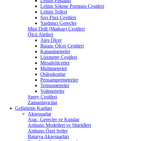
Lehim Pastaları
Lehim Sökme Pompası Çeşitleri
Lehim Telleri
Sıvı Flux Çeşitleri
Yardımcı Gereçler
Mini Drill (Matkap) Çeşitleri
Ölçü Aletleri
Ateş Ölçer
Basınç Ölçer Çeşitleri
Kapasimetreler
Lüxmetre Çeşitleri
Mesafeölçerler
Multimetreler
Osiloskoplar
Pensampermetreler
Termometreler
Voltmetreler
Sprey Çeşitleri
Zamanlayıcılar
Geliştirme Kartları
Aksesuarlar
Araç, Gereçler ve Kutular
Arduıno Modelleri ve Shieldleri
Arduıno Özel Setler
Batarya Aksesuarları