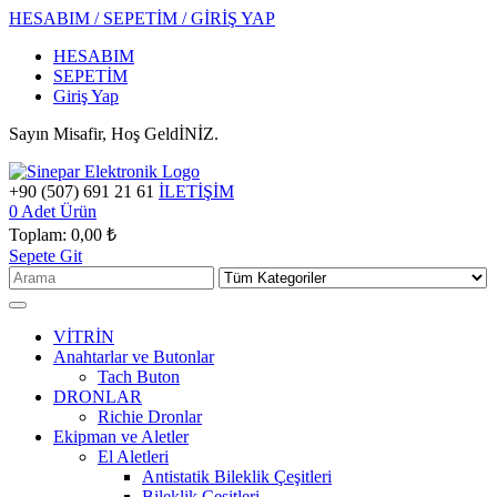
HESABIM / SEPETİM / GİRİŞ YAP
HESABIM
SEPETİM
Giriş Yap
Sayın Misafir, Hoş GeldİNİZ.
+90 (507) 691 21 61
İLETİŞİM
0
Adet Ürün
Toplam:
0,00 ₺
Sepete Git
VİTRİN
Anahtarlar ve Butonlar
Tach Buton
DRONLAR
Richie Dronlar
Ekipman ve Aletler
El Aletleri
Antistatik Bileklik Çeşitleri
Bileklik Çeşitleri