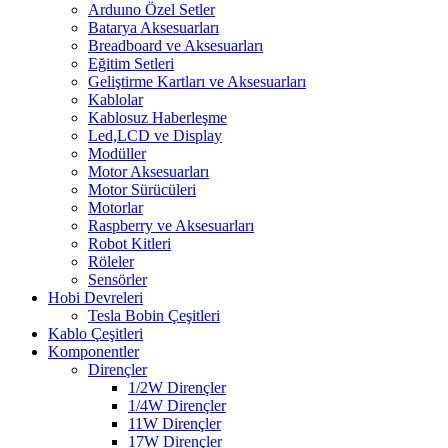
Arduıno Özel Setler
Batarya Aksesuarları
Breadboard ve Aksesuarları
Eğitim Setleri
Geliştirme Kartları ve Aksesuarları
Kablolar
Kablosuz Haberleşme
Led,LCD ve Display
Modüller
Motor Aksesuarları
Motor Sürücüleri
Motorlar
Raspberry ve Aksesuarları
Robot Kitleri
Röleler
Sensörler
Hobi Devreleri
Tesla Bobin Çeşitleri
Kablo Çeşitleri
Komponentler
Dirençler
1/2W Dirençler
1/4W Dirençler
11W Dirençler
17W Dirençler