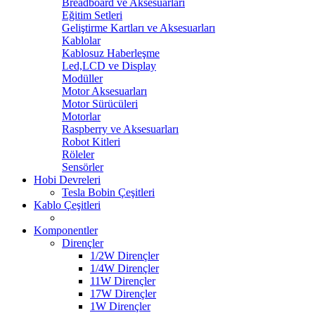
Breadboard ve Aksesuarları
Eğitim Setleri
Geliştirme Kartları ve Aksesuarları
Kablolar
Kablosuz Haberleşme
Led,LCD ve Display
Modüller
Motor Aksesuarları
Motor Sürücüleri
Motorlar
Raspberry ve Aksesuarları
Robot Kitleri
Röleler
Sensörler
Hobi Devreleri
Tesla Bobin Çeşitleri
Kablo Çeşitleri
Komponentler
Dirençler
1/2W Dirençler
1/4W Dirençler
11W Dirençler
17W Dirençler
1W Dirençler