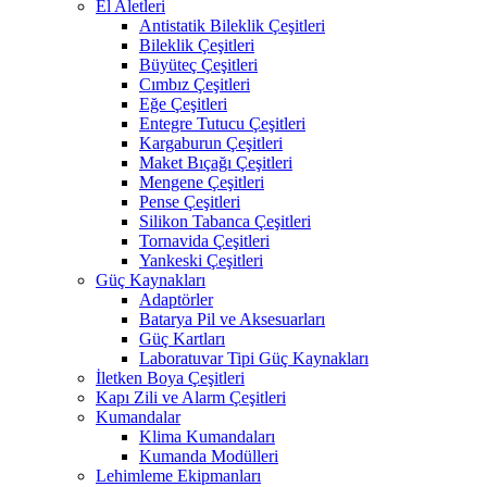
El Aletleri
Antistatik Bileklik Çeşitleri
Bileklik Çeşitleri
Büyüteç Çeşitleri
Cımbız Çeşitleri
Eğe Çeşitleri
Entegre Tutucu Çeşitleri
Kargaburun Çeşitleri
Maket Bıçağı Çeşitleri
Mengene Çeşitleri
Pense Çeşitleri
Silikon Tabanca Çeşitleri
Tornavida Çeşitleri
Yankeski Çeşitleri
Güç Kaynakları
Adaptörler
Batarya Pil ve Aksesuarları
Güç Kartları
Laboratuvar Tipi Güç Kaynakları
İletken Boya Çeşitleri
Kapı Zili ve Alarm Çeşitleri
Kumandalar
Klima Kumandaları
Kumanda Modülleri
Lehimleme Ekipmanları