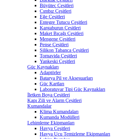
Büyüteç Çeşitleri
Cımbız Çeşitleri
Eğe Çeşitleri
Entegre Tutucu Çeşitleri
Kargaburun Çeşitleri
Maket Bıçağı Çeşitleri
Mengene Çeşitleri
Pense Çeşitleri
Silikon Tabanca Çeşitleri
Tornavida Çeşitleri
Yankeski Çeşitleri
Güç Kaynakları
Adaptörler
Batarya Pil ve Aksesuarları
Güç Kartları
Laboratuvar Tipi Güç Kaynakları
İletken Boya Çeşitleri
Kapı Zili ve Alarm Çeşitleri
Kumandalar
Klima Kumandaları
Kumanda Modülleri
Lehimleme Ekipmanları
Havya Çeşitleri
Havya Ucu Temizleme Ekipmanları