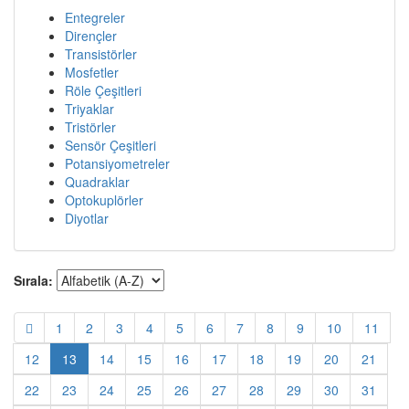
Entegreler
Dirençler
Transistörler
Mosfetler
Röle Çeşitleri
Triyaklar
Tristörler
Sensör Çeşitleri
Potansiyometreler
Quadraklar
Optokuplörler
Diyotlar
Sırala:
1
2
3
4
5
6
7
8
9
10
11
12
13
14
15
16
17
18
19
20
21
22
23
24
25
26
27
28
29
30
31