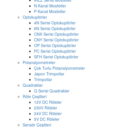
N Kanal Mosfetler
P Kanal Mosfetler
Optokuplörler
4N Serisi Optokuplörler
6N Serisi Optokuplörler
CNX Serisi Optokuplörler
CNY Serisi Optokuplörler
OP Serisi Optokuplörler
PC Serisi Optokuplörler
SFH Serisi Optokuplörler
Potansiyometreler
Çok Turlu Potansiyometreler
Japon Trimpotlar
Trimpotlar
Quadraklar
Q Serisi Quadraklar
Röle Çeşitleri
12V DC Röleler
230V Röleler
24V DC Röleler
5V DC Röleler
Sensör Çeşitleri