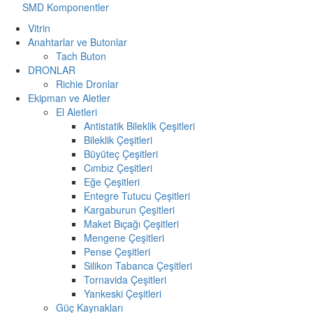
SMD Komponentler
Vitrin
Anahtarlar ve Butonlar
Tach Buton
DRONLAR
Richie Dronlar
Ekipman ve Aletler
El Aletleri
Antistatik Bileklik Çeşitleri
Bileklik Çeşitleri
Büyüteç Çeşitleri
Cımbız Çeşitleri
Eğe Çeşitleri
Entegre Tutucu Çeşitleri
Kargaburun Çeşitleri
Maket Bıçağı Çeşitleri
Mengene Çeşitleri
Pense Çeşitleri
Silikon Tabanca Çeşitleri
Tornavida Çeşitleri
Yankeski Çeşitleri
Güç Kaynakları