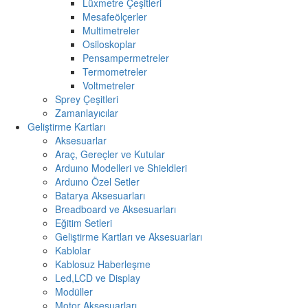
Lüxmetre Çeşitleri
Mesafeölçerler
Multimetreler
Osiloskoplar
Pensampermetreler
Termometreler
Voltmetreler
Sprey Çeşitleri
Zamanlayıcılar
Geliştirme Kartları
Aksesuarlar
Araç, Gereçler ve Kutular
Arduıno Modelleri ve Shieldleri
Arduıno Özel Setler
Batarya Aksesuarları
Breadboard ve Aksesuarları
Eğitim Setleri
Geliştirme Kartları ve Aksesuarları
Kablolar
Kablosuz Haberleşme
Led,LCD ve Display
Modüller
Motor Aksesuarları