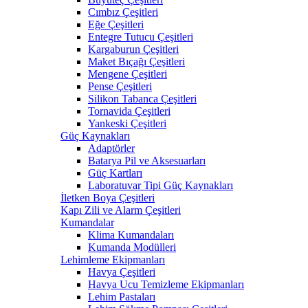
Cımbız Çeşitleri
Eğe Çeşitleri
Entegre Tutucu Çeşitleri
Kargaburun Çeşitleri
Maket Bıçağı Çeşitleri
Mengene Çeşitleri
Pense Çeşitleri
Silikon Tabanca Çeşitleri
Tornavida Çeşitleri
Yankeski Çeşitleri
Güç Kaynakları
Adaptörler
Batarya Pil ve Aksesuarları
Güç Kartları
Laboratuvar Tipi Güç Kaynakları
İletken Boya Çeşitleri
Kapı Zili ve Alarm Çeşitleri
Kumandalar
Klima Kumandaları
Kumanda Modülleri
Lehimleme Ekipmanları
Havya Çeşitleri
Havya Ucu Temizleme Ekipmanları
Lehim Pastaları