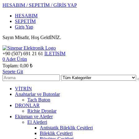
HESABIM / SEPETİM / GİRİŞ YAP
HESABIM
SEPETİM
Giriş Yap
Sayın Misafir, Hoş GeldİNİZ.
+90 (507) 691 21 61
İLETİŞİM
0
Adet Ürün
Toplam:
0,00 ₺
Sepete Git
VİTRİN
Anahtarlar ve Butonlar
Tach Buton
DRONLAR
Richie Dronlar
Ekipman ve Aletler
El Aletleri
Antistatik Bileklik Çeşitleri
Bileklik Çeşitleri
Büyüteç Çeşitleri