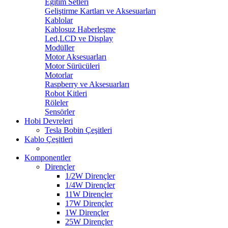
Eğitim Setleri
Geliştirme Kartları ve Aksesuarları
Kablolar
Kablosuz Haberleşme
Led,LCD ve Display
Modüller
Motor Aksesuarları
Motor Sürücüleri
Motorlar
Raspberry ve Aksesuarları
Robot Kitleri
Röleler
Sensörler
Hobi Devreleri
Tesla Bobin Çeşitleri
Kablo Çeşitleri
Komponentler
Dirençler
1/2W Dirençler
1/4W Dirençler
11W Dirençler
17W Dirençler
1W Dirençler
25W Dirençler