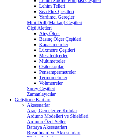
Lehim Sökme Pompası Çeşitleri
Lehim Telleri
Sıvı Flux Çeşitleri
Yardımcı Gereçler
Mini Drill (Matkap) Çeşitleri
Ölçü Aletleri
Ateş Ölçer
Basınç Ölçer Çeşitleri
Kapasimetreler
Lüxmetre Çeşitleri
Mesafeölçerler
Multimetreler
Osiloskoplar
Pensampermetreler
Termometreler
Voltmetreler
Sprey Çeşitleri
Zamanlayıcılar
Geliştirme Kartları
Aksesuarlar
Araç, Gereçler ve Kutular
Arduıno Modelleri ve Shieldleri
Arduıno Özel Setler
Batarya Aksesuarları
Breadboard ve Aksesuarları