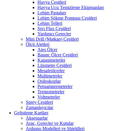
Havya Çeşitleri
Havya Ucu Temizleme Ekipmanları
Lehim Pastaları
Lehim Sökme Pompası Çeşitleri
Lehim Telleri
Sıvı Flux Çeşitleri
Yardımcı Gereçler
Mini Drill (Matkap) Çeşitleri
Ölçü Aletleri
Ateş Ölçer
Basınç Ölçer Çeşitleri
Kapasimetreler
Lüxmetre Çeşitleri
Mesafeölçerler
Multimetreler
Osiloskoplar
Pensampermetreler
Termometreler
Voltmetreler
Sprey Çeşitleri
Zamanlayıcılar
Geliştirme Kartları
Aksesuarlar
Araç, Gereçler ve Kutular
Arduıno Modelleri ve Shieldleri