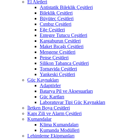
El Aletleri
Antistatik Bileklik Çeşitleri
Bileklik Çeşitleri
Büyüteç Çeşitleri
Cımbız Çeşitleri
Eğe Çeşitleri
Entegre Tutucu Çeşitleri
Kargaburun Çeşitleri
Maket Bıçağı Çeşitleri
Mengene Çeşitleri
Pense Çeşitleri
Silikon Tabanca Çeşitleri
Tornavida Çeşitleri
Yankeski Çeşitleri
Güç Kaynakları
Adaptörler
Batarya Pil ve Aksesuarları
Güç Kartları
Laboratuvar Tipi Güç Kaynakları
İletken Boya Çeşitleri
Kapı Zili ve Alarm Çeşitleri
Kumandalar
Klima Kumandaları
Kumanda Modülleri
Lehimleme Ekipmanları