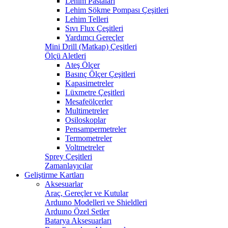
Lehim Pastaları
Lehim Sökme Pompası Çeşitleri
Lehim Telleri
Sıvı Flux Çeşitleri
Yardımcı Gereçler
Mini Drill (Matkap) Çeşitleri
Ölçü Aletleri
Ateş Ölçer
Basınç Ölçer Çeşitleri
Kapasimetreler
Lüxmetre Çeşitleri
Mesafeölçerler
Multimetreler
Osiloskoplar
Pensampermetreler
Termometreler
Voltmetreler
Sprey Çeşitleri
Zamanlayıcılar
Geliştirme Kartları
Aksesuarlar
Araç, Gereçler ve Kutular
Arduıno Modelleri ve Shieldleri
Arduıno Özel Setler
Batarya Aksesuarları