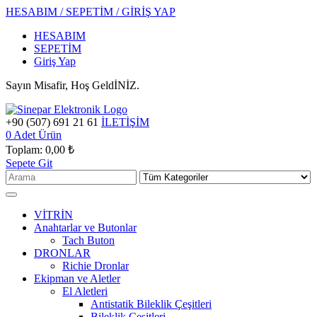
HESABIM / SEPETİM / GİRİŞ YAP
HESABIM
SEPETİM
Giriş Yap
Sayın Misafir, Hoş GeldİNİZ.
+90 (507) 691 21 61
İLETİŞİM
0
Adet Ürün
Toplam:
0,00 ₺
Sepete Git
VİTRİN
Anahtarlar ve Butonlar
Tach Buton
DRONLAR
Richie Dronlar
Ekipman ve Aletler
El Aletleri
Antistatik Bileklik Çeşitleri
Bileklik Çeşitleri