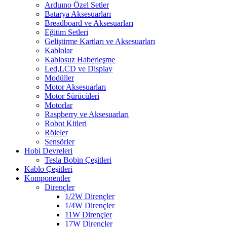
Arduıno Özel Setler
Batarya Aksesuarları
Breadboard ve Aksesuarları
Eğitim Setleri
Geliştirme Kartları ve Aksesuarları
Kablolar
Kablosuz Haberleşme
Led,LCD ve Display
Modüller
Motor Aksesuarları
Motor Sürücüleri
Motorlar
Raspberry ve Aksesuarları
Robot Kitleri
Röleler
Sensörler
Hobi Devreleri
Tesla Bobin Çeşitleri
Kablo Çeşitleri
Komponentler
Dirençler
1/2W Dirençler
1/4W Dirençler
11W Dirençler
17W Dirençler