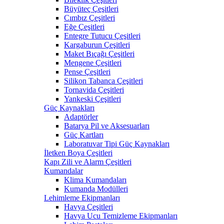
Büyüteç Çeşitleri
Cımbız Çeşitleri
Eğe Çeşitleri
Entegre Tutucu Çeşitleri
Kargaburun Çeşitleri
Maket Bıçağı Çeşitleri
Mengene Çeşitleri
Pense Çeşitleri
Silikon Tabanca Çeşitleri
Tornavida Çeşitleri
Yankeski Çeşitleri
Güç Kaynakları
Adaptörler
Batarya Pil ve Aksesuarları
Güç Kartları
Laboratuvar Tipi Güç Kaynakları
İletken Boya Çeşitleri
Kapı Zili ve Alarm Çeşitleri
Kumandalar
Klima Kumandaları
Kumanda Modülleri
Lehimleme Ekipmanları
Havya Çeşitleri
Havya Ucu Temizleme Ekipmanları