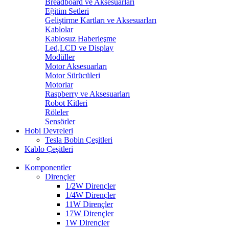
Breadboard ve Aksesuarları
Eğitim Setleri
Geliştirme Kartları ve Aksesuarları
Kablolar
Kablosuz Haberleşme
Led,LCD ve Display
Modüller
Motor Aksesuarları
Motor Sürücüleri
Motorlar
Raspberry ve Aksesuarları
Robot Kitleri
Röleler
Sensörler
Hobi Devreleri
Tesla Bobin Çeşitleri
Kablo Çeşitleri
Komponentler
Dirençler
1/2W Dirençler
1/4W Dirençler
11W Dirençler
17W Dirençler
1W Dirençler