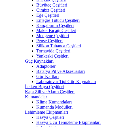
Büyüteç Çeşitleri
Cımbız Çeşitleri
Eğe Çeşitleri
Entegre Tutucu Çeşitleri
Kargaburun Çeşitleri
Maket Bıçağı Çeşitleri
Mengene Çeşitleri
Pense Çeşitleri
Silikon Tabanca Çeşitleri
Tornavida Çeşitleri
Yankeski Çeşitleri
Güç Kaynakları
Adaptörler
Batarya Pil ve Aksesuarları
Güç Kartları
Laboratuvar Tipi Güç Kaynakları
İletken Boya Çeşitleri
Kapı Zili ve Alarm Çeşitleri
Kumandalar
Klima Kumandaları
Kumanda Modülleri
Lehimleme Ekipmanları
Havya Çeşitleri
Havya Ucu Temizleme Ekipmanları