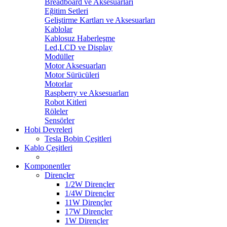
Breadboard ve Aksesuarları
Eğitim Setleri
Geliştirme Kartları ve Aksesuarları
Kablolar
Kablosuz Haberleşme
Led,LCD ve Display
Modüller
Motor Aksesuarları
Motor Sürücüleri
Motorlar
Raspberry ve Aksesuarları
Robot Kitleri
Röleler
Sensörler
Hobi Devreleri
Tesla Bobin Çeşitleri
Kablo Çeşitleri
Komponentler
Dirençler
1/2W Dirençler
1/4W Dirençler
11W Dirençler
17W Dirençler
1W Dirençler