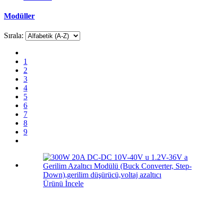
Modüller
Sırala:
1
2
3
4
5
6
7
8
9
Ürünü İncele