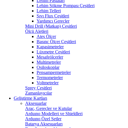
Lehim Pastaları
Lehim Sökme Pompası Çeşitleri
Lehim Telleri
Sıvı Flux Çeşitleri
Yardımcı Gereçler
Mini Drill (Matkap) Çeşitleri
Ölçü Aletleri
Ateş Ölçer
Basınç Ölçer Çeşitleri
Kapasimetreler
Lüxmetre Çeşitleri
Mesafeölçerler
Multimetreler
Osiloskoplar
Pensampermetreler
Termometreler
Voltmetreler
Sprey Çeşitleri
Zamanlayıcılar
Geliştirme Kartları
Aksesuarlar
Araç, Gereçler ve Kutular
Arduıno Modelleri ve Shieldleri
Arduıno Özel Setler
Batarya Aksesuarları