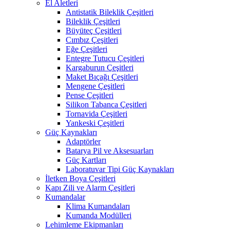
El Aletleri
Antistatik Bileklik Çeşitleri
Bileklik Çeşitleri
Büyüteç Çeşitleri
Cımbız Çeşitleri
Eğe Çeşitleri
Entegre Tutucu Çeşitleri
Kargaburun Çeşitleri
Maket Bıçağı Çeşitleri
Mengene Çeşitleri
Pense Çeşitleri
Silikon Tabanca Çeşitleri
Tornavida Çeşitleri
Yankeski Çeşitleri
Güç Kaynakları
Adaptörler
Batarya Pil ve Aksesuarları
Güç Kartları
Laboratuvar Tipi Güç Kaynakları
İletken Boya Çeşitleri
Kapı Zili ve Alarm Çeşitleri
Kumandalar
Klima Kumandaları
Kumanda Modülleri
Lehimleme Ekipmanları