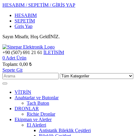
HESABIM / SEPETİM / GİRİŞ YAP
HESABIM
SEPETİM
Giriş Yap
Sayın Misafir, Hoş GeldİNİZ.
+90 (507) 691 21 61
İLETİŞİM
0
Adet Ürün
Toplam:
0,00 ₺
Sepete Git
VİTRİN
Anahtarlar ve Butonlar
Tach Buton
DRONLAR
Richie Dronlar
Ekipman ve Aletler
El Aletleri
Antistatik Bileklik Çeşitleri
Bileklik Çeşitleri