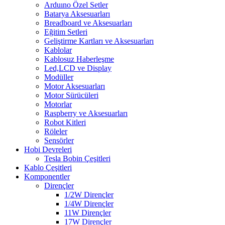
Arduıno Özel Setler
Batarya Aksesuarları
Breadboard ve Aksesuarları
Eğitim Setleri
Geliştirme Kartları ve Aksesuarları
Kablolar
Kablosuz Haberleşme
Led,LCD ve Display
Modüller
Motor Aksesuarları
Motor Sürücüleri
Motorlar
Raspberry ve Aksesuarları
Robot Kitleri
Röleler
Sensörler
Hobi Devreleri
Tesla Bobin Çeşitleri
Kablo Çeşitleri
Komponentler
Dirençler
1/2W Dirençler
1/4W Dirençler
11W Dirençler
17W Dirençler