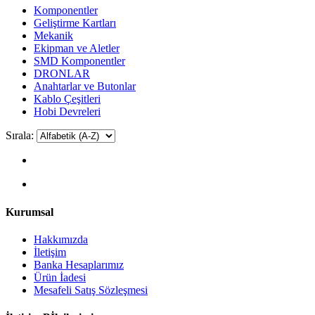
Komponentler
Geliştirme Kartları
Mekanik
Ekipman ve Aletler
SMD Komponentler
DRONLAR
Anahtarlar ve Butonlar
Kablo Çeşitleri
Hobi Devreleri
Sırala:
Kurumsal
Hakkımızda
İletişim
Banka Hesaplarımız
Ürün İadesi
Mesafeli Satış Sözleşmesi