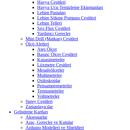
Havya Çeşitleri
Havya Ucu Temizleme Ekipmanları
Lehim Pastaları
Lehim Sökme Pompası Çeşitleri
Lehim Telleri
Sıvı Flux Çeşitleri
Yardımcı Gereçler
Mini Drill (Matkap) Çeşitleri
Ölçü Aletleri
Ateş Ölçer
Basınç Ölçer Çeşitleri
Kapasimetreler
Lüxmetre Çeşitleri
Mesafeölçerler
Multimetreler
Osiloskoplar
Pensampermetreler
Termometreler
Voltmetreler
Sprey Çeşitleri
Zamanlayıcılar
Geliştirme Kartları
Aksesuarlar
Araç, Gereçler ve Kutular
Arduıno Modelleri ve Shieldleri