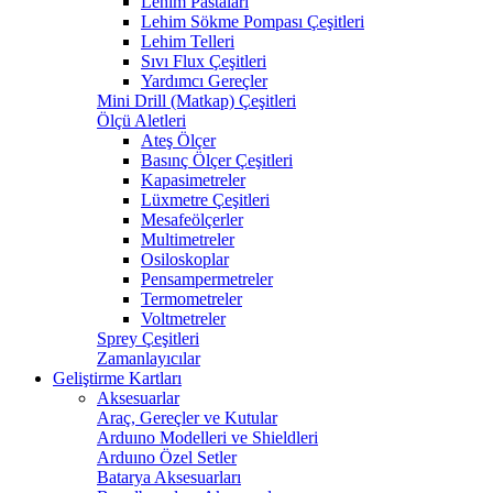
Lehim Pastaları
Lehim Sökme Pompası Çeşitleri
Lehim Telleri
Sıvı Flux Çeşitleri
Yardımcı Gereçler
Mini Drill (Matkap) Çeşitleri
Ölçü Aletleri
Ateş Ölçer
Basınç Ölçer Çeşitleri
Kapasimetreler
Lüxmetre Çeşitleri
Mesafeölçerler
Multimetreler
Osiloskoplar
Pensampermetreler
Termometreler
Voltmetreler
Sprey Çeşitleri
Zamanlayıcılar
Geliştirme Kartları
Aksesuarlar
Araç, Gereçler ve Kutular
Arduıno Modelleri ve Shieldleri
Arduıno Özel Setler
Batarya Aksesuarları