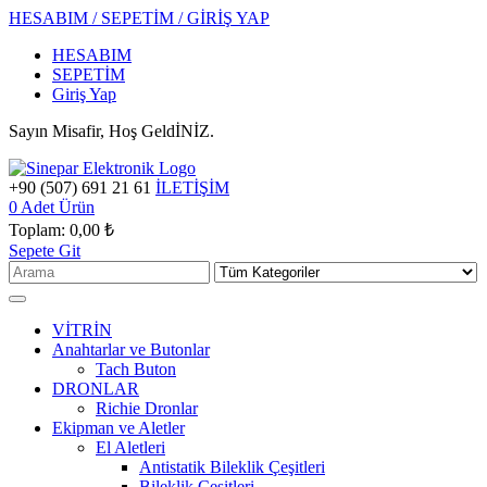
HESABIM / SEPETİM / GİRİŞ YAP
HESABIM
SEPETİM
Giriş Yap
Sayın Misafir, Hoş GeldİNİZ.
+90 (507) 691 21 61
İLETİŞİM
0
Adet Ürün
Toplam:
0,00 ₺
Sepete Git
VİTRİN
Anahtarlar ve Butonlar
Tach Buton
DRONLAR
Richie Dronlar
Ekipman ve Aletler
El Aletleri
Antistatik Bileklik Çeşitleri
Bileklik Çeşitleri