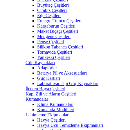
Büyüteç Çeşitleri
Cımbız Çeşitleri
Eğe Çeşitleri
Entegre Tutucu Çeşitleri
Kargaburun Çeşitleri
Maket Bıçağı Çeşitleri
Mengene Çeşitleri
Pense Çeşitleri
Silikon Tabanca Çeşitleri
Tornavida Çeşitleri
Yankeski Çeşitleri
Güç Kaynakları
Adaptörler
Batarya Pil ve Aksesuarları
Güç Kartları
Laboratuvar Tipi Güç Kaynakları
İletken Boya Çeşitleri
Kapı Zili ve Alarm Çeşitleri
Kumandalar
Klima Kumandaları
Kumanda Modülleri
Lehimleme Ekipmanları
Havya Çeşitleri
Havya Ucu Temizleme Ekipmanları