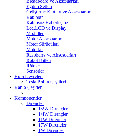
Breadboard ve Aksesuarları
Eğitim Setleri
Geliştirme Kartları ve Aksesuarları
Kablolar
Kablosuz Haberleşme
Led,LCD ve Display
Modüller
Motor Aksesuarları
Motor Sürücüleri
Motorlar
Raspberry ve Aksesuarları
Robot Kitleri
Röleler
Sensörler
Hobi Devreleri
Tesla Bobin Çeşitleri
Kablo Çeşitleri
Komponentler
Dirençler
1/2W Dirençler
1/4W Dirençler
11W Dirençler
17W Dirençler
1W Dirençler