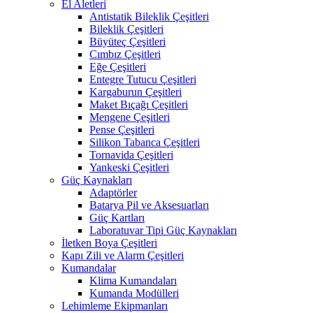
El Aletleri
Antistatik Bileklik Çeşitleri
Bileklik Çeşitleri
Büyüteç Çeşitleri
Cımbız Çeşitleri
Eğe Çeşitleri
Entegre Tutucu Çeşitleri
Kargaburun Çeşitleri
Maket Bıçağı Çeşitleri
Mengene Çeşitleri
Pense Çeşitleri
Silikon Tabanca Çeşitleri
Tornavida Çeşitleri
Yankeski Çeşitleri
Güç Kaynakları
Adaptörler
Batarya Pil ve Aksesuarları
Güç Kartları
Laboratuvar Tipi Güç Kaynakları
İletken Boya Çeşitleri
Kapı Zili ve Alarm Çeşitleri
Kumandalar
Klima Kumandaları
Kumanda Modülleri
Lehimleme Ekipmanları