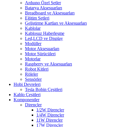
Arduıno Özel Setler
Batarya Aksesuarları
Breadboard ve Aksesuarları
Eğitim Setleri
Geliştirme Kartları ve Aksesuarları
Kablolar
Kablosuz Haberleşme
Led,LCD ve Display
Modüller
Motor Aksesuarları
Motor Sürücüleri
Motorlar
Raspberry ve Aksesuarları
Robot Kitleri
Röleler
Sensörler
Hobi Devreleri
Tesla Bobin Çeşitleri
Kablo Çeşitleri
Komponentler
Dirençler
1/2W Dirençler
1/4W Dirençler
11W Dirençler
17W Dirençler