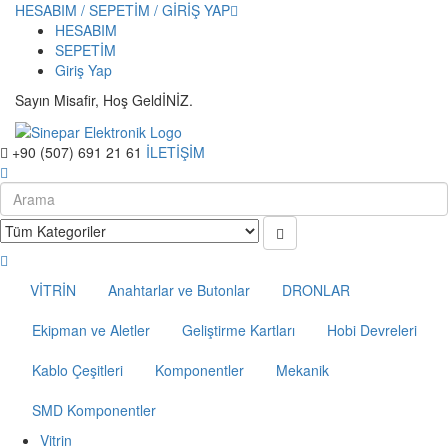
HESABIM / SEPETİM / GİRİŞ YAP
HESABIM
SEPETİM
Giriş Yap
Sayın Misafir, Hoş GeldİNİZ.
+90 (507) 691 21 61
İLETİŞİM
VİTRİN
Anahtarlar ve Butonlar
DRONLAR
Ekipman ve Aletler
Geliştirme Kartları
Hobi Devreleri
Kablo Çeşitleri
Komponentler
Mekanik
SMD Komponentler
Vitrin