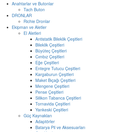
Anahtarlar ve Butonlar
Tach Buton
DRONLAR
Richie Dronlar
Ekipman ve Aletler
El Aletleri
Antistatik Bileklik Çeşitleri
Bileklik Çeşitleri
Büyüteç Çeşitleri
Cımbız Çeşitleri
Eğe Çeşitleri
Entegre Tutucu Çeşitleri
Kargaburun Çeşitleri
Maket Bıçağı Çeşitleri
Mengene Çeşitleri
Pense Çeşitleri
Silikon Tabanca Çeşitleri
Tornavida Çeşitleri
Yankeski Çeşitleri
Güç Kaynakları
Adaptörler
Batarya Pil ve Aksesuarları