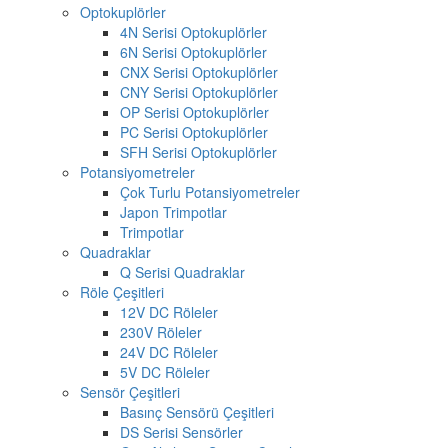
Optokuplörler
4N Serisi Optokuplörler
6N Serisi Optokuplörler
CNX Serisi Optokuplörler
CNY Serisi Optokuplörler
OP Serisi Optokuplörler
PC Serisi Optokuplörler
SFH Serisi Optokuplörler
Potansiyometreler
Çok Turlu Potansiyometreler
Japon Trimpotlar
Trimpotlar
Quadraklar
Q Serisi Quadraklar
Röle Çeşitleri
12V DC Röleler
230V Röleler
24V DC Röleler
5V DC Röleler
Sensör Çeşitleri
Basınç Sensörü Çeşitleri
DS Serisi Sensörler