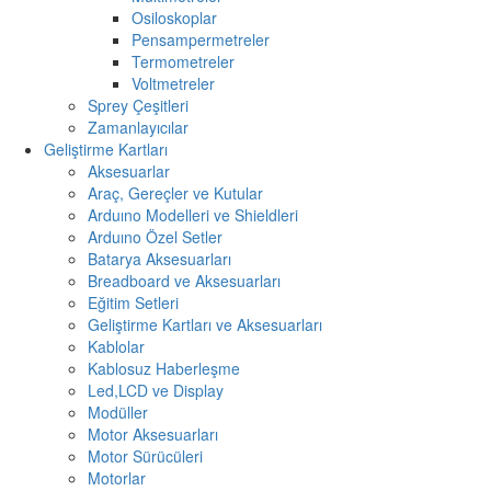
Osiloskoplar
Pensampermetreler
Termometreler
Voltmetreler
Sprey Çeşitleri
Zamanlayıcılar
Geliştirme Kartları
Aksesuarlar
Araç, Gereçler ve Kutular
Arduıno Modelleri ve Shieldleri
Arduıno Özel Setler
Batarya Aksesuarları
Breadboard ve Aksesuarları
Eğitim Setleri
Geliştirme Kartları ve Aksesuarları
Kablolar
Kablosuz Haberleşme
Led,LCD ve Display
Modüller
Motor Aksesuarları
Motor Sürücüleri
Motorlar