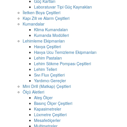
Güç Kartları
Laboratuvar Tipi Güç Kaynakları
İletken Boya Çeşitleri
Kapı Zili ve Alarm Çeşitleri
Kumandalar
Klima Kumandaları
Kumanda Modülleri
Lehimleme Ekipmanları
Havya Çeşitleri
Havya Ucu Temizleme Ekipmanları
Lehim Pastaları
Lehim Sökme Pompası Çeşitleri
Lehim Telleri
Sıvı Flux Çeşitleri
Yardımcı Gereçler
Mini Drill (Matkap) Çeşitleri
Ölçü Aletleri
Ateş Ölçer
Basınç Ölçer Çeşitleri
Kapasimetreler
Lüxmetre Çeşitleri
Mesafeölçerler
Multimetreler