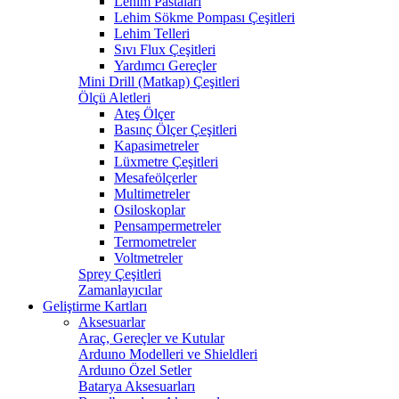
Lehim Pastaları
Lehim Sökme Pompası Çeşitleri
Lehim Telleri
Sıvı Flux Çeşitleri
Yardımcı Gereçler
Mini Drill (Matkap) Çeşitleri
Ölçü Aletleri
Ateş Ölçer
Basınç Ölçer Çeşitleri
Kapasimetreler
Lüxmetre Çeşitleri
Mesafeölçerler
Multimetreler
Osiloskoplar
Pensampermetreler
Termometreler
Voltmetreler
Sprey Çeşitleri
Zamanlayıcılar
Geliştirme Kartları
Aksesuarlar
Araç, Gereçler ve Kutular
Arduıno Modelleri ve Shieldleri
Arduıno Özel Setler
Batarya Aksesuarları