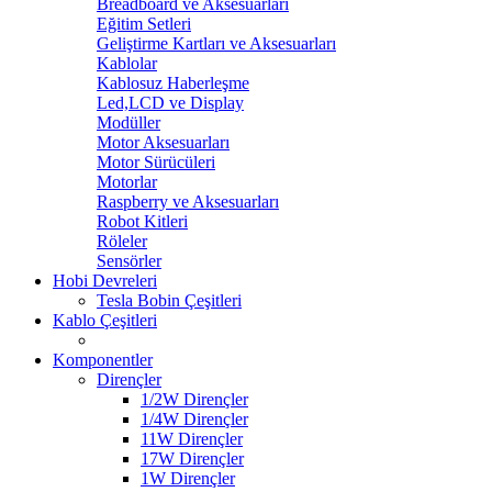
Breadboard ve Aksesuarları
Eğitim Setleri
Geliştirme Kartları ve Aksesuarları
Kablolar
Kablosuz Haberleşme
Led,LCD ve Display
Modüller
Motor Aksesuarları
Motor Sürücüleri
Motorlar
Raspberry ve Aksesuarları
Robot Kitleri
Röleler
Sensörler
Hobi Devreleri
Tesla Bobin Çeşitleri
Kablo Çeşitleri
Komponentler
Dirençler
1/2W Dirençler
1/4W Dirençler
11W Dirençler
17W Dirençler
1W Dirençler