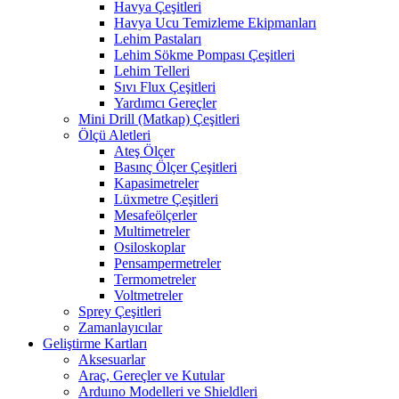
Havya Çeşitleri
Havya Ucu Temizleme Ekipmanları
Lehim Pastaları
Lehim Sökme Pompası Çeşitleri
Lehim Telleri
Sıvı Flux Çeşitleri
Yardımcı Gereçler
Mini Drill (Matkap) Çeşitleri
Ölçü Aletleri
Ateş Ölçer
Basınç Ölçer Çeşitleri
Kapasimetreler
Lüxmetre Çeşitleri
Mesafeölçerler
Multimetreler
Osiloskoplar
Pensampermetreler
Termometreler
Voltmetreler
Sprey Çeşitleri
Zamanlayıcılar
Geliştirme Kartları
Aksesuarlar
Araç, Gereçler ve Kutular
Arduıno Modelleri ve Shieldleri