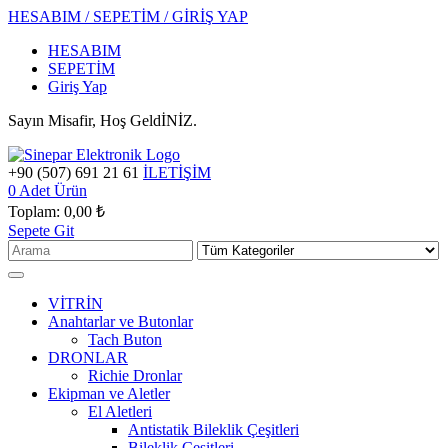
HESABIM / SEPETİM / GİRİŞ YAP
HESABIM
SEPETİM
Giriş Yap
Sayın Misafir, Hoş GeldİNİZ.
+90 (507) 691 21 61
İLETİŞİM
0
Adet Ürün
Toplam:
0,00 ₺
Sepete Git
VİTRİN
Anahtarlar ve Butonlar
Tach Buton
DRONLAR
Richie Dronlar
Ekipman ve Aletler
El Aletleri
Antistatik Bileklik Çeşitleri
Bileklik Çeşitleri