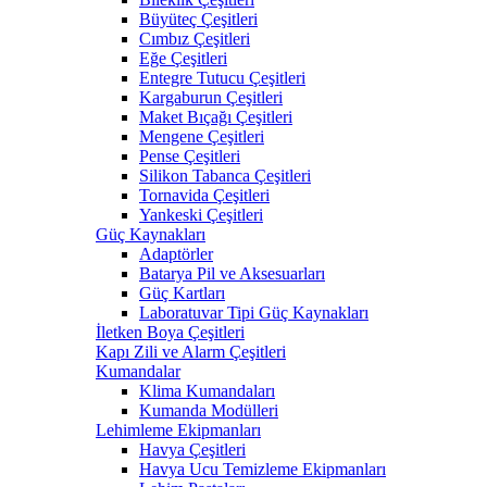
Büyüteç Çeşitleri
Cımbız Çeşitleri
Eğe Çeşitleri
Entegre Tutucu Çeşitleri
Kargaburun Çeşitleri
Maket Bıçağı Çeşitleri
Mengene Çeşitleri
Pense Çeşitleri
Silikon Tabanca Çeşitleri
Tornavida Çeşitleri
Yankeski Çeşitleri
Güç Kaynakları
Adaptörler
Batarya Pil ve Aksesuarları
Güç Kartları
Laboratuvar Tipi Güç Kaynakları
İletken Boya Çeşitleri
Kapı Zili ve Alarm Çeşitleri
Kumandalar
Klima Kumandaları
Kumanda Modülleri
Lehimleme Ekipmanları
Havya Çeşitleri
Havya Ucu Temizleme Ekipmanları