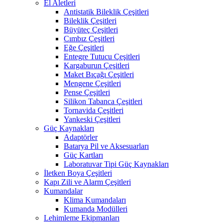
El Aletleri
Antistatik Bileklik Çeşitleri
Bileklik Çeşitleri
Büyüteç Çeşitleri
Cımbız Çeşitleri
Eğe Çeşitleri
Entegre Tutucu Çeşitleri
Kargaburun Çeşitleri
Maket Bıçağı Çeşitleri
Mengene Çeşitleri
Pense Çeşitleri
Silikon Tabanca Çeşitleri
Tornavida Çeşitleri
Yankeski Çeşitleri
Güç Kaynakları
Adaptörler
Batarya Pil ve Aksesuarları
Güç Kartları
Laboratuvar Tipi Güç Kaynakları
İletken Boya Çeşitleri
Kapı Zili ve Alarm Çeşitleri
Kumandalar
Klima Kumandaları
Kumanda Modülleri
Lehimleme Ekipmanları