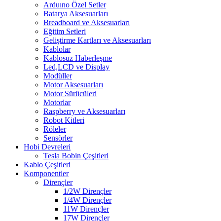
Arduıno Özel Setler
Batarya Aksesuarları
Breadboard ve Aksesuarları
Eğitim Setleri
Geliştirme Kartları ve Aksesuarları
Kablolar
Kablosuz Haberleşme
Led,LCD ve Display
Modüller
Motor Aksesuarları
Motor Sürücüleri
Motorlar
Raspberry ve Aksesuarları
Robot Kitleri
Röleler
Sensörler
Hobi Devreleri
Tesla Bobin Çeşitleri
Kablo Çeşitleri
Komponentler
Dirençler
1/2W Dirençler
1/4W Dirençler
11W Dirençler
17W Dirençler