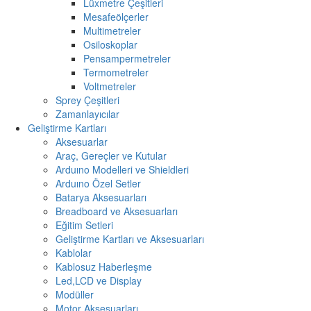
Lüxmetre Çeşitleri
Mesafeölçerler
Multimetreler
Osiloskoplar
Pensampermetreler
Termometreler
Voltmetreler
Sprey Çeşitleri
Zamanlayıcılar
Geliştirme Kartları
Aksesuarlar
Araç, Gereçler ve Kutular
Arduıno Modelleri ve Shieldleri
Arduıno Özel Setler
Batarya Aksesuarları
Breadboard ve Aksesuarları
Eğitim Setleri
Geliştirme Kartları ve Aksesuarları
Kablolar
Kablosuz Haberleşme
Led,LCD ve Display
Modüller
Motor Aksesuarları