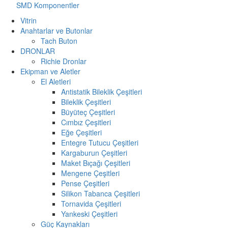
SMD Komponentler
Vitrin
Anahtarlar ve Butonlar
Tach Buton
DRONLAR
Richie Dronlar
Ekipman ve Aletler
El Aletleri
Antistatik Bileklik Çeşitleri
Bileklik Çeşitleri
Büyüteç Çeşitleri
Cımbız Çeşitleri
Eğe Çeşitleri
Entegre Tutucu Çeşitleri
Kargaburun Çeşitleri
Maket Bıçağı Çeşitleri
Mengene Çeşitleri
Pense Çeşitleri
Silikon Tabanca Çeşitleri
Tornavida Çeşitleri
Yankeski Çeşitleri
Güç Kaynakları