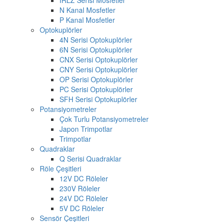
N Kanal Mosfetler
P Kanal Mosfetler
Optokuplörler
4N Serisi Optokuplörler
6N Serisi Optokuplörler
CNX Serisi Optokuplörler
CNY Serisi Optokuplörler
OP Serisi Optokuplörler
PC Serisi Optokuplörler
SFH Serisi Optokuplörler
Potansiyometreler
Çok Turlu Potansiyometreler
Japon Trimpotlar
Trimpotlar
Quadraklar
Q Serisi Quadraklar
Röle Çeşitleri
12V DC Röleler
230V Röleler
24V DC Röleler
5V DC Röleler
Sensör Çeşitleri