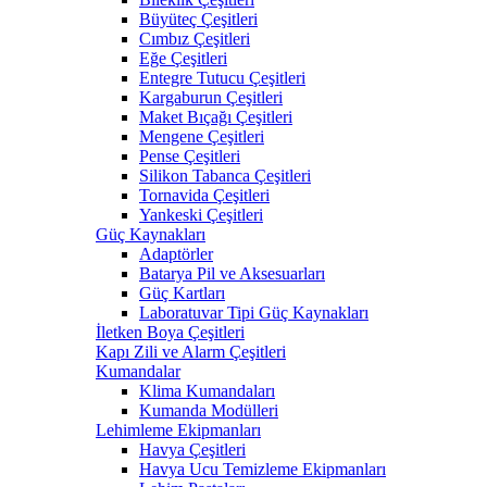
Büyüteç Çeşitleri
Cımbız Çeşitleri
Eğe Çeşitleri
Entegre Tutucu Çeşitleri
Kargaburun Çeşitleri
Maket Bıçağı Çeşitleri
Mengene Çeşitleri
Pense Çeşitleri
Silikon Tabanca Çeşitleri
Tornavida Çeşitleri
Yankeski Çeşitleri
Güç Kaynakları
Adaptörler
Batarya Pil ve Aksesuarları
Güç Kartları
Laboratuvar Tipi Güç Kaynakları
İletken Boya Çeşitleri
Kapı Zili ve Alarm Çeşitleri
Kumandalar
Klima Kumandaları
Kumanda Modülleri
Lehimleme Ekipmanları
Havya Çeşitleri
Havya Ucu Temizleme Ekipmanları