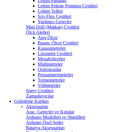
Lehim Pastaları
Lehim Sökme Pompası Çeşitleri
Lehim Telleri
Sıvı Flux Çeşitleri
Yardımcı Gereçler
Mini Drill (Matkap) Çeşitleri
Ölçü Aletleri
Ateş Ölçer
Basınç Ölçer Çeşitleri
Kapasimetreler
Lüxmetre Çeşitleri
Mesafeölçerler
Multimetreler
Osiloskoplar
Pensampermetreler
Termometreler
Voltmetreler
Sprey Çeşitleri
Zamanlayıcılar
Geliştirme Kartları
Aksesuarlar
Araç, Gereçler ve Kutular
Arduıno Modelleri ve Shieldleri
Arduıno Özel Setler
Batarya Aksesuarları