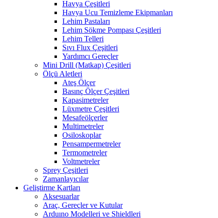
Havya Çeşitleri
Havya Ucu Temizleme Ekipmanları
Lehim Pastaları
Lehim Sökme Pompası Çeşitleri
Lehim Telleri
Sıvı Flux Çeşitleri
Yardımcı Gereçler
Mini Drill (Matkap) Çeşitleri
Ölçü Aletleri
Ateş Ölçer
Basınç Ölçer Çeşitleri
Kapasimetreler
Lüxmetre Çeşitleri
Mesafeölçerler
Multimetreler
Osiloskoplar
Pensampermetreler
Termometreler
Voltmetreler
Sprey Çeşitleri
Zamanlayıcılar
Geliştirme Kartları
Aksesuarlar
Araç, Gereçler ve Kutular
Arduıno Modelleri ve Shieldleri