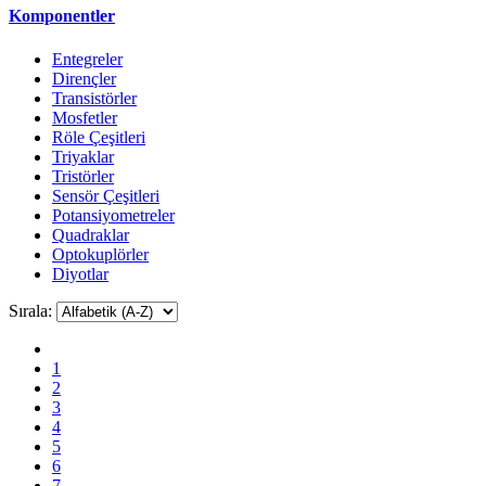
Komponentler
Entegreler
Dirençler
Transistörler
Mosfetler
Röle Çeşitleri
Triyaklar
Tristörler
Sensör Çeşitleri
Potansiyometreler
Quadraklar
Optokuplörler
Diyotlar
Sırala:
1
2
3
4
5
6
7