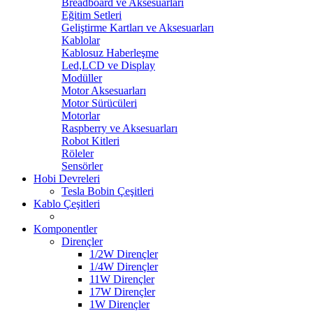
Breadboard ve Aksesuarları
Eğitim Setleri
Geliştirme Kartları ve Aksesuarları
Kablolar
Kablosuz Haberleşme
Led,LCD ve Display
Modüller
Motor Aksesuarları
Motor Sürücüleri
Motorlar
Raspberry ve Aksesuarları
Robot Kitleri
Röleler
Sensörler
Hobi Devreleri
Tesla Bobin Çeşitleri
Kablo Çeşitleri
Komponentler
Dirençler
1/2W Dirençler
1/4W Dirençler
11W Dirençler
17W Dirençler
1W Dirençler