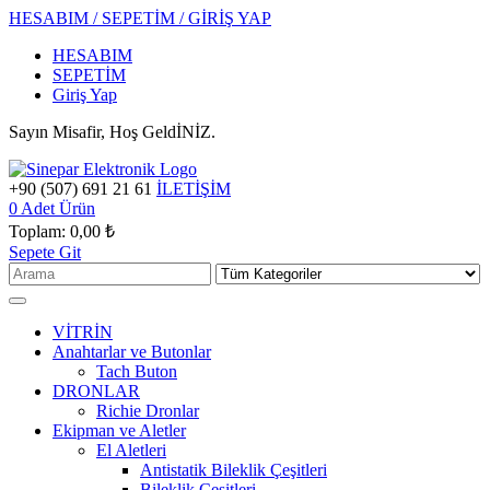
HESABIM / SEPETİM / GİRİŞ YAP
HESABIM
SEPETİM
Giriş Yap
Sayın Misafir, Hoş GeldİNİZ.
+90 (507) 691 21 61
İLETİŞİM
0
Adet Ürün
Toplam:
0,00 ₺
Sepete Git
VİTRİN
Anahtarlar ve Butonlar
Tach Buton
DRONLAR
Richie Dronlar
Ekipman ve Aletler
El Aletleri
Antistatik Bileklik Çeşitleri
Bileklik Çeşitleri