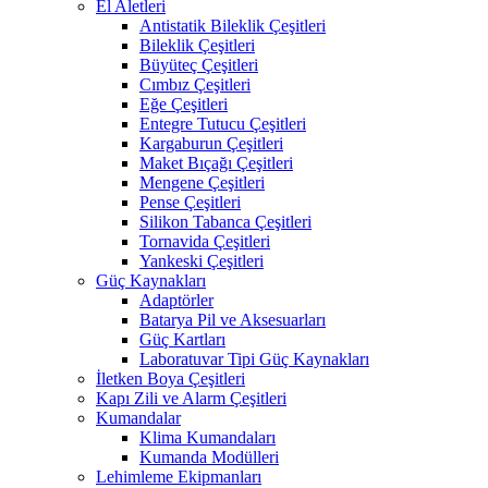
El Aletleri
Antistatik Bileklik Çeşitleri
Bileklik Çeşitleri
Büyüteç Çeşitleri
Cımbız Çeşitleri
Eğe Çeşitleri
Entegre Tutucu Çeşitleri
Kargaburun Çeşitleri
Maket Bıçağı Çeşitleri
Mengene Çeşitleri
Pense Çeşitleri
Silikon Tabanca Çeşitleri
Tornavida Çeşitleri
Yankeski Çeşitleri
Güç Kaynakları
Adaptörler
Batarya Pil ve Aksesuarları
Güç Kartları
Laboratuvar Tipi Güç Kaynakları
İletken Boya Çeşitleri
Kapı Zili ve Alarm Çeşitleri
Kumandalar
Klima Kumandaları
Kumanda Modülleri
Lehimleme Ekipmanları