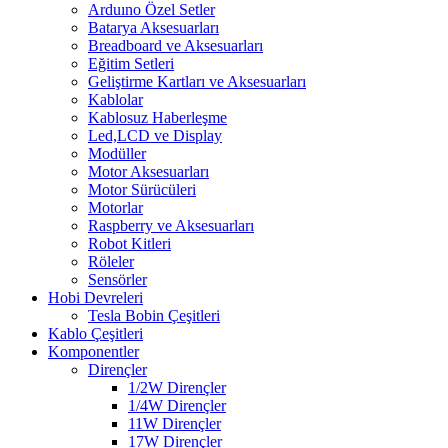
Arduıno Özel Setler
Batarya Aksesuarları
Breadboard ve Aksesuarları
Eğitim Setleri
Geliştirme Kartları ve Aksesuarları
Kablolar
Kablosuz Haberleşme
Led,LCD ve Display
Modüller
Motor Aksesuarları
Motor Sürücüleri
Motorlar
Raspberry ve Aksesuarları
Robot Kitleri
Röleler
Sensörler
Hobi Devreleri
Tesla Bobin Çeşitleri
Kablo Çeşitleri
Komponentler
Dirençler
1/2W Dirençler
1/4W Dirençler
11W Dirençler
17W Dirençler