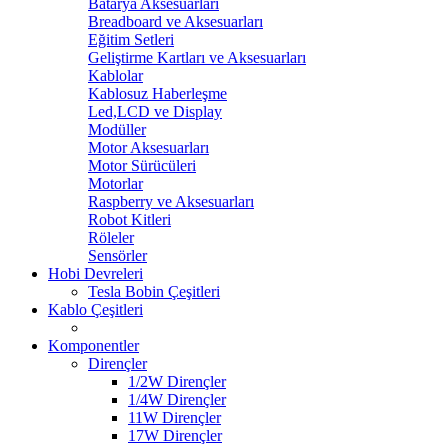
Batarya Aksesuarları
Breadboard ve Aksesuarları
Eğitim Setleri
Geliştirme Kartları ve Aksesuarları
Kablolar
Kablosuz Haberleşme
Led,LCD ve Display
Modüller
Motor Aksesuarları
Motor Sürücüleri
Motorlar
Raspberry ve Aksesuarları
Robot Kitleri
Röleler
Sensörler
Hobi Devreleri
Tesla Bobin Çeşitleri
Kablo Çeşitleri
Komponentler
Dirençler
1/2W Dirençler
1/4W Dirençler
11W Dirençler
17W Dirençler