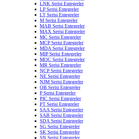
LNK Serisi Entegreler
LP Serisi Entegreler
LT Serisi Entegreler
M Serisi Entegreler
MAB Serisi Entegreler
MAX Serisi Entegreler
MC Serisi Entegreler
MCP Serisi Entegreler
MDA Serisi Entegreler
MIP Serisi Entegreler
MOC Serisi Entegreler
MR Serisi Entegreler
NCP Serisi Entegreler
NE Serisi Entegreler
NJM Serisi Entegreler
OB Serisi Entegreler
P Serisi Entegreler
PIC Serisi Entegreler
PT Serisi Entegreler
SAA Serisi Entegreler
SAB Serisi Entegreler
SDA Serisi Entegreler
SG Serisi Entegreler
SK Serisi Entegreler
SN Serisi Entegreler