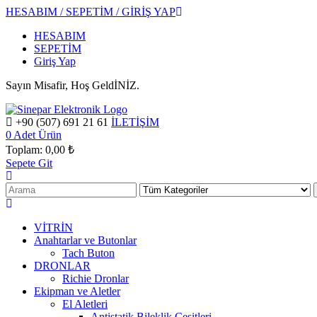
HESABIM / SEPETİM / GİRİŞ YAP
HESABIM
SEPETİM
Giriş Yap
Sayın Misafir, Hoş GeldİNİZ.
+90 (507) 691 21 61
İLETİŞİM
0
Adet Ürün
Toplam:
0,00 ₺
Sepete Git
VİTRİN
Anahtarlar ve Butonlar
Tach Buton
DRONLAR
Richie Dronlar
Ekipman ve Aletler
El Aletleri
Antistatik Bileklik Çeşitleri