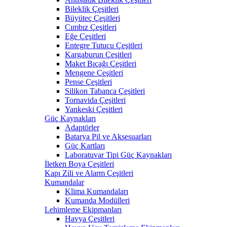
Bileklik Çeşitleri
Büyüteç Çeşitleri
Cımbız Çeşitleri
Eğe Çeşitleri
Entegre Tutucu Çeşitleri
Kargaburun Çeşitleri
Maket Bıçağı Çeşitleri
Mengene Çeşitleri
Pense Çeşitleri
Silikon Tabanca Çeşitleri
Tornavida Çeşitleri
Yankeski Çeşitleri
Güç Kaynakları
Adaptörler
Batarya Pil ve Aksesuarları
Güç Kartları
Laboratuvar Tipi Güç Kaynakları
İletken Boya Çeşitleri
Kapı Zili ve Alarm Çeşitleri
Kumandalar
Klima Kumandaları
Kumanda Modülleri
Lehimleme Ekipmanları
Havya Çeşitleri