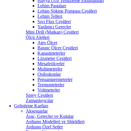
Havya Ucu Temizleme Ekipmanları
Lehim Pastaları
Lehim Sökme Pompası Çeşitleri
Lehim Telleri
Sıvı Flux Çeşitleri
Yardımcı Gereçler
Mini Drill (Matkap) Çeşitleri
Ölçü Aletleri
Ateş Ölçer
Basınç Ölçer Çeşitleri
Kapasimetreler
Lüxmetre Çeşitleri
Mesafeölçerler
Multimetreler
Osiloskoplar
Pensampermetreler
Termometreler
Voltmetreler
Sprey Çeşitleri
Zamanlayıcılar
Geliştirme Kartları
Aksesuarlar
Araç, Gereçler ve Kutular
Arduıno Modelleri ve Shieldleri
Arduıno Özel Setler