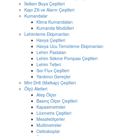
İletken Boya Çeşitleri
Kapı Zili ve Alarm Çeşitleri
Kumandalar
Klima Kumandaları
Kumanda Modülleri
Lehimleme Ekipmanları
Havya Çeşitleri
Havya Ucu Temizleme Ekipmanları
Lehim Pastaları
Lehim Sökme Pompası Çeşitleri
Lehim Telleri
Sıvı Flux Çeşitleri
Yardımcı Gereçler
Mini Drill (Matkap) Çeşitleri
Ölçü Aletleri
Ateş Ölçer
Basınç Ölçer Çeşitleri
Kapasimetreler
Lüxmetre Çeşitleri
Mesafeölçerler
Multimetreler
Osiloskoplar