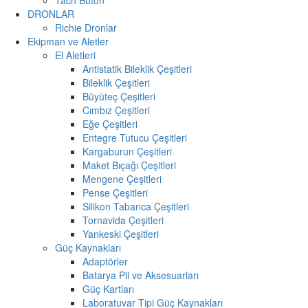
DRONLAR
Richie Dronlar
Ekipman ve Aletler
El Aletleri
Antistatik Bileklik Çeşitleri
Bileklik Çeşitleri
Büyüteç Çeşitleri
Cımbız Çeşitleri
Eğe Çeşitleri
Entegre Tutucu Çeşitleri
Kargaburun Çeşitleri
Maket Bıçağı Çeşitleri
Mengene Çeşitleri
Pense Çeşitleri
Silikon Tabanca Çeşitleri
Tornavida Çeşitleri
Yankeski Çeşitleri
Güç Kaynakları
Adaptörler
Batarya Pil ve Aksesuarları
Güç Kartları
Laboratuvar Tipi Güç Kaynakları