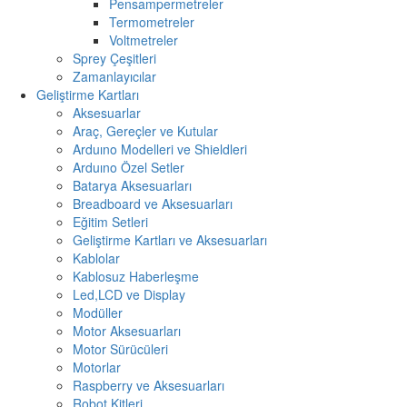
Pensampermetreler
Termometreler
Voltmetreler
Sprey Çeşitleri
Zamanlayıcılar
Geliştirme Kartları
Aksesuarlar
Araç, Gereçler ve Kutular
Arduıno Modelleri ve Shieldleri
Arduıno Özel Setler
Batarya Aksesuarları
Breadboard ve Aksesuarları
Eğitim Setleri
Geliştirme Kartları ve Aksesuarları
Kablolar
Kablosuz Haberleşme
Led,LCD ve Display
Modüller
Motor Aksesuarları
Motor Sürücüleri
Motorlar
Raspberry ve Aksesuarları
Robot Kitleri