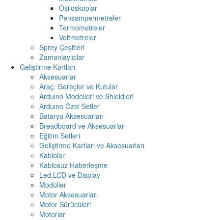
Osiloskoplar
Pensampermetreler
Termometreler
Voltmetreler
Sprey Çeşitleri
Zamanlayıcılar
Geliştirme Kartları
Aksesuarlar
Araç, Gereçler ve Kutular
Arduıno Modelleri ve Shieldleri
Arduıno Özel Setler
Batarya Aksesuarları
Breadboard ve Aksesuarları
Eğitim Setleri
Geliştirme Kartları ve Aksesuarları
Kablolar
Kablosuz Haberleşme
Led,LCD ve Display
Modüller
Motor Aksesuarları
Motor Sürücüleri
Motorlar