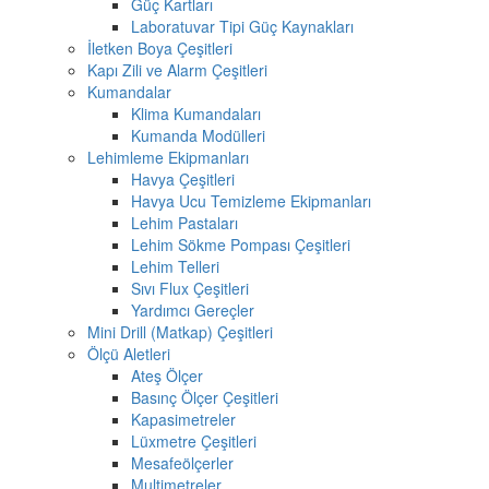
Güç Kartları
Laboratuvar Tipi Güç Kaynakları
İletken Boya Çeşitleri
Kapı Zili ve Alarm Çeşitleri
Kumandalar
Klima Kumandaları
Kumanda Modülleri
Lehimleme Ekipmanları
Havya Çeşitleri
Havya Ucu Temizleme Ekipmanları
Lehim Pastaları
Lehim Sökme Pompası Çeşitleri
Lehim Telleri
Sıvı Flux Çeşitleri
Yardımcı Gereçler
Mini Drill (Matkap) Çeşitleri
Ölçü Aletleri
Ateş Ölçer
Basınç Ölçer Çeşitleri
Kapasimetreler
Lüxmetre Çeşitleri
Mesafeölçerler
Multimetreler