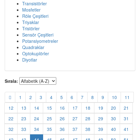
Transistörler
Mosfetler
Röle Çeşitleri
Triyaklar
Tristörler
Sensör Çeşitleri
Potansiyometreler
Quadraklar
Optokuplörler
Diyotlar
Sırala:
1
2
3
4
5
6
7
8
9
10
11
12
13
14
15
16
17
18
19
20
21
22
23
24
25
26
27
28
29
30
31
32
33
34
35
36
37
38
39
40
41
42
43
44
45
46
47
48
49
50
51