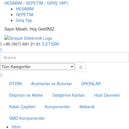
HESABIM / SEPETİM / GİRİŞ YAP
HESABIM
SEPETİM
Giriş Yap
Sayın Misafir, Hoş GeldİNİZ.
+90 (507) 691 21 61
İLETİŞİM
VİTRİN
Anahtarlar ve Butonlar
DRONLAR
Ekipman ve Aletler
Geliştirme Kartları
Hobi Devreleri
Kablo Çeşitleri
Komponentler
Mekanik
SMD Komponentler
Vitrin