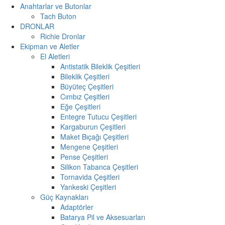
Anahtarlar ve Butonlar
Tach Buton
DRONLAR
Richie Dronlar
Ekipman ve Aletler
El Aletleri
Antistatik Bileklik Çeşitleri
Bileklik Çeşitleri
Büyüteç Çeşitleri
Cımbız Çeşitleri
Eğe Çeşitleri
Entegre Tutucu Çeşitleri
Kargaburun Çeşitleri
Maket Bıçağı Çeşitleri
Mengene Çeşitleri
Pense Çeşitleri
Silikon Tabanca Çeşitleri
Tornavida Çeşitleri
Yankeski Çeşitleri
Güç Kaynakları
Adaptörler
Batarya Pil ve Aksesuarları