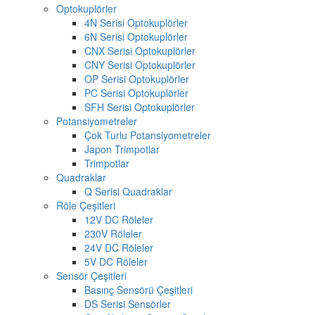
Optokuplörler
4N Serisi Optokuplörler
6N Serisi Optokuplörler
CNX Serisi Optokuplörler
CNY Serisi Optokuplörler
OP Serisi Optokuplörler
PC Serisi Optokuplörler
SFH Serisi Optokuplörler
Potansiyometreler
Çok Turlu Potansiyometreler
Japon Trimpotlar
Trimpotlar
Quadraklar
Q Serisi Quadraklar
Röle Çeşitleri
12V DC Röleler
230V Röleler
24V DC Röleler
5V DC Röleler
Sensör Çeşitleri
Basınç Sensörü Çeşitleri
DS Serisi Sensörler