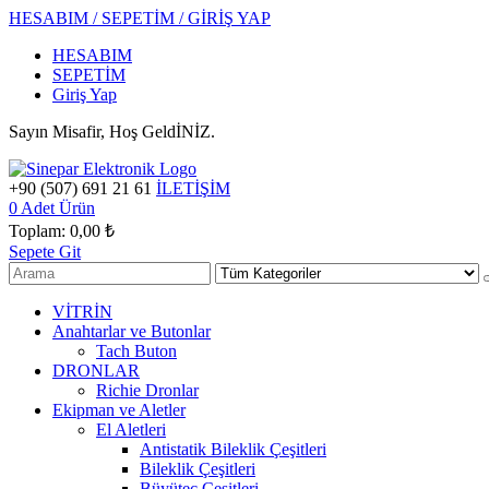
HESABIM / SEPETİM / GİRİŞ YAP
HESABIM
SEPETİM
Giriş Yap
Sayın Misafir, Hoş GeldİNİZ.
+90 (507) 691 21 61
İLETİŞİM
0
Adet Ürün
Toplam:
0,00 ₺
Sepete Git
VİTRİN
Anahtarlar ve Butonlar
Tach Buton
DRONLAR
Richie Dronlar
Ekipman ve Aletler
El Aletleri
Antistatik Bileklik Çeşitleri
Bileklik Çeşitleri
Büyüteç Çeşitleri