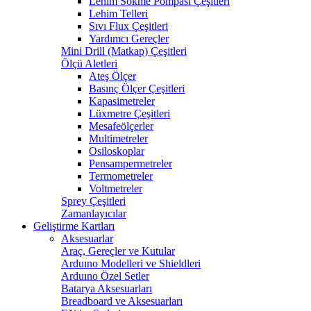
Lehim Sökme Pompası Çeşitleri
Lehim Telleri
Sıvı Flux Çeşitleri
Yardımcı Gereçler
Mini Drill (Matkap) Çeşitleri
Ölçü Aletleri
Ateş Ölçer
Basınç Ölçer Çeşitleri
Kapasimetreler
Lüxmetre Çeşitleri
Mesafeölçerler
Multimetreler
Osiloskoplar
Pensampermetreler
Termometreler
Voltmetreler
Sprey Çeşitleri
Zamanlayıcılar
Geliştirme Kartları
Aksesuarlar
Araç, Gereçler ve Kutular
Arduıno Modelleri ve Shieldleri
Arduıno Özel Setler
Batarya Aksesuarları
Breadboard ve Aksesuarları