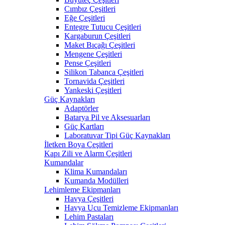
Cımbız Çeşitleri
Eğe Çeşitleri
Entegre Tutucu Çeşitleri
Kargaburun Çeşitleri
Maket Bıçağı Çeşitleri
Mengene Çeşitleri
Pense Çeşitleri
Silikon Tabanca Çeşitleri
Tornavida Çeşitleri
Yankeski Çeşitleri
Güç Kaynakları
Adaptörler
Batarya Pil ve Aksesuarları
Güç Kartları
Laboratuvar Tipi Güç Kaynakları
İletken Boya Çeşitleri
Kapı Zili ve Alarm Çeşitleri
Kumandalar
Klima Kumandaları
Kumanda Modülleri
Lehimleme Ekipmanları
Havya Çeşitleri
Havya Ucu Temizleme Ekipmanları
Lehim Pastaları