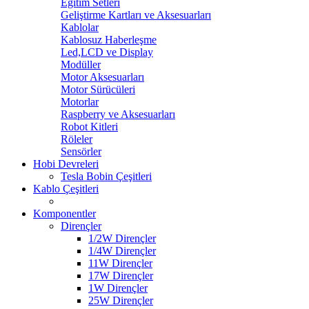
Eğitim Setleri
Geliştirme Kartları ve Aksesuarları
Kablolar
Kablosuz Haberleşme
Led,LCD ve Display
Modüller
Motor Aksesuarları
Motor Sürücüleri
Motorlar
Raspberry ve Aksesuarları
Robot Kitleri
Röleler
Sensörler
Hobi Devreleri
Tesla Bobin Çeşitleri
Kablo Çeşitleri
Komponentler
Dirençler
1/2W Dirençler
1/4W Dirençler
11W Dirençler
17W Dirençler
1W Dirençler
25W Dirençler