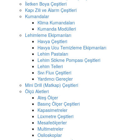
İletken Boya Çeşitleri
Kapı Zili ve Alarm Çeşitleri
Kumandalar
Klima Kumandaları
Kumanda Modülleri
Lehimleme Ekipmanları
Havya Çeşitleri
Havya Ucu Temizleme Ekipmanları
Lehim Pastaları
Lehim Sökme Pompası Çeşitleri
Lehim Telleri
Sıvı Flux Çeşitleri
Yardımcı Gereçler
Mini Drill (Matkap) Çeşitleri
Ölçü Aletleri
Ateş Ölçer
Basınç Ölçer Çeşitleri
Kapasimetreler
Lüxmetre Çeşitleri
Mesafeölçerler
Multimetreler
Osiloskoplar