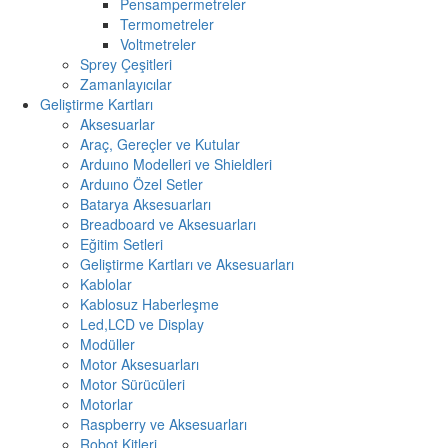
Pensampermetreler
Termometreler
Voltmetreler
Sprey Çeşitleri
Zamanlayıcılar
Geliştirme Kartları
Aksesuarlar
Araç, Gereçler ve Kutular
Arduıno Modelleri ve Shieldleri
Arduıno Özel Setler
Batarya Aksesuarları
Breadboard ve Aksesuarları
Eğitim Setleri
Geliştirme Kartları ve Aksesuarları
Kablolar
Kablosuz Haberleşme
Led,LCD ve Display
Modüller
Motor Aksesuarları
Motor Sürücüleri
Motorlar
Raspberry ve Aksesuarları
Robot Kitleri