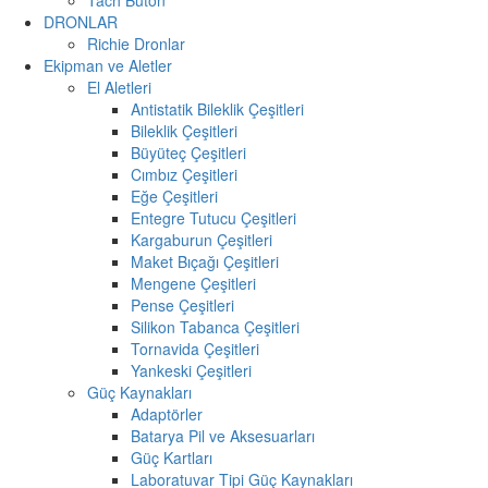
DRONLAR
Richie Dronlar
Ekipman ve Aletler
El Aletleri
Antistatik Bileklik Çeşitleri
Bileklik Çeşitleri
Büyüteç Çeşitleri
Cımbız Çeşitleri
Eğe Çeşitleri
Entegre Tutucu Çeşitleri
Kargaburun Çeşitleri
Maket Bıçağı Çeşitleri
Mengene Çeşitleri
Pense Çeşitleri
Silikon Tabanca Çeşitleri
Tornavida Çeşitleri
Yankeski Çeşitleri
Güç Kaynakları
Adaptörler
Batarya Pil ve Aksesuarları
Güç Kartları
Laboratuvar Tipi Güç Kaynakları