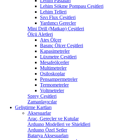
Lehim Pastaları
Lehim Sökme Pompası Çeşitleri
Lehim Telleri
Sıvı Flux Çeşitleri
Yardımcı Gereçler
Mini Drill (Matkap) Çeşitleri
Ölçü Aletleri
Ateş Ölçer
Basınç Ölçer Çeşitleri
Kapasimetreler
Lüxmetre Çeşitleri
Mesafeölçerler
Multimetreler
Osiloskoplar
Pensampermetreler
Termometreler
Voltmetreler
Sprey Çeşitleri
Zamanlayıcılar
Geliştirme Kartları
Aksesuarlar
Araç, Gereçler ve Kutular
Arduıno Modelleri ve Shieldleri
Arduıno Özel Setler
Batarya Aksesuarları