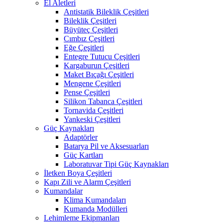
El Aletleri
Antistatik Bileklik Çeşitleri
Bileklik Çeşitleri
Büyüteç Çeşitleri
Cımbız Çeşitleri
Eğe Çeşitleri
Entegre Tutucu Çeşitleri
Kargaburun Çeşitleri
Maket Bıçağı Çeşitleri
Mengene Çeşitleri
Pense Çeşitleri
Silikon Tabanca Çeşitleri
Tornavida Çeşitleri
Yankeski Çeşitleri
Güç Kaynakları
Adaptörler
Batarya Pil ve Aksesuarları
Güç Kartları
Laboratuvar Tipi Güç Kaynakları
İletken Boya Çeşitleri
Kapı Zili ve Alarm Çeşitleri
Kumandalar
Klima Kumandaları
Kumanda Modülleri
Lehimleme Ekipmanları