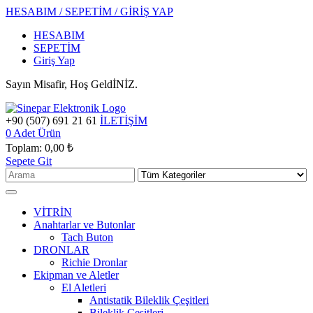
HESABIM / SEPETİM / GİRİŞ YAP
HESABIM
SEPETİM
Giriş Yap
Sayın Misafir, Hoş GeldİNİZ.
+90 (507) 691 21 61
İLETİŞİM
0
Adet Ürün
Toplam:
0,00 ₺
Sepete Git
VİTRİN
Anahtarlar ve Butonlar
Tach Buton
DRONLAR
Richie Dronlar
Ekipman ve Aletler
El Aletleri
Antistatik Bileklik Çeşitleri
Bileklik Çeşitleri