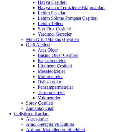
Havya Çeşitleri
Havya Ucu Temizleme Ekipmanları
Lehim Pastaları
Lehim Sökme Pompası Çeşitleri
Lehim Telleri
Sıvı Flux Çeşitleri
Yardımcı Gereçler
Mini Drill (Matkap) Çeşitleri
Ölçü Aletleri
Ateş Ölçer
Basınç Ölçer Çeşitleri
Kapasimetreler
Lüxmetre Çeşitleri
Mesafeölçerler
Multimetreler
Osiloskoplar
Pensampermetreler
Termometreler
Voltmetreler
Sprey Çeşitleri
Zamanlayıcılar
Geliştirme Kartları
Aksesuarlar
Araç, Gereçler ve Kutular
Arduıno Modelleri ve Shieldleri