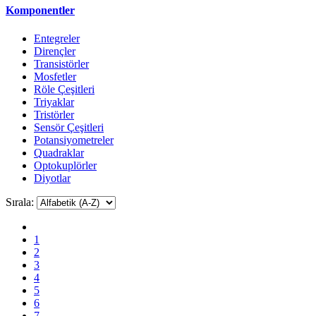
Komponentler
Entegreler
Dirençler
Transistörler
Mosfetler
Röle Çeşitleri
Triyaklar
Tristörler
Sensör Çeşitleri
Potansiyometreler
Quadraklar
Optokuplörler
Diyotlar
Sırala:
1
2
3
4
5
6
7