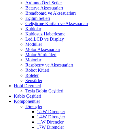
Arduıno Özel Setler
Batarya Aksesuarları
Breadboard ve Aksesuarları
Eğitim Setleri
Geliştirme Kartları ve Aksesuarları
Kablolar
Kablosuz Haberleşme
Led,LCD ve Display
Modüller
Motor Aksesuarları
Motor Sürücüleri
Motorlar
Raspberry ve Aksesuarları
Robot Kitleri
Röleler
Sensörler
Hobi Devreleri
Tesla Bobin Çeşitleri
Kablo Çeşitleri
Komponentler
Dirençler
1/2W Dirençler
1/4W Dirençler
11W Dirençler
17W Dirençler