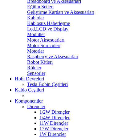
Breadboard ve Aksesuarları
Eğitim Setleri
Geliştirme Kartları ve Aksesuarları
Kablolar
Kablosuz Haberleşme
Led,LCD ve Display
Modüller
Motor Aksesuarları
Motor Sürücüleri
Motorlar
Raspberry ve Aksesuarları
Robot Kitleri
Röleler
Sensörler
Hobi Devreleri
Tesla Bobin Çeşitleri
Kablo Çeşitleri
Komponentler
Dirençler
1/2W Dirençler
1/4W Dirençler
11W Dirençler
17W Dirençler
1W Dirençler