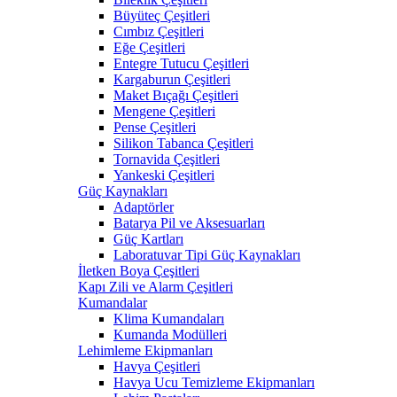
Büyüteç Çeşitleri
Cımbız Çeşitleri
Eğe Çeşitleri
Entegre Tutucu Çeşitleri
Kargaburun Çeşitleri
Maket Bıçağı Çeşitleri
Mengene Çeşitleri
Pense Çeşitleri
Silikon Tabanca Çeşitleri
Tornavida Çeşitleri
Yankeski Çeşitleri
Güç Kaynakları
Adaptörler
Batarya Pil ve Aksesuarları
Güç Kartları
Laboratuvar Tipi Güç Kaynakları
İletken Boya Çeşitleri
Kapı Zili ve Alarm Çeşitleri
Kumandalar
Klima Kumandaları
Kumanda Modülleri
Lehimleme Ekipmanları
Havya Çeşitleri
Havya Ucu Temizleme Ekipmanları