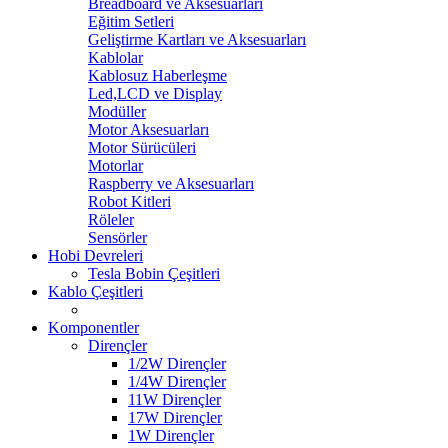
Breadboard ve Aksesuarları
Eğitim Setleri
Geliştirme Kartları ve Aksesuarları
Kablolar
Kablosuz Haberleşme
Led,LCD ve Display
Modüller
Motor Aksesuarları
Motor Sürücüleri
Motorlar
Raspberry ve Aksesuarları
Robot Kitleri
Röleler
Sensörler
Hobi Devreleri
Tesla Bobin Çeşitleri
Kablo Çeşitleri
Komponentler
Dirençler
1/2W Dirençler
1/4W Dirençler
11W Dirençler
17W Dirençler
1W Dirençler