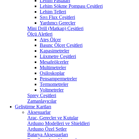
Lehim Pastaları
Lehim Sökme Pompası Çeşitleri
Lehim Telleri
Sıvı Flux Çeşitleri
Yardımcı Gereçler
Mini Drill (Matkap) Çeşitleri
Ölçü Aletleri
Ateş Ölçer
Basınç Ölçer Çeşitleri
Kapasimetreler
Lüxmetre Çeşitleri
Mesafeölçerler
Multimetreler
Osiloskoplar
Pensampermetreler
Termometreler
Voltmetreler
Sprey Çeşitleri
Zamanlayıcılar
Geliştirme Kartları
Aksesuarlar
Araç, Gereçler ve Kutular
Arduıno Modelleri ve Shieldleri
Arduıno Özel Setler
Batarya Aksesuarları