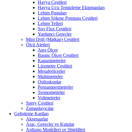
Havya Çeşitleri
Havya Ucu Temizleme Ekipmanları
Lehim Pastaları
Lehim Sökme Pompası Çeşitleri
Lehim Telleri
Sıvı Flux Çeşitleri
Yardımcı Gereçler
Mini Drill (Matkap) Çeşitleri
Ölçü Aletleri
Ateş Ölçer
Basınç Ölçer Çeşitleri
Kapasimetreler
Lüxmetre Çeşitleri
Mesafeölçerler
Multimetreler
Osiloskoplar
Pensampermetreler
Termometreler
Voltmetreler
Sprey Çeşitleri
Zamanlayıcılar
Geliştirme Kartları
Aksesuarlar
Araç, Gereçler ve Kutular
Arduıno Modelleri ve Shieldleri