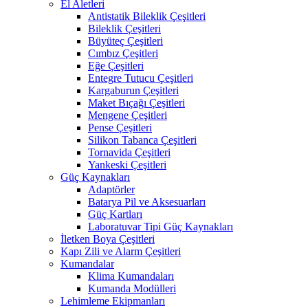
El Aletleri
Antistatik Bileklik Çeşitleri
Bileklik Çeşitleri
Büyüteç Çeşitleri
Cımbız Çeşitleri
Eğe Çeşitleri
Entegre Tutucu Çeşitleri
Kargaburun Çeşitleri
Maket Bıçağı Çeşitleri
Mengene Çeşitleri
Pense Çeşitleri
Silikon Tabanca Çeşitleri
Tornavida Çeşitleri
Yankeski Çeşitleri
Güç Kaynakları
Adaptörler
Batarya Pil ve Aksesuarları
Güç Kartları
Laboratuvar Tipi Güç Kaynakları
İletken Boya Çeşitleri
Kapı Zili ve Alarm Çeşitleri
Kumandalar
Klima Kumandaları
Kumanda Modülleri
Lehimleme Ekipmanları