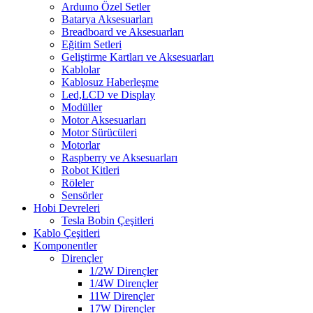
Arduıno Özel Setler
Batarya Aksesuarları
Breadboard ve Aksesuarları
Eğitim Setleri
Geliştirme Kartları ve Aksesuarları
Kablolar
Kablosuz Haberleşme
Led,LCD ve Display
Modüller
Motor Aksesuarları
Motor Sürücüleri
Motorlar
Raspberry ve Aksesuarları
Robot Kitleri
Röleler
Sensörler
Hobi Devreleri
Tesla Bobin Çeşitleri
Kablo Çeşitleri
Komponentler
Dirençler
1/2W Dirençler
1/4W Dirençler
11W Dirençler
17W Dirençler