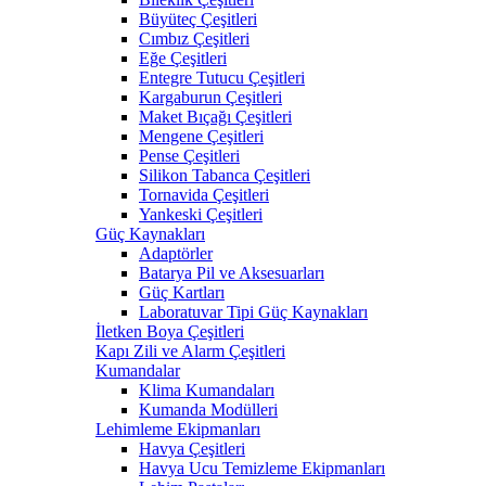
Büyüteç Çeşitleri
Cımbız Çeşitleri
Eğe Çeşitleri
Entegre Tutucu Çeşitleri
Kargaburun Çeşitleri
Maket Bıçağı Çeşitleri
Mengene Çeşitleri
Pense Çeşitleri
Silikon Tabanca Çeşitleri
Tornavida Çeşitleri
Yankeski Çeşitleri
Güç Kaynakları
Adaptörler
Batarya Pil ve Aksesuarları
Güç Kartları
Laboratuvar Tipi Güç Kaynakları
İletken Boya Çeşitleri
Kapı Zili ve Alarm Çeşitleri
Kumandalar
Klima Kumandaları
Kumanda Modülleri
Lehimleme Ekipmanları
Havya Çeşitleri
Havya Ucu Temizleme Ekipmanları