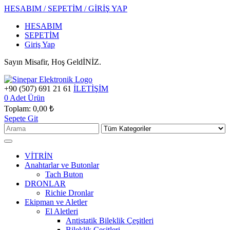
HESABIM / SEPETİM / GİRİŞ YAP
HESABIM
SEPETİM
Giriş Yap
Sayın Misafir, Hoş GeldİNİZ.
+90 (507) 691 21 61
İLETİŞİM
0
Adet Ürün
Toplam:
0,00 ₺
Sepete Git
VİTRİN
Anahtarlar ve Butonlar
Tach Buton
DRONLAR
Richie Dronlar
Ekipman ve Aletler
El Aletleri
Antistatik Bileklik Çeşitleri
Bileklik Çeşitleri