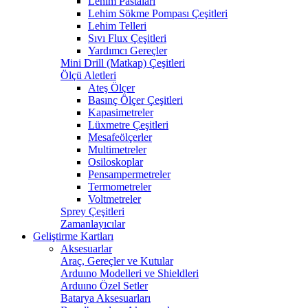
Lehim Pastaları
Lehim Sökme Pompası Çeşitleri
Lehim Telleri
Sıvı Flux Çeşitleri
Yardımcı Gereçler
Mini Drill (Matkap) Çeşitleri
Ölçü Aletleri
Ateş Ölçer
Basınç Ölçer Çeşitleri
Kapasimetreler
Lüxmetre Çeşitleri
Mesafeölçerler
Multimetreler
Osiloskoplar
Pensampermetreler
Termometreler
Voltmetreler
Sprey Çeşitleri
Zamanlayıcılar
Geliştirme Kartları
Aksesuarlar
Araç, Gereçler ve Kutular
Arduıno Modelleri ve Shieldleri
Arduıno Özel Setler
Batarya Aksesuarları