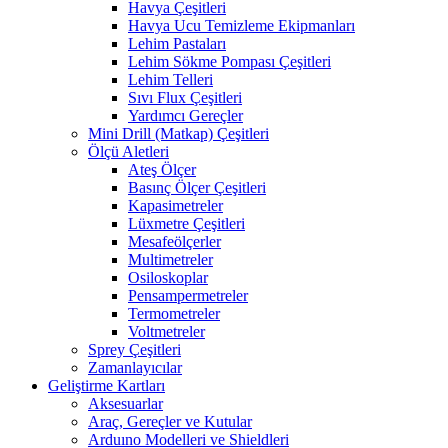
Havya Çeşitleri
Havya Ucu Temizleme Ekipmanları
Lehim Pastaları
Lehim Sökme Pompası Çeşitleri
Lehim Telleri
Sıvı Flux Çeşitleri
Yardımcı Gereçler
Mini Drill (Matkap) Çeşitleri
Ölçü Aletleri
Ateş Ölçer
Basınç Ölçer Çeşitleri
Kapasimetreler
Lüxmetre Çeşitleri
Mesafeölçerler
Multimetreler
Osiloskoplar
Pensampermetreler
Termometreler
Voltmetreler
Sprey Çeşitleri
Zamanlayıcılar
Geliştirme Kartları
Aksesuarlar
Araç, Gereçler ve Kutular
Arduıno Modelleri ve Shieldleri