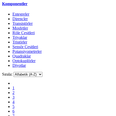
Komponentler
Entegreler
Dirençler
Transistörler
Mosfetler
Röle Çeşitleri
Triyaklar
Tristörler
Sensör Çeşitleri
Potansiyometreler
Quadraklar
Optokuplörler
Diyotlar
Sırala:
1
2
3
4
5
6
7