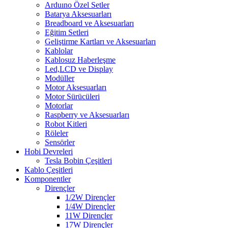
Arduıno Özel Setler
Batarya Aksesuarları
Breadboard ve Aksesuarları
Eğitim Setleri
Geliştirme Kartları ve Aksesuarları
Kablolar
Kablosuz Haberleşme
Led,LCD ve Display
Modüller
Motor Aksesuarları
Motor Sürücüleri
Motorlar
Raspberry ve Aksesuarları
Robot Kitleri
Röleler
Sensörler
Hobi Devreleri
Tesla Bobin Çeşitleri
Kablo Çeşitleri
Komponentler
Dirençler
1/2W Dirençler
1/4W Dirençler
11W Dirençler
17W Dirençler