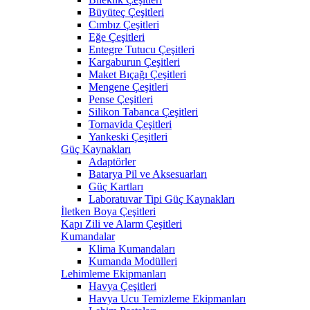
Büyüteç Çeşitleri
Cımbız Çeşitleri
Eğe Çeşitleri
Entegre Tutucu Çeşitleri
Kargaburun Çeşitleri
Maket Bıçağı Çeşitleri
Mengene Çeşitleri
Pense Çeşitleri
Silikon Tabanca Çeşitleri
Tornavida Çeşitleri
Yankeski Çeşitleri
Güç Kaynakları
Adaptörler
Batarya Pil ve Aksesuarları
Güç Kartları
Laboratuvar Tipi Güç Kaynakları
İletken Boya Çeşitleri
Kapı Zili ve Alarm Çeşitleri
Kumandalar
Klima Kumandaları
Kumanda Modülleri
Lehimleme Ekipmanları
Havya Çeşitleri
Havya Ucu Temizleme Ekipmanları