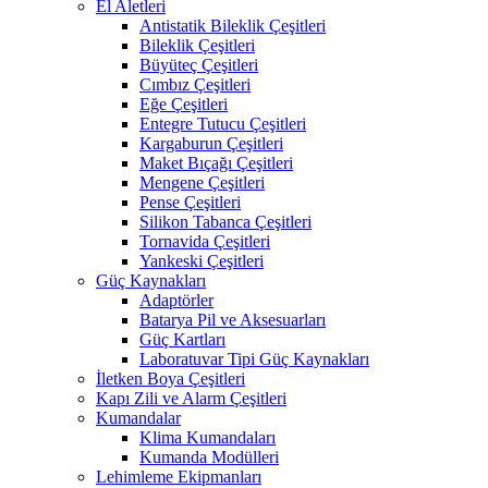
El Aletleri
Antistatik Bileklik Çeşitleri
Bileklik Çeşitleri
Büyüteç Çeşitleri
Cımbız Çeşitleri
Eğe Çeşitleri
Entegre Tutucu Çeşitleri
Kargaburun Çeşitleri
Maket Bıçağı Çeşitleri
Mengene Çeşitleri
Pense Çeşitleri
Silikon Tabanca Çeşitleri
Tornavida Çeşitleri
Yankeski Çeşitleri
Güç Kaynakları
Adaptörler
Batarya Pil ve Aksesuarları
Güç Kartları
Laboratuvar Tipi Güç Kaynakları
İletken Boya Çeşitleri
Kapı Zili ve Alarm Çeşitleri
Kumandalar
Klima Kumandaları
Kumanda Modülleri
Lehimleme Ekipmanları