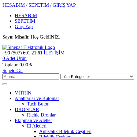
HESABIM / SEPETİM / GİRİŞ YAP
HESABIM
SEPETİM
Giriş Yap
Sayın Misafir, Hoş GeldİNİZ.
+90 (507) 691 21 61
İLETİŞİM
0
Adet Ürün
Toplam:
0,00 ₺
Sepete Git
VİTRİN
Anahtarlar ve Butonlar
Tach Buton
DRONLAR
Richie Dronlar
Ekipman ve Aletler
El Aletleri
Antistatik Bileklik Çeşitleri
Bileklik Çeşitleri