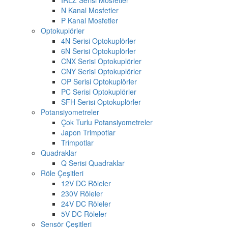
N Kanal Mosfetler
P Kanal Mosfetler
Optokuplörler
4N Serisi Optokuplörler
6N Serisi Optokuplörler
CNX Serisi Optokuplörler
CNY Serisi Optokuplörler
OP Serisi Optokuplörler
PC Serisi Optokuplörler
SFH Serisi Optokuplörler
Potansiyometreler
Çok Turlu Potansiyometreler
Japon Trimpotlar
Trimpotlar
Quadraklar
Q Serisi Quadraklar
Röle Çeşitleri
12V DC Röleler
230V Röleler
24V DC Röleler
5V DC Röleler
Sensör Çeşitleri