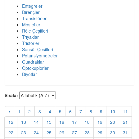
Entegreler
Dirençler
Transistörler
Mosfetler
Röle Çeşitleri
Triyaklar
Tristörler
Sensör Çeşitleri
Potansiyometreler
Quadraklar
Optokuplörler
Diyotlar
Sırala:
1
2
3
4
5
6
7
8
9
10
11
12
13
14
15
16
17
18
19
20
21
22
23
24
25
26
27
28
29
30
31