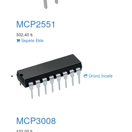
MCP2551
302,40 ₺
Sepete Ekle
Ürünü İncele
MCP3008
432,00 ₺