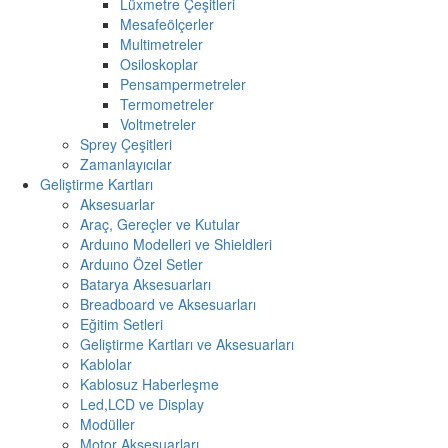
Lüxmetre Çeşitleri
Mesafeölçerler
Multimetreler
Osiloskoplar
Pensampermetreler
Termometreler
Voltmetreler
Sprey Çeşitleri
Zamanlayıcılar
Geliştirme Kartları
Aksesuarlar
Araç, Gereçler ve Kutular
Arduıno Modelleri ve Shieldleri
Arduıno Özel Setler
Batarya Aksesuarları
Breadboard ve Aksesuarları
Eğitim Setleri
Geliştirme Kartları ve Aksesuarları
Kablolar
Kablosuz Haberleşme
Led,LCD ve Display
Modüller
Motor Aksesuarları