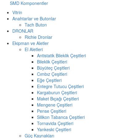
SMD Komponentler
Vitrin
Anahtarlar ve Butonlar
Tach Buton
DRONLAR
Richie Dronlar
Ekipman ve Aletler
El Aletleri
Antistatik Bileklik Çeşitleri
Bileklik Çeşitleri
Büyüteç Çeşitleri
Cımbız Çeşitleri
Eğe Çeşitleri
Entegre Tutucu Çeşitleri
Kargaburun Çeşitleri
Maket Bıçağı Çeşitleri
Mengene Çeşitleri
Pense Çeşitleri
Silikon Tabanca Çeşitleri
Tornavida Çeşitleri
Yankeski Çeşitleri
Güç Kaynakları