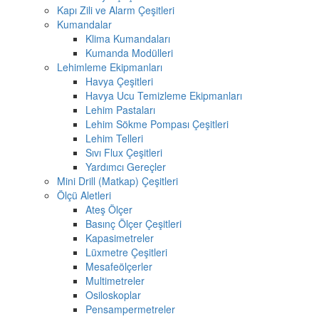
Kapı Zili ve Alarm Çeşitleri
Kumandalar
Klima Kumandaları
Kumanda Modülleri
Lehimleme Ekipmanları
Havya Çeşitleri
Havya Ucu Temizleme Ekipmanları
Lehim Pastaları
Lehim Sökme Pompası Çeşitleri
Lehim Telleri
Sıvı Flux Çeşitleri
Yardımcı Gereçler
Mini Drill (Matkap) Çeşitleri
Ölçü Aletleri
Ateş Ölçer
Basınç Ölçer Çeşitleri
Kapasimetreler
Lüxmetre Çeşitleri
Mesafeölçerler
Multimetreler
Osiloskoplar
Pensampermetreler