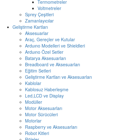
Termometreler
Voltmetreler
Sprey Çeşitleri
Zamanlayıcılar
Geliştirme Kartları
Aksesuarlar
Araç, Gereçler ve Kutular
Arduıno Modelleri ve Shieldleri
Arduıno Özel Setler
Batarya Aksesuarları
Breadboard ve Aksesuarları
Eğitim Setleri
Geliştirme Kartları ve Aksesuarları
Kablolar
Kablosuz Haberleşme
Led,LCD ve Display
Modüller
Motor Aksesuarları
Motor Sürücüleri
Motorlar
Raspberry ve Aksesuarları
Robot Kitleri
Röleler