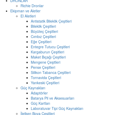
DRONLAR
Richie Dronlar
Ekipman ve Aletler
El Aletleri
Antistatik Bileklik Çeşitleri
Bileklik Çeşitleri
Büyüteç Çeşitleri
Cımbız Çeşitleri
Eğe Çeşitleri
Entegre Tutucu Çeşitleri
Kargaburun Çeşitleri
Maket Bıçağı Çeşitleri
Mengene Çeşitleri
Pense Çeşitleri
Silikon Tabanca Çeşitleri
Tornavida Çeşitleri
Yankeski Çeşitleri
Güç Kaynakları
Adaptörler
Batarya Pil ve Aksesuarları
Güç Kartları
Laboratuvar Tipi Güç Kaynakları
İletken Boya Çeşitleri