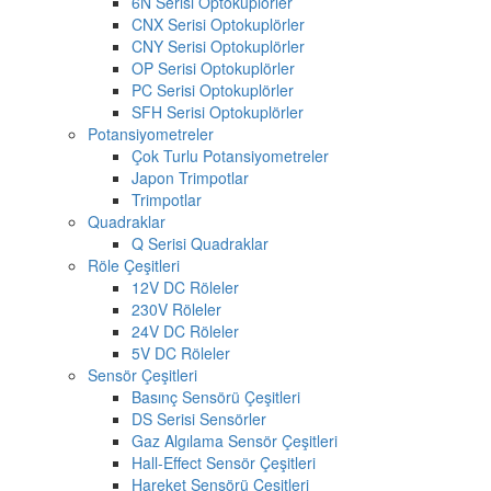
6N Serisi Optokuplörler
CNX Serisi Optokuplörler
CNY Serisi Optokuplörler
OP Serisi Optokuplörler
PC Serisi Optokuplörler
SFH Serisi Optokuplörler
Potansiyometreler
Çok Turlu Potansiyometreler
Japon Trimpotlar
Trimpotlar
Quadraklar
Q Serisi Quadraklar
Röle Çeşitleri
12V DC Röleler
230V Röleler
24V DC Röleler
5V DC Röleler
Sensör Çeşitleri
Basınç Sensörü Çeşitleri
DS Serisi Sensörler
Gaz Algılama Sensör Çeşitleri
Hall-Effect Sensör Çeşitleri
Hareket Sensörü Çeşitleri