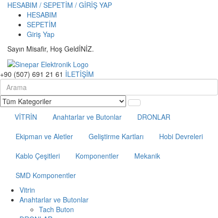
HESABIM / SEPETİM / GİRİŞ YAP
HESABIM
SEPETİM
Giriş Yap
Sayın Misafir, Hoş GeldİNİZ.
+90 (507) 691 21 61
İLETİŞİM
VİTRİN
Anahtarlar ve Butonlar
DRONLAR
Ekipman ve Aletler
Geliştirme Kartları
Hobi Devreleri
Kablo Çeşitleri
Komponentler
Mekanik
SMD Komponentler
Vitrin
Anahtarlar ve Butonlar
Tach Buton