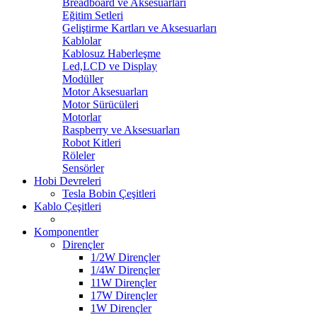
Breadboard ve Aksesuarları
Eğitim Setleri
Geliştirme Kartları ve Aksesuarları
Kablolar
Kablosuz Haberleşme
Led,LCD ve Display
Modüller
Motor Aksesuarları
Motor Sürücüleri
Motorlar
Raspberry ve Aksesuarları
Robot Kitleri
Röleler
Sensörler
Hobi Devreleri
Tesla Bobin Çeşitleri
Kablo Çeşitleri
Komponentler
Dirençler
1/2W Dirençler
1/4W Dirençler
11W Dirençler
17W Dirençler
1W Dirençler