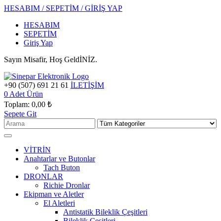
HESABIM / SEPETİM / GİRİŞ YAP
HESABIM
SEPETİM
Giriş Yap
Sayın Misafir, Hoş GeldİNİZ.
+90 (507) 691 21 61
İLETİŞİM
0
Adet Ürün
Toplam:
0,00 ₺
Sepete Git
VİTRİN
Anahtarlar ve Butonlar
Tach Buton
DRONLAR
Richie Dronlar
Ekipman ve Aletler
El Aletleri
Antistatik Bileklik Çeşitleri
Bileklik Çeşitleri