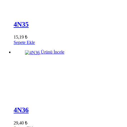
4N35
15,19 ₺
Sepete Ekle
Ürünü İncele
4N36
29,40 ₺