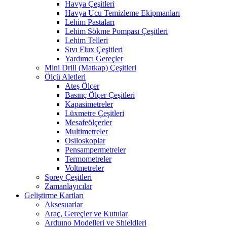
Havya Çeşitleri
Havya Ucu Temizleme Ekipmanları
Lehim Pastaları
Lehim Sökme Pompası Çeşitleri
Lehim Telleri
Sıvı Flux Çeşitleri
Yardımcı Gereçler
Mini Drill (Matkap) Çeşitleri
Ölçü Aletleri
Ateş Ölçer
Basınç Ölçer Çeşitleri
Kapasimetreler
Lüxmetre Çeşitleri
Mesafeölçerler
Multimetreler
Osiloskoplar
Pensampermetreler
Termometreler
Voltmetreler
Sprey Çeşitleri
Zamanlayıcılar
Geliştirme Kartları
Aksesuarlar
Araç, Gereçler ve Kutular
Arduıno Modelleri ve Shieldleri