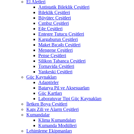
El Aletleri
Antistatik Bileklik Çeşitleri
Bileklik Çeşitleri
Büyüteç Çeşitleri
Cımbız Çeşitleri
Eğe Çeşitleri
Entegre Tutucu Çeşitleri
Kargaburun Çeşitleri
Maket Bıçağı Çeşitleri
Mengene Çeşitleri
Pense Çeşitleri
Silikon Tabanca Çeşitleri
Tornavida Çeşitleri
Yankeski Çeşitleri
Güç Kaynakları
Adaptörler
Batarya Pil ve Aksesuarları
Güç Kartları
Laboratuvar Tipi Güç Kaynakları
İletken Boya Çeşitleri
Kapı Zili ve Alarm Çeşitleri
Kumandalar
Klima Kumandaları
Kumanda Modülleri
Lehimleme Ekipmanları