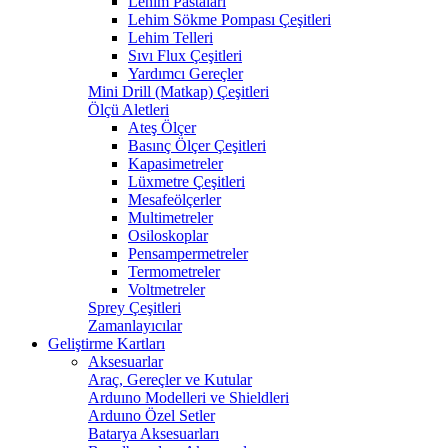
Lehim Pastaları
Lehim Sökme Pompası Çeşitleri
Lehim Telleri
Sıvı Flux Çeşitleri
Yardımcı Gereçler
Mini Drill (Matkap) Çeşitleri
Ölçü Aletleri
Ateş Ölçer
Basınç Ölçer Çeşitleri
Kapasimetreler
Lüxmetre Çeşitleri
Mesafeölçerler
Multimetreler
Osiloskoplar
Pensampermetreler
Termometreler
Voltmetreler
Sprey Çeşitleri
Zamanlayıcılar
Geliştirme Kartları
Aksesuarlar
Araç, Gereçler ve Kutular
Arduıno Modelleri ve Shieldleri
Arduıno Özel Setler
Batarya Aksesuarları