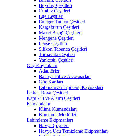
Büyüteç Çeşitleri
Cımbız Çeşitleri
Eğe Çeşitleri
Entegre Tutucu Çeşitleri
Kargaburun Çeşitleri
Maket Bıçağı Çeşitleri
Mengene Çeşitleri
Pense Çeşitleri
Silikon Tabanca Çeşitleri
Tornavida Çeşitleri
Yankeski Çeşitleri
Güç Kaynakları
Adaptörler
Batarya Pil ve Aksesuarları
Güç Kartları
Laboratuvar Tipi Güç Kaynakları
İletken Boya Çeşitleri
Kapı Zili ve Alarm Çeşitleri
Kumandalar
Klima Kumandaları
Kumanda Modülleri
Lehimleme Ekipmanları
Havya Çeşitleri
Havya Ucu Temizleme Ekipmanları