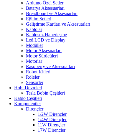
Arduıno Özel Setler
Batarya Aksesuarları
Breadboard ve Aksesuarları
Eğitim Setleri
Geliştirme Kartları ve Aksesuarları
Kablolar
Kablosuz Haberleşme
Led,LCD ve Display
Modüller
Motor Aksesuarları
Motor Sürücüleri
Motorlar
Raspberry ve Aksesuarları
Robot Kitleri
Röleler
Sensörler
Hobi Devreleri
Tesla Bobin Çeşitleri
Kablo Çeşitleri
Komponentler
Dirençler
1/2W Dirençler
1/4W Dirençler
11W Dirençler
17W Dirençler