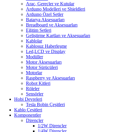
Araç, Gereçler ve Kutular
Arduıno Modelleri ve Shieldleri
Arduıno Özel Setler
Batarya Aksesuarları
Breadboard ve Aksesuarları
Eğitim Setleri
Geliştirme Kartları ve Aksesuarları
Kablolar
Kablosuz Haberleşme
Led,LCD ve Display
Modüller
Motor Aksesuarları
Motor Sürücüleri
Motorlar
Raspberry ve Aksesuarları
Robot Kitleri
Röleler
Sensörler
Hobi Devreleri
Tesla Bobin Çeşitleri
Kablo Çeşitleri
Komponentler
Dirençler
1/2W Dirençler
1/4W Dirençler