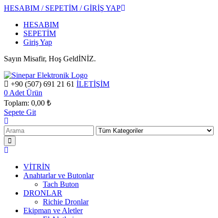
HESABIM / SEPETİM / GİRİŞ YAP
HESABIM
SEPETİM
Giriş Yap
Sayın Misafir, Hoş GeldİNİZ.
+90 (507) 691 21 61
İLETİŞİM
0
Adet Ürün
Toplam:
0,00 ₺
Sepete Git
VİTRİN
Anahtarlar ve Butonlar
Tach Buton
DRONLAR
Richie Dronlar
Ekipman ve Aletler