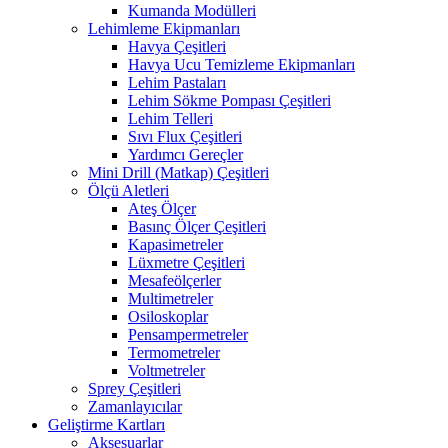
Kumanda Modülleri
Lehimleme Ekipmanları
Havya Çeşitleri
Havya Ucu Temizleme Ekipmanları
Lehim Pastaları
Lehim Sökme Pompası Çeşitleri
Lehim Telleri
Sıvı Flux Çeşitleri
Yardımcı Gereçler
Mini Drill (Matkap) Çeşitleri
Ölçü Aletleri
Ateş Ölçer
Basınç Ölçer Çeşitleri
Kapasimetreler
Lüxmetre Çeşitleri
Mesafeölçerler
Multimetreler
Osiloskoplar
Pensampermetreler
Termometreler
Voltmetreler
Sprey Çeşitleri
Zamanlayıcılar
Geliştirme Kartları
Aksesuarlar