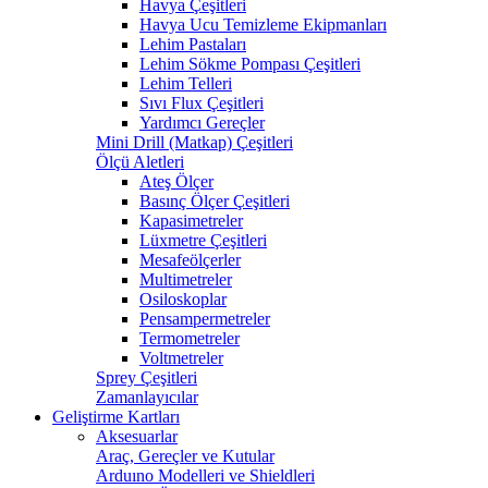
Havya Çeşitleri
Havya Ucu Temizleme Ekipmanları
Lehim Pastaları
Lehim Sökme Pompası Çeşitleri
Lehim Telleri
Sıvı Flux Çeşitleri
Yardımcı Gereçler
Mini Drill (Matkap) Çeşitleri
Ölçü Aletleri
Ateş Ölçer
Basınç Ölçer Çeşitleri
Kapasimetreler
Lüxmetre Çeşitleri
Mesafeölçerler
Multimetreler
Osiloskoplar
Pensampermetreler
Termometreler
Voltmetreler
Sprey Çeşitleri
Zamanlayıcılar
Geliştirme Kartları
Aksesuarlar
Araç, Gereçler ve Kutular
Arduıno Modelleri ve Shieldleri