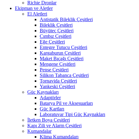
Richie Dronlar
Ekipman ve Aletler
El Aletleri
Antistatik Bileklik Çeşitleri
Bileklik Çeşitleri
Büyüteç Çeşitleri
Cımbız Çeşitleri
Eğe Çeşitleri
Entegre Tutucu Çeşitleri
Kargaburun Çeşitleri
Maket Bıçağı Çeşitleri
Mengene Çeşitleri
Pense Çeşitleri
Silikon Tabanca Çeşitleri
Tornavida Çeşitleri
Yankeski Çeşitleri
Güç Kaynakları
Adaptörler
Batarya Pil ve Aksesuarları
Güç Kartları
Laboratuvar Tipi Güç Kaynakları
İletken Boya Çeşitleri
Kapı Zili ve Alarm Çeşitleri
Kumandalar
Klima Kumandaları