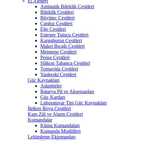
El Aletleri
Antistatik Bileklik Çeşitleri
Bileklik Çeşitleri
Büyüteç Çeşitleri
Cımbız Çeşitleri
Eğe Çeşitleri
Entegre Tutucu Çeşitleri
Kargaburun Çeşitleri
Maket Bıçağı Çeşitleri
Mengene Çeşitleri
Pense Çeşitleri
Silikon Tabanca Çeşitleri
Tornavida Çeşitleri
Yankeski Çeşitleri
Güç Kaynakları
Adaptörler
Batarya Pil ve Aksesuarları
Güç Kartları
Laboratuvar Tipi Güç Kaynakları
İletken Boya Çeşitleri
Kapı Zili ve Alarm Çeşitleri
Kumandalar
Klima Kumandaları
Kumanda Modülleri
Lehimleme Ekipmanları