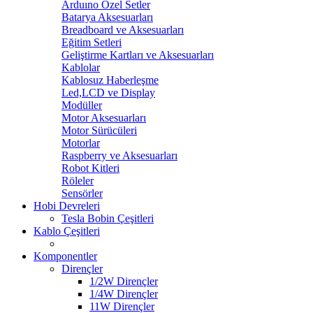
Arduıno Özel Setler
Batarya Aksesuarları
Breadboard ve Aksesuarları
Eğitim Setleri
Geliştirme Kartları ve Aksesuarları
Kablolar
Kablosuz Haberleşme
Led,LCD ve Display
Modüller
Motor Aksesuarları
Motor Sürücüleri
Motorlar
Raspberry ve Aksesuarları
Robot Kitleri
Röleler
Sensörler
Hobi Devreleri
Tesla Bobin Çeşitleri
Kablo Çeşitleri
Komponentler
Dirençler
1/2W Dirençler
1/4W Dirençler
11W Dirençler