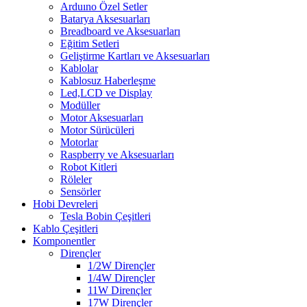
Arduıno Özel Setler
Batarya Aksesuarları
Breadboard ve Aksesuarları
Eğitim Setleri
Geliştirme Kartları ve Aksesuarları
Kablolar
Kablosuz Haberleşme
Led,LCD ve Display
Modüller
Motor Aksesuarları
Motor Sürücüleri
Motorlar
Raspberry ve Aksesuarları
Robot Kitleri
Röleler
Sensörler
Hobi Devreleri
Tesla Bobin Çeşitleri
Kablo Çeşitleri
Komponentler
Dirençler
1/2W Dirençler
1/4W Dirençler
11W Dirençler
17W Dirençler