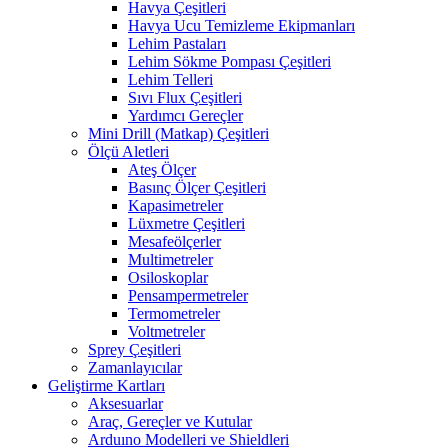
Havya Çeşitleri
Havya Ucu Temizleme Ekipmanları
Lehim Pastaları
Lehim Sökme Pompası Çeşitleri
Lehim Telleri
Sıvı Flux Çeşitleri
Yardımcı Gereçler
Mini Drill (Matkap) Çeşitleri
Ölçü Aletleri
Ateş Ölçer
Basınç Ölçer Çeşitleri
Kapasimetreler
Lüxmetre Çeşitleri
Mesafeölçerler
Multimetreler
Osiloskoplar
Pensampermetreler
Termometreler
Voltmetreler
Sprey Çeşitleri
Zamanlayıcılar
Geliştirme Kartları
Aksesuarlar
Araç, Gereçler ve Kutular
Arduıno Modelleri ve Shieldleri