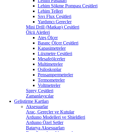
Lehim Pastaları
Lehim Sökme Pompası Çeşitleri
Lehim Telleri
Sıvı Flux Çeşitleri
Yardımcı Gereçler
Mini Drill (Matkap) Çeşitleri
Ölçü Aletleri
Ateş Ölçer
Basınç Ölçer Çeşitleri
Kapasimetreler
Lüxmetre Çeşitleri
Mesafeölçerler
Multimetreler
Osiloskoplar
Pensampermetreler
Termometreler
Voltmetreler
Sprey Çeşitleri
Zamanlayıcılar
Geliştirme Kartları
Aksesuarlar
Araç, Gereçler ve Kutular
Arduıno Modelleri ve Shieldleri
Arduıno Özel Setler
Batarya Aksesuarları