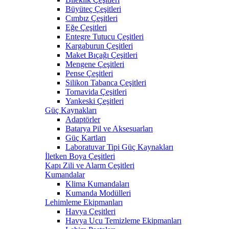
Büyüteç Çeşitleri
Cımbız Çeşitleri
Eğe Çeşitleri
Entegre Tutucu Çeşitleri
Kargaburun Çeşitleri
Maket Bıçağı Çeşitleri
Mengene Çeşitleri
Pense Çeşitleri
Silikon Tabanca Çeşitleri
Tornavida Çeşitleri
Yankeski Çeşitleri
Güç Kaynakları
Adaptörler
Batarya Pil ve Aksesuarları
Güç Kartları
Laboratuvar Tipi Güç Kaynakları
İletken Boya Çeşitleri
Kapı Zili ve Alarm Çeşitleri
Kumandalar
Klima Kumandaları
Kumanda Modülleri
Lehimleme Ekipmanları
Havya Çeşitleri
Havya Ucu Temizleme Ekipmanları