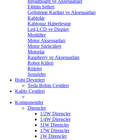
Breadboard ve Aksesuarları
Eğitim Setleri
Geliştirme Kartları ve Aksesuarları
Kablolar
Kablosuz Haberleşme
Led,LCD ve Display
Modüller
Motor Aksesuarları
Motor Sürücüleri
Motorlar
Raspberry ve Aksesuarları
Robot Kitleri
Röleler
Sensörler
Hobi Devreleri
Tesla Bobin Çeşitleri
Kablo Çeşitleri
Komponentler
Dirençler
1/2W Dirençler
1/4W Dirençler
11W Dirençler
17W Dirençler
1W Dirençler