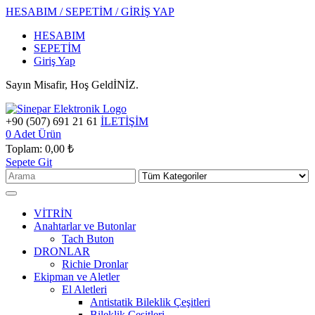
HESABIM / SEPETİM / GİRİŞ YAP
HESABIM
SEPETİM
Giriş Yap
Sayın Misafir, Hoş GeldİNİZ.
+90 (507) 691 21 61
İLETİŞİM
0
Adet Ürün
Toplam:
0,00 ₺
Sepete Git
VİTRİN
Anahtarlar ve Butonlar
Tach Buton
DRONLAR
Richie Dronlar
Ekipman ve Aletler
El Aletleri
Antistatik Bileklik Çeşitleri
Bileklik Çeşitleri