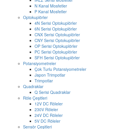
N Kanal Mosfetler
P Kanal Mosfetler
Optokuplörler
4N Serisi Optokuplörler
6N Serisi Optokuplörler
CNX Serisi Optokuplörler
CNY Serisi Optokuplörler
OP Serisi Optokuplörler
PC Serisi Optokuplörler
SFH Serisi Optokuplörler
Potansiyometreler
Çok Turlu Potansiyometreler
Japon Trimpotlar
Trimpotlar
Quadraklar
Q Serisi Quadraklar
Röle Çeşitleri
12V DC Röleler
230V Röleler
24V DC Röleler
5V DC Röleler
Sensör Çeşitleri