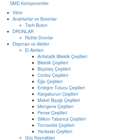
SMD Komponentler
Vitrin
Anahtarlar ve Butonlar
Tach Buton
DRONLAR
Richie Dronlar
Ekipman ve Aletler
El Aletleri
Antistatik Bileklik Çeşitleri
Bileklik Çeşitleri
Büyüteç Çeşitleri
Cımbız Çeşitleri
Eğe Çeşitleri
Entegre Tutucu Çeşitleri
Kargaburun Çeşitleri
Maket Bıçağı Çeşitleri
Mengene Çeşitleri
Pense Çeşitleri
Silikon Tabanca Çeşitleri
Tornavida Çeşitleri
Yankeski Çeşitleri
Güç Kaynakları