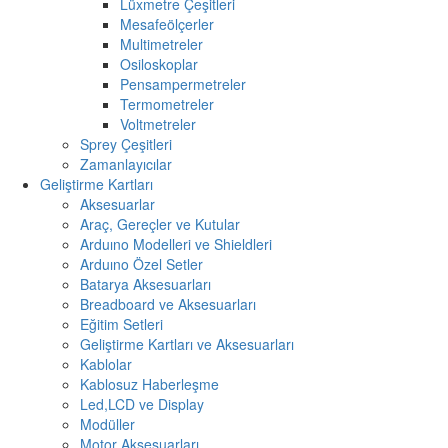
Lüxmetre Çeşitleri
Mesafeölçerler
Multimetreler
Osiloskoplar
Pensampermetreler
Termometreler
Voltmetreler
Sprey Çeşitleri
Zamanlayıcılar
Geliştirme Kartları
Aksesuarlar
Araç, Gereçler ve Kutular
Arduıno Modelleri ve Shieldleri
Arduıno Özel Setler
Batarya Aksesuarları
Breadboard ve Aksesuarları
Eğitim Setleri
Geliştirme Kartları ve Aksesuarları
Kablolar
Kablosuz Haberleşme
Led,LCD ve Display
Modüller
Motor Aksesuarları