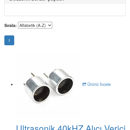
Sırala:
1
Ürünü İncele
Ultrasonik 40kHZ Alıcı Verici