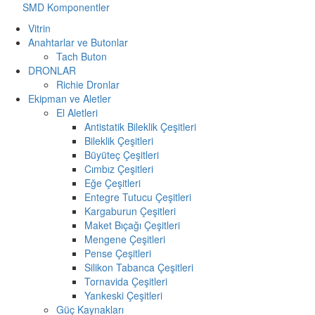
SMD Komponentler
Vitrin
Anahtarlar ve Butonlar
Tach Buton
DRONLAR
Richie Dronlar
Ekipman ve Aletler
El Aletleri
Antistatik Bileklik Çeşitleri
Bileklik Çeşitleri
Büyüteç Çeşitleri
Cımbız Çeşitleri
Eğe Çeşitleri
Entegre Tutucu Çeşitleri
Kargaburun Çeşitleri
Maket Bıçağı Çeşitleri
Mengene Çeşitleri
Pense Çeşitleri
Silikon Tabanca Çeşitleri
Tornavida Çeşitleri
Yankeski Çeşitleri
Güç Kaynakları