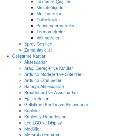
Lüxmetre Çeşitleri
Mesafeölçerler
Multimetreler
Osiloskoplar
Pensampermetreler
Termometreler
Voltmetreler
Sprey Çeşitleri
Zamanlayıcılar
Geliştirme Kartları
Aksesuarlar
Araç, Gereçler ve Kutular
Arduıno Modelleri ve Shieldleri
Arduıno Özel Setler
Batarya Aksesuarları
Breadboard ve Aksesuarları
Eğitim Setleri
Geliştirme Kartları ve Aksesuarları
Kablolar
Kablosuz Haberleşme
Led,LCD ve Display
Modüller
Motor Aksesuarları