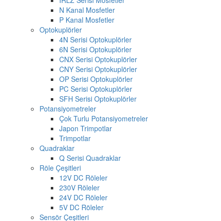
N Kanal Mosfetler
P Kanal Mosfetler
Optokuplörler
4N Serisi Optokuplörler
6N Serisi Optokuplörler
CNX Serisi Optokuplörler
CNY Serisi Optokuplörler
OP Serisi Optokuplörler
PC Serisi Optokuplörler
SFH Serisi Optokuplörler
Potansiyometreler
Çok Turlu Potansiyometreler
Japon Trimpotlar
Trimpotlar
Quadraklar
Q Serisi Quadraklar
Röle Çeşitleri
12V DC Röleler
230V Röleler
24V DC Röleler
5V DC Röleler
Sensör Çeşitleri