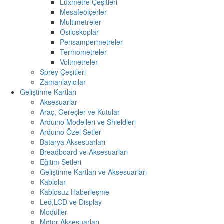
Lüxmetre Çeşitleri
Mesafeölçerler
Multimetreler
Osiloskoplar
Pensampermetreler
Termometreler
Voltmetreler
Sprey Çeşitleri
Zamanlayıcılar
Geliştirme Kartları
Aksesuarlar
Araç, Gereçler ve Kutular
Arduıno Modelleri ve Shieldleri
Arduıno Özel Setler
Batarya Aksesuarları
Breadboard ve Aksesuarları
Eğitim Setleri
Geliştirme Kartları ve Aksesuarları
Kablolar
Kablosuz Haberleşme
Led,LCD ve Display
Modüller
Motor Aksesuarları