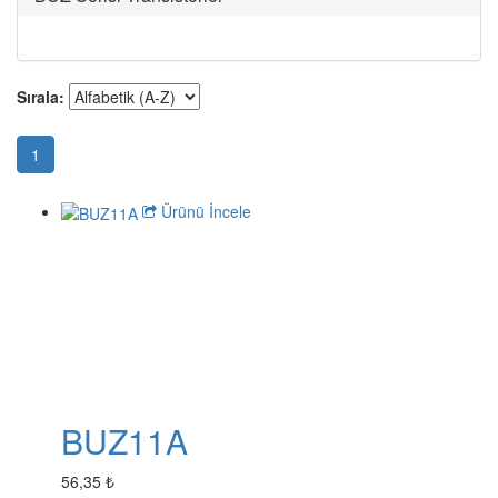
Sırala:
1
Ürünü İncele
BUZ11A
56,35 ₺