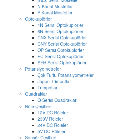
N Kanal Mosfetler
P Kanal Mosfetler
Optokuplörler
4N Serisi Optokuplörler
6N Serisi Optokuplörler
CNX Serisi Optokuplörler
CNY Serisi Optokuplörler
OP Serisi Optokuplörler
PC Serisi Optokuplörler
SFH Serisi Optokuplörler
Potansiyometreler
Çok Turlu Potansiyometreler
Japon Trimpotlar
Trimpotlar
Quadraklar
Q Serisi Quadraklar
Röle Çeşitleri
12V DC Röleler
230V Röleler
24V DC Röleler
5V DC Röleler
Sensör Çeşitleri