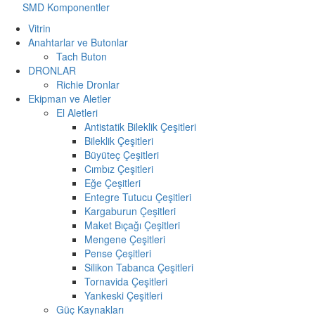
SMD Komponentler
Vitrin
Anahtarlar ve Butonlar
Tach Buton
DRONLAR
Richie Dronlar
Ekipman ve Aletler
El Aletleri
Antistatik Bileklik Çeşitleri
Bileklik Çeşitleri
Büyüteç Çeşitleri
Cımbız Çeşitleri
Eğe Çeşitleri
Entegre Tutucu Çeşitleri
Kargaburun Çeşitleri
Maket Bıçağı Çeşitleri
Mengene Çeşitleri
Pense Çeşitleri
Silikon Tabanca Çeşitleri
Tornavida Çeşitleri
Yankeski Çeşitleri
Güç Kaynakları