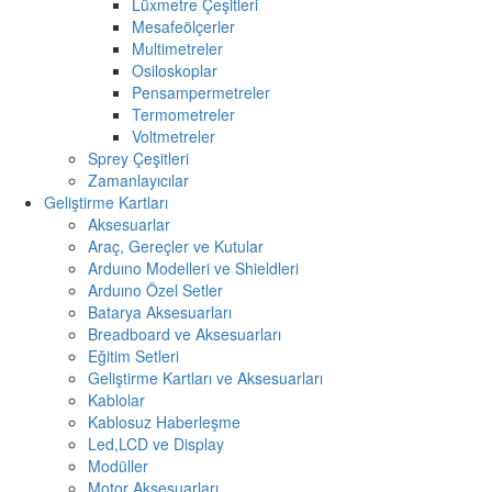
Lüxmetre Çeşitleri
Mesafeölçerler
Multimetreler
Osiloskoplar
Pensampermetreler
Termometreler
Voltmetreler
Sprey Çeşitleri
Zamanlayıcılar
Geliştirme Kartları
Aksesuarlar
Araç, Gereçler ve Kutular
Arduıno Modelleri ve Shieldleri
Arduıno Özel Setler
Batarya Aksesuarları
Breadboard ve Aksesuarları
Eğitim Setleri
Geliştirme Kartları ve Aksesuarları
Kablolar
Kablosuz Haberleşme
Led,LCD ve Display
Modüller
Motor Aksesuarları