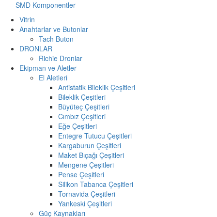
SMD Komponentler
Vitrin
Anahtarlar ve Butonlar
Tach Buton
DRONLAR
Richie Dronlar
Ekipman ve Aletler
El Aletleri
Antistatik Bileklik Çeşitleri
Bileklik Çeşitleri
Büyüteç Çeşitleri
Cımbız Çeşitleri
Eğe Çeşitleri
Entegre Tutucu Çeşitleri
Kargaburun Çeşitleri
Maket Bıçağı Çeşitleri
Mengene Çeşitleri
Pense Çeşitleri
Silikon Tabanca Çeşitleri
Tornavida Çeşitleri
Yankeski Çeşitleri
Güç Kaynakları