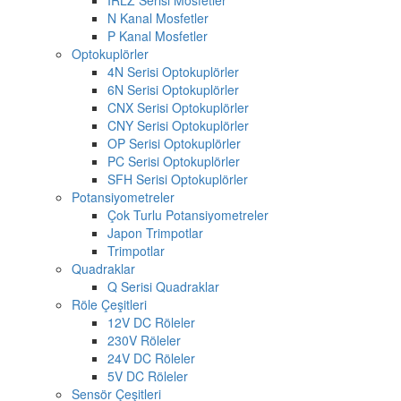
N Kanal Mosfetler
P Kanal Mosfetler
Optokuplörler
4N Serisi Optokuplörler
6N Serisi Optokuplörler
CNX Serisi Optokuplörler
CNY Serisi Optokuplörler
OP Serisi Optokuplörler
PC Serisi Optokuplörler
SFH Serisi Optokuplörler
Potansiyometreler
Çok Turlu Potansiyometreler
Japon Trimpotlar
Trimpotlar
Quadraklar
Q Serisi Quadraklar
Röle Çeşitleri
12V DC Röleler
230V Röleler
24V DC Röleler
5V DC Röleler
Sensör Çeşitleri