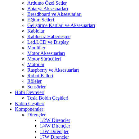
Arduıno Özel Setler
Batarya Aksesuarları
Breadboard ve Aksesuarları
Eğitim Setleri
Geliştirme Kartları ve Aksesuarları
Kablolar
Kablosuz Haberleşme
Led,LCD ve Display
Modüller
Motor Aksesuarları
Motor Sürücüleri
Motorlar
Raspberry ve Aksesuarları
Robot Kitleri
Röleler
Sensörler
Hobi Devreleri
Tesla Bobin Çeşitleri
Kablo Çeşitleri
Komponentler
Dirençler
1/2W Dirençler
1/4W Dirençler
11W Dirençler
17W Dirençler