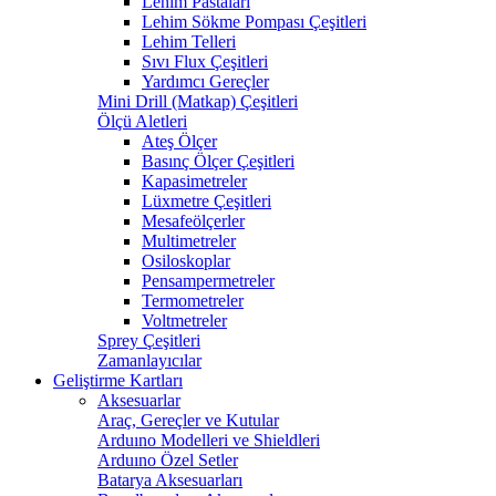
Lehim Pastaları
Lehim Sökme Pompası Çeşitleri
Lehim Telleri
Sıvı Flux Çeşitleri
Yardımcı Gereçler
Mini Drill (Matkap) Çeşitleri
Ölçü Aletleri
Ateş Ölçer
Basınç Ölçer Çeşitleri
Kapasimetreler
Lüxmetre Çeşitleri
Mesafeölçerler
Multimetreler
Osiloskoplar
Pensampermetreler
Termometreler
Voltmetreler
Sprey Çeşitleri
Zamanlayıcılar
Geliştirme Kartları
Aksesuarlar
Araç, Gereçler ve Kutular
Arduıno Modelleri ve Shieldleri
Arduıno Özel Setler
Batarya Aksesuarları