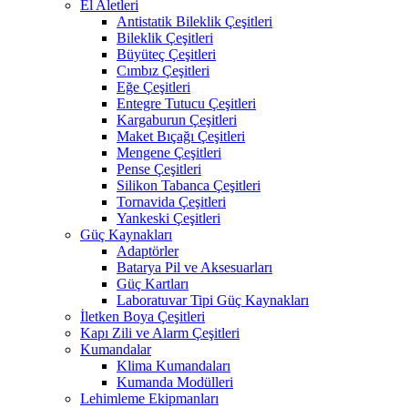
El Aletleri
Antistatik Bileklik Çeşitleri
Bileklik Çeşitleri
Büyüteç Çeşitleri
Cımbız Çeşitleri
Eğe Çeşitleri
Entegre Tutucu Çeşitleri
Kargaburun Çeşitleri
Maket Bıçağı Çeşitleri
Mengene Çeşitleri
Pense Çeşitleri
Silikon Tabanca Çeşitleri
Tornavida Çeşitleri
Yankeski Çeşitleri
Güç Kaynakları
Adaptörler
Batarya Pil ve Aksesuarları
Güç Kartları
Laboratuvar Tipi Güç Kaynakları
İletken Boya Çeşitleri
Kapı Zili ve Alarm Çeşitleri
Kumandalar
Klima Kumandaları
Kumanda Modülleri
Lehimleme Ekipmanları