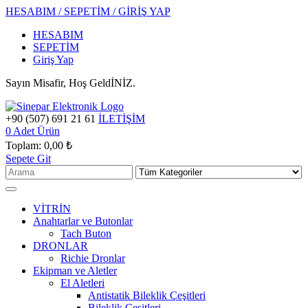
HESABIM / SEPETİM / GİRİŞ YAP
HESABIM
SEPETİM
Giriş Yap
Sayın Misafir, Hoş GeldİNİZ.
+90 (507) 691 21 61
İLETİŞİM
0
Adet Ürün
Toplam:
0,00 ₺
Sepete Git
VİTRİN
Anahtarlar ve Butonlar
Tach Buton
DRONLAR
Richie Dronlar
Ekipman ve Aletler
El Aletleri
Antistatik Bileklik Çeşitleri
Bileklik Çeşitleri