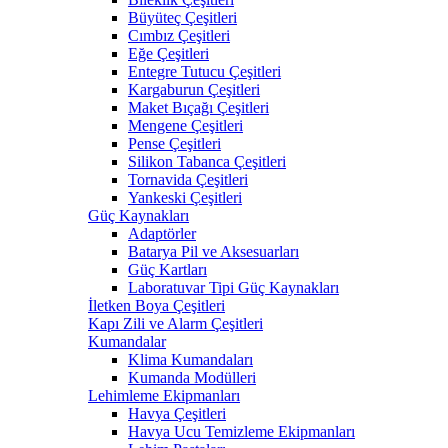
Büyüteç Çeşitleri
Cımbız Çeşitleri
Eğe Çeşitleri
Entegre Tutucu Çeşitleri
Kargaburun Çeşitleri
Maket Bıçağı Çeşitleri
Mengene Çeşitleri
Pense Çeşitleri
Silikon Tabanca Çeşitleri
Tornavida Çeşitleri
Yankeski Çeşitleri
Güç Kaynakları
Adaptörler
Batarya Pil ve Aksesuarları
Güç Kartları
Laboratuvar Tipi Güç Kaynakları
İletken Boya Çeşitleri
Kapı Zili ve Alarm Çeşitleri
Kumandalar
Klima Kumandaları
Kumanda Modülleri
Lehimleme Ekipmanları
Havya Çeşitleri
Havya Ucu Temizleme Ekipmanları