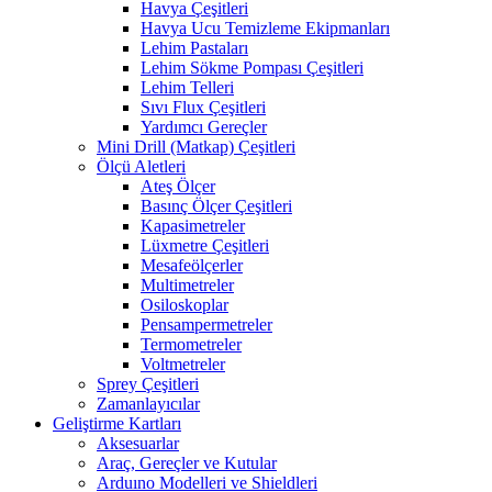
Havya Çeşitleri
Havya Ucu Temizleme Ekipmanları
Lehim Pastaları
Lehim Sökme Pompası Çeşitleri
Lehim Telleri
Sıvı Flux Çeşitleri
Yardımcı Gereçler
Mini Drill (Matkap) Çeşitleri
Ölçü Aletleri
Ateş Ölçer
Basınç Ölçer Çeşitleri
Kapasimetreler
Lüxmetre Çeşitleri
Mesafeölçerler
Multimetreler
Osiloskoplar
Pensampermetreler
Termometreler
Voltmetreler
Sprey Çeşitleri
Zamanlayıcılar
Geliştirme Kartları
Aksesuarlar
Araç, Gereçler ve Kutular
Arduıno Modelleri ve Shieldleri