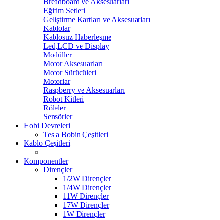
Breadboard ve Aksesuarları
Eğitim Setleri
Geliştirme Kartları ve Aksesuarları
Kablolar
Kablosuz Haberleşme
Led,LCD ve Display
Modüller
Motor Aksesuarları
Motor Sürücüleri
Motorlar
Raspberry ve Aksesuarları
Robot Kitleri
Röleler
Sensörler
Hobi Devreleri
Tesla Bobin Çeşitleri
Kablo Çeşitleri
Komponentler
Dirençler
1/2W Dirençler
1/4W Dirençler
11W Dirençler
17W Dirençler
1W Dirençler