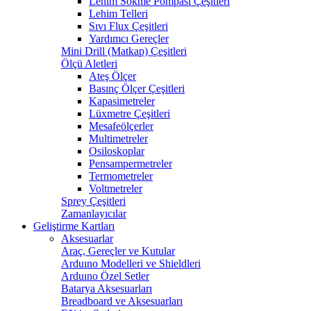
Lehim Sökme Pompası Çeşitleri
Lehim Telleri
Sıvı Flux Çeşitleri
Yardımcı Gereçler
Mini Drill (Matkap) Çeşitleri
Ölçü Aletleri
Ateş Ölçer
Basınç Ölçer Çeşitleri
Kapasimetreler
Lüxmetre Çeşitleri
Mesafeölçerler
Multimetreler
Osiloskoplar
Pensampermetreler
Termometreler
Voltmetreler
Sprey Çeşitleri
Zamanlayıcılar
Geliştirme Kartları
Aksesuarlar
Araç, Gereçler ve Kutular
Arduıno Modelleri ve Shieldleri
Arduıno Özel Setler
Batarya Aksesuarları
Breadboard ve Aksesuarları