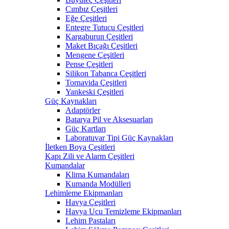
Cımbız Çeşitleri
Eğe Çeşitleri
Entegre Tutucu Çeşitleri
Kargaburun Çeşitleri
Maket Bıçağı Çeşitleri
Mengene Çeşitleri
Pense Çeşitleri
Silikon Tabanca Çeşitleri
Tornavida Çeşitleri
Yankeski Çeşitleri
Güç Kaynakları
Adaptörler
Batarya Pil ve Aksesuarları
Güç Kartları
Laboratuvar Tipi Güç Kaynakları
İletken Boya Çeşitleri
Kapı Zili ve Alarm Çeşitleri
Kumandalar
Klima Kumandaları
Kumanda Modülleri
Lehimleme Ekipmanları
Havya Çeşitleri
Havya Ucu Temizleme Ekipmanları
Lehim Pastaları