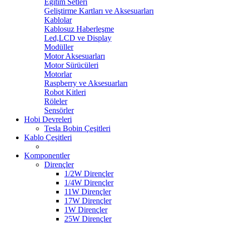
Eğitim Setleri
Geliştirme Kartları ve Aksesuarları
Kablolar
Kablosuz Haberleşme
Led,LCD ve Display
Modüller
Motor Aksesuarları
Motor Sürücüleri
Motorlar
Raspberry ve Aksesuarları
Robot Kitleri
Röleler
Sensörler
Hobi Devreleri
Tesla Bobin Çeşitleri
Kablo Çeşitleri
Komponentler
Dirençler
1/2W Dirençler
1/4W Dirençler
11W Dirençler
17W Dirençler
1W Dirençler
25W Dirençler