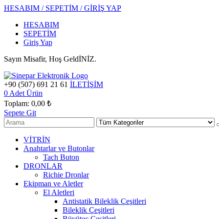
HESABIM / SEPETİM / GİRİŞ YAP
HESABIM
SEPETİM
Giriş Yap
Sayın Misafir, Hoş GeldİNİZ.
+90 (507) 691 21 61
İLETİŞİM
0
Adet Ürün
Toplam:
0,00 ₺
Sepete Git
VİTRİN
Anahtarlar ve Butonlar
Tach Buton
DRONLAR
Richie Dronlar
Ekipman ve Aletler
El Aletleri
Antistatik Bileklik Çeşitleri
Bileklik Çeşitleri
Büyüteç Çeşitleri