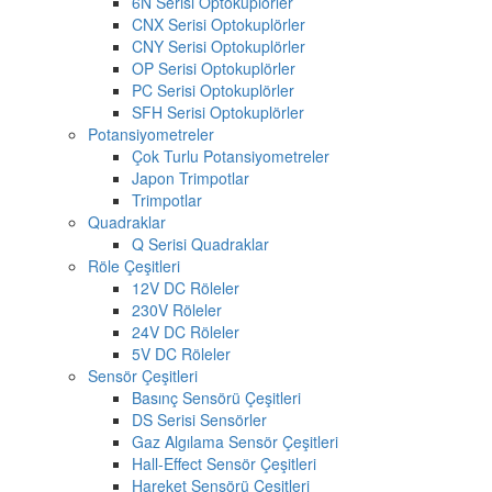
6N Serisi Optokuplörler
CNX Serisi Optokuplörler
CNY Serisi Optokuplörler
OP Serisi Optokuplörler
PC Serisi Optokuplörler
SFH Serisi Optokuplörler
Potansiyometreler
Çok Turlu Potansiyometreler
Japon Trimpotlar
Trimpotlar
Quadraklar
Q Serisi Quadraklar
Röle Çeşitleri
12V DC Röleler
230V Röleler
24V DC Röleler
5V DC Röleler
Sensör Çeşitleri
Basınç Sensörü Çeşitleri
DS Serisi Sensörler
Gaz Algılama Sensör Çeşitleri
Hall-Effect Sensör Çeşitleri
Hareket Sensörü Çeşitleri