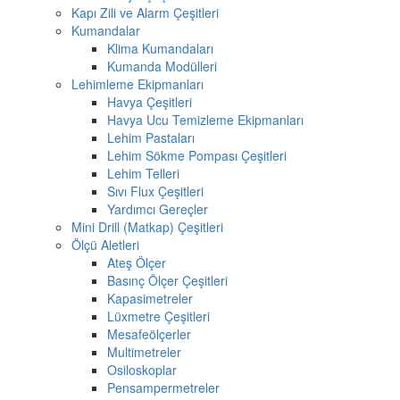
Kapı Zili ve Alarm Çeşitleri
Kumandalar
Klima Kumandaları
Kumanda Modülleri
Lehimleme Ekipmanları
Havya Çeşitleri
Havya Ucu Temizleme Ekipmanları
Lehim Pastaları
Lehim Sökme Pompası Çeşitleri
Lehim Telleri
Sıvı Flux Çeşitleri
Yardımcı Gereçler
Mini Drill (Matkap) Çeşitleri
Ölçü Aletleri
Ateş Ölçer
Basınç Ölçer Çeşitleri
Kapasimetreler
Lüxmetre Çeşitleri
Mesafeölçerler
Multimetreler
Osiloskoplar
Pensampermetreler