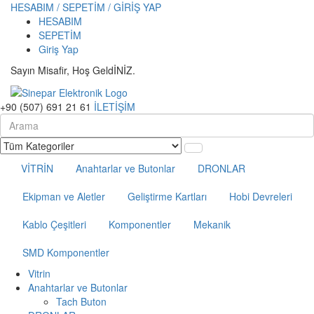
HESABIM / SEPETİM / GİRİŞ YAP
HESABIM
SEPETİM
Giriş Yap
Sayın Misafir, Hoş GeldİNİZ.
+90 (507) 691 21 61
İLETİŞİM
VİTRİN
Anahtarlar ve Butonlar
DRONLAR
Ekipman ve Aletler
Geliştirme Kartları
Hobi Devreleri
Kablo Çeşitleri
Komponentler
Mekanik
SMD Komponentler
Vitrin
Anahtarlar ve Butonlar
Tach Buton