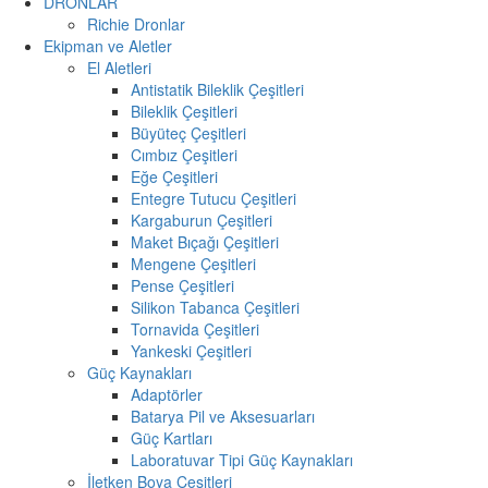
DRONLAR
Richie Dronlar
Ekipman ve Aletler
El Aletleri
Antistatik Bileklik Çeşitleri
Bileklik Çeşitleri
Büyüteç Çeşitleri
Cımbız Çeşitleri
Eğe Çeşitleri
Entegre Tutucu Çeşitleri
Kargaburun Çeşitleri
Maket Bıçağı Çeşitleri
Mengene Çeşitleri
Pense Çeşitleri
Silikon Tabanca Çeşitleri
Tornavida Çeşitleri
Yankeski Çeşitleri
Güç Kaynakları
Adaptörler
Batarya Pil ve Aksesuarları
Güç Kartları
Laboratuvar Tipi Güç Kaynakları
İletken Boya Çeşitleri