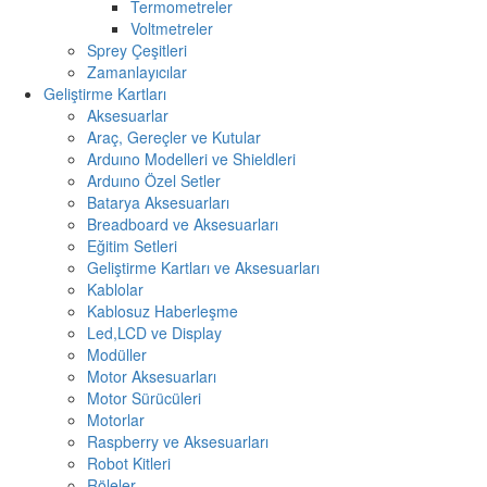
Termometreler
Voltmetreler
Sprey Çeşitleri
Zamanlayıcılar
Geliştirme Kartları
Aksesuarlar
Araç, Gereçler ve Kutular
Arduıno Modelleri ve Shieldleri
Arduıno Özel Setler
Batarya Aksesuarları
Breadboard ve Aksesuarları
Eğitim Setleri
Geliştirme Kartları ve Aksesuarları
Kablolar
Kablosuz Haberleşme
Led,LCD ve Display
Modüller
Motor Aksesuarları
Motor Sürücüleri
Motorlar
Raspberry ve Aksesuarları
Robot Kitleri
Röleler