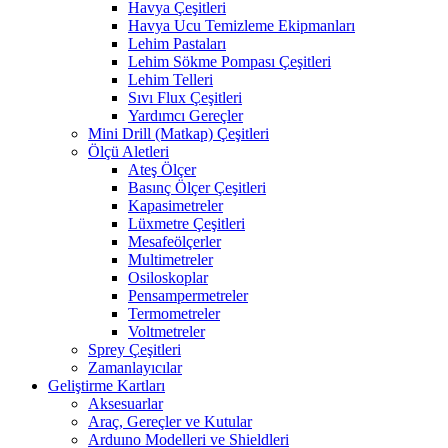
Havya Çeşitleri
Havya Ucu Temizleme Ekipmanları
Lehim Pastaları
Lehim Sökme Pompası Çeşitleri
Lehim Telleri
Sıvı Flux Çeşitleri
Yardımcı Gereçler
Mini Drill (Matkap) Çeşitleri
Ölçü Aletleri
Ateş Ölçer
Basınç Ölçer Çeşitleri
Kapasimetreler
Lüxmetre Çeşitleri
Mesafeölçerler
Multimetreler
Osiloskoplar
Pensampermetreler
Termometreler
Voltmetreler
Sprey Çeşitleri
Zamanlayıcılar
Geliştirme Kartları
Aksesuarlar
Araç, Gereçler ve Kutular
Arduıno Modelleri ve Shieldleri