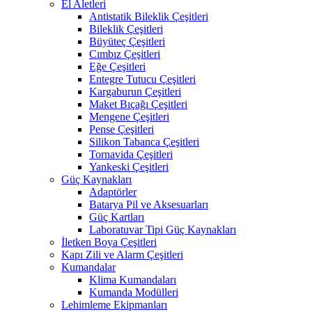
El Aletleri
Antistatik Bileklik Çeşitleri
Bileklik Çeşitleri
Büyüteç Çeşitleri
Cımbız Çeşitleri
Eğe Çeşitleri
Entegre Tutucu Çeşitleri
Kargaburun Çeşitleri
Maket Bıçağı Çeşitleri
Mengene Çeşitleri
Pense Çeşitleri
Silikon Tabanca Çeşitleri
Tornavida Çeşitleri
Yankeski Çeşitleri
Güç Kaynakları
Adaptörler
Batarya Pil ve Aksesuarları
Güç Kartları
Laboratuvar Tipi Güç Kaynakları
İletken Boya Çeşitleri
Kapı Zili ve Alarm Çeşitleri
Kumandalar
Klima Kumandaları
Kumanda Modülleri
Lehimleme Ekipmanları