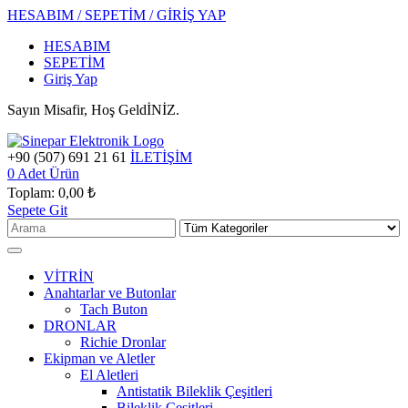
HESABIM / SEPETİM / GİRİŞ YAP
HESABIM
SEPETİM
Giriş Yap
Sayın Misafir, Hoş GeldİNİZ.
+90 (507) 691 21 61
İLETİŞİM
0
Adet Ürün
Toplam:
0,00 ₺
Sepete Git
VİTRİN
Anahtarlar ve Butonlar
Tach Buton
DRONLAR
Richie Dronlar
Ekipman ve Aletler
El Aletleri
Antistatik Bileklik Çeşitleri
Bileklik Çeşitleri