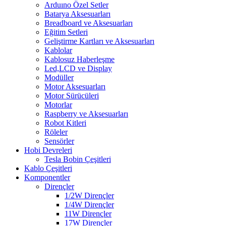
Arduıno Özel Setler
Batarya Aksesuarları
Breadboard ve Aksesuarları
Eğitim Setleri
Geliştirme Kartları ve Aksesuarları
Kablolar
Kablosuz Haberleşme
Led,LCD ve Display
Modüller
Motor Aksesuarları
Motor Sürücüleri
Motorlar
Raspberry ve Aksesuarları
Robot Kitleri
Röleler
Sensörler
Hobi Devreleri
Tesla Bobin Çeşitleri
Kablo Çeşitleri
Komponentler
Dirençler
1/2W Dirençler
1/4W Dirençler
11W Dirençler
17W Dirençler