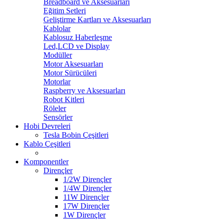
Breadboard ve Aksesuarları
Eğitim Setleri
Geliştirme Kartları ve Aksesuarları
Kablolar
Kablosuz Haberleşme
Led,LCD ve Display
Modüller
Motor Aksesuarları
Motor Sürücüleri
Motorlar
Raspberry ve Aksesuarları
Robot Kitleri
Röleler
Sensörler
Hobi Devreleri
Tesla Bobin Çeşitleri
Kablo Çeşitleri
Komponentler
Dirençler
1/2W Dirençler
1/4W Dirençler
11W Dirençler
17W Dirençler
1W Dirençler