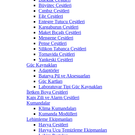
Büyüteç Çeşitleri
Cımbız Çeşitleri
Eğe Çeşitleri
Entegre Tutucu Çeşitleri
Kargaburun Çeşitleri
Maket Bıçağı Çeşitleri
Mengene Çeşitleri
Pense Çeşitleri
Silikon Tabanca Çeşitleri
Tornavida Çeşitleri
Yankeski Çeşitleri
Güç Kaynakları
Adaptörler
Batarya Pil ve Aksesuarları
Güç Kartları
Laboratuvar Tipi Güç Kaynakları
İletken Boya Çeşitleri
Kapı Zili ve Alarm Çeşitleri
Kumandalar
Klima Kumandaları
Kumanda Modülleri
Lehimleme Ekipmanları
Havya Çeşitleri
Havya Ucu Temizleme Ekipmanları