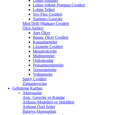
Lehim Pastaları
Lehim Sökme Pompası Çeşitleri
Lehim Telleri
Sıvı Flux Çeşitleri
Yardımcı Gereçler
Mini Drill (Matkap) Çeşitleri
Ölçü Aletleri
Ateş Ölçer
Basınç Ölçer Çeşitleri
Kapasimetreler
Lüxmetre Çeşitleri
Mesafeölçerler
Multimetreler
Osiloskoplar
Pensampermetreler
Termometreler
Voltmetreler
Sprey Çeşitleri
Zamanlayıcılar
Geliştirme Kartları
Aksesuarlar
Araç, Gereçler ve Kutular
Arduıno Modelleri ve Shieldleri
Arduıno Özel Setler
Batarya Aksesuarları