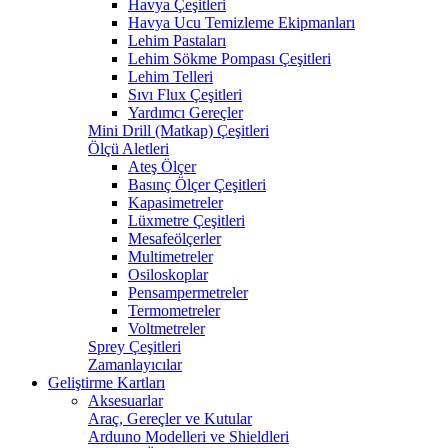
Havya Çeşitleri
Havya Ucu Temizleme Ekipmanları
Lehim Pastaları
Lehim Sökme Pompası Çeşitleri
Lehim Telleri
Sıvı Flux Çeşitleri
Yardımcı Gereçler
Mini Drill (Matkap) Çeşitleri
Ölçü Aletleri
Ateş Ölçer
Basınç Ölçer Çeşitleri
Kapasimetreler
Lüxmetre Çeşitleri
Mesafeölçerler
Multimetreler
Osiloskoplar
Pensampermetreler
Termometreler
Voltmetreler
Sprey Çeşitleri
Zamanlayıcılar
Geliştirme Kartları
Aksesuarlar
Araç, Gereçler ve Kutular
Arduıno Modelleri ve Shieldleri