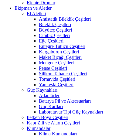
Richie Dronlar
Ekipman ve Aletler
El Aletleri
Antistatik Bileklik Çeşitleri
Bileklik Çeşitleri
Büyüteç Çeşitleri
Cımbız Çeşitleri
Eğe Çeşitleri
Entegre Tutucu Çeşitleri
Kargaburun Çeşitleri
Maket Bıçağı Çeşitleri
Mengene Çeşitleri
Pense Çeşitleri
Silikon Tabanca Çeşitleri
Tornavida Çeşitleri
Yankeski Çeşitleri
Güç Kaynakları
Adaptörler
Batarya Pil ve Aksesuarları
Güç Kartları
Laboratuvar Tipi Güç Kaynakları
İletken Boya Çeşitleri
Kapı Zili ve Alarm Çeşitleri
Kumandalar
Klima Kumandaları