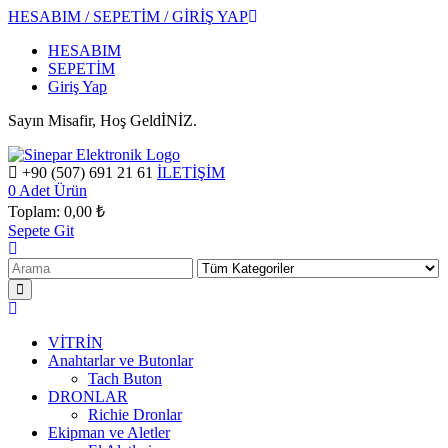
HESABIM / SEPETİM / GİRİŞ YAP
HESABIM
SEPETİM
Giriş Yap
Sayın Misafir, Hoş GeldİNİZ.
+90 (507) 691 21 61
İLETİŞİM
0
Adet Ürün
Toplam:
0,00 ₺
Sepete Git
VİTRİN
Anahtarlar ve Butonlar
Tach Buton
DRONLAR
Richie Dronlar
Ekipman ve Aletler