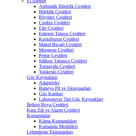
El Aletleri
Antistatik Bileklik Çeşitleri
Bileklik Çeşitleri
Büyüteç Çeşitleri
Cımbız Çeşitleri
Eğe Çeşitleri
Entegre Tutucu Çeşitleri
Kargaburun Çeşitleri
Maket Bıçağı Çeşitleri
Mengene Çeşitleri
Pense Çeşitleri
Silikon Tabanca Çeşitleri
Tornavida Çeşitleri
Yankeski Çeşitleri
Güç Kaynakları
Adaptörler
Batarya Pil ve Aksesuarları
Güç Kartları
Laboratuvar Tipi Güç Kaynakları
İletken Boya Çeşitleri
Kapı Zili ve Alarm Çeşitleri
Kumandalar
Klima Kumandaları
Kumanda Modülleri
Lehimleme Ekipmanları