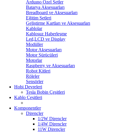
Arduıno Özel Setler
Batarya Aksesuarları
Breadboard ve Aksesuarları
Eğitim Setleri
Geliştirme Kartları ve Aksesuarları
Kablolar
Kablosuz Haberleşme
Led,LCD ve Display
Modüller
Motor Aksesuarları
Motor Sürücüleri
Motorlar
Raspberry ve Aksesuarları
Robot Kitleri
Röleler
Sensörler
Hobi Devreleri
Tesla Bobin Çeşitleri
Kablo Çeşitleri
Komponentler
Dirençler
1/2W Dirençler
1/4W Dirençler
11W Dirençler