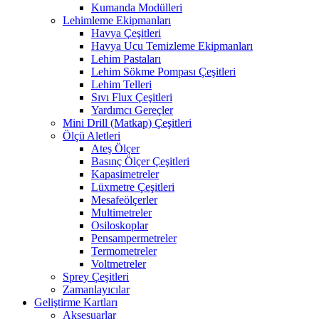
Kumanda Modülleri
Lehimleme Ekipmanları
Havya Çeşitleri
Havya Ucu Temizleme Ekipmanları
Lehim Pastaları
Lehim Sökme Pompası Çeşitleri
Lehim Telleri
Sıvı Flux Çeşitleri
Yardımcı Gereçler
Mini Drill (Matkap) Çeşitleri
Ölçü Aletleri
Ateş Ölçer
Basınç Ölçer Çeşitleri
Kapasimetreler
Lüxmetre Çeşitleri
Mesafeölçerler
Multimetreler
Osiloskoplar
Pensampermetreler
Termometreler
Voltmetreler
Sprey Çeşitleri
Zamanlayıcılar
Geliştirme Kartları
Aksesuarlar