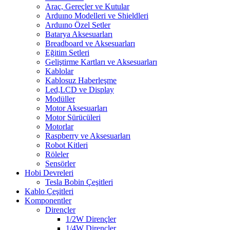
Araç, Gereçler ve Kutular
Arduıno Modelleri ve Shieldleri
Arduıno Özel Setler
Batarya Aksesuarları
Breadboard ve Aksesuarları
Eğitim Setleri
Geliştirme Kartları ve Aksesuarları
Kablolar
Kablosuz Haberleşme
Led,LCD ve Display
Modüller
Motor Aksesuarları
Motor Sürücüleri
Motorlar
Raspberry ve Aksesuarları
Robot Kitleri
Röleler
Sensörler
Hobi Devreleri
Tesla Bobin Çeşitleri
Kablo Çeşitleri
Komponentler
Dirençler
1/2W Dirençler
1/4W Dirençler