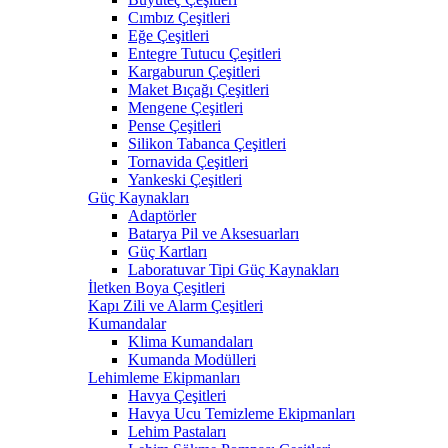
Cımbız Çeşitleri
Eğe Çeşitleri
Entegre Tutucu Çeşitleri
Kargaburun Çeşitleri
Maket Bıçağı Çeşitleri
Mengene Çeşitleri
Pense Çeşitleri
Silikon Tabanca Çeşitleri
Tornavida Çeşitleri
Yankeski Çeşitleri
Güç Kaynakları
Adaptörler
Batarya Pil ve Aksesuarları
Güç Kartları
Laboratuvar Tipi Güç Kaynakları
İletken Boya Çeşitleri
Kapı Zili ve Alarm Çeşitleri
Kumandalar
Klima Kumandaları
Kumanda Modülleri
Lehimleme Ekipmanları
Havya Çeşitleri
Havya Ucu Temizleme Ekipmanları
Lehim Pastaları