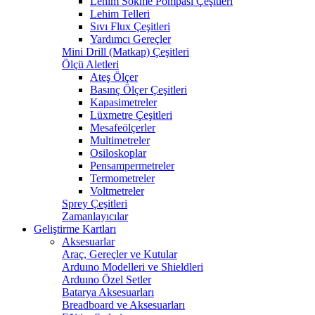
Lehim Sökme Pompası Çeşitleri
Lehim Telleri
Sıvı Flux Çeşitleri
Yardımcı Gereçler
Mini Drill (Matkap) Çeşitleri
Ölçü Aletleri
Ateş Ölçer
Basınç Ölçer Çeşitleri
Kapasimetreler
Lüxmetre Çeşitleri
Mesafeölçerler
Multimetreler
Osiloskoplar
Pensampermetreler
Termometreler
Voltmetreler
Sprey Çeşitleri
Zamanlayıcılar
Geliştirme Kartları
Aksesuarlar
Araç, Gereçler ve Kutular
Arduıno Modelleri ve Shieldleri
Arduıno Özel Setler
Batarya Aksesuarları
Breadboard ve Aksesuarları