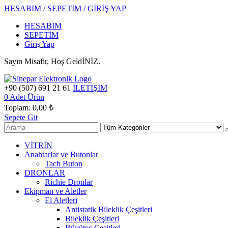
HESABIM / SEPETİM / GİRİŞ YAP
HESABIM
SEPETİM
Giriş Yap
Sayın Misafir, Hoş GeldİNİZ.
+90 (507) 691 21 61
İLETİŞİM
0
Adet Ürün
Toplam:
0,00 ₺
Sepete Git
VİTRİN
Anahtarlar ve Butonlar
Tach Buton
DRONLAR
Richie Dronlar
Ekipman ve Aletler
El Aletleri
Antistatik Bileklik Çeşitleri
Bileklik Çeşitleri
Büyüteç Çeşitleri