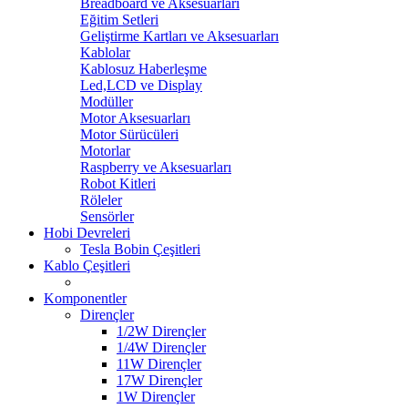
Breadboard ve Aksesuarları
Eğitim Setleri
Geliştirme Kartları ve Aksesuarları
Kablolar
Kablosuz Haberleşme
Led,LCD ve Display
Modüller
Motor Aksesuarları
Motor Sürücüleri
Motorlar
Raspberry ve Aksesuarları
Robot Kitleri
Röleler
Sensörler
Hobi Devreleri
Tesla Bobin Çeşitleri
Kablo Çeşitleri
Komponentler
Dirençler
1/2W Dirençler
1/4W Dirençler
11W Dirençler
17W Dirençler
1W Dirençler