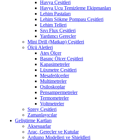
Havya Çeşitleri
Havya Ucu Temizleme Ekipmanları
Lehim Pastaları
Lehim Sökme Pompası Çeşitleri
Lehim Telleri
Sıvı Flux Çeşitleri
Yardımcı Gereçler
Mini Drill (Matkap) Çeşitleri
Ölçü Aletleri
Ateş Ölçer
Basınç Ölçer Çeşitleri
Kapasimetreler
Lüxmetre Çeşitleri
Mesafeölçerler
Multimetreler
Osiloskoplar
Pensampermetreler
Termometreler
Voltmetreler
Sprey Çeşitleri
Zamanlayıcılar
Geliştirme Kartları
Aksesuarlar
Araç, Gereçler ve Kutular
Arduıno Modelleri ve Shieldleri