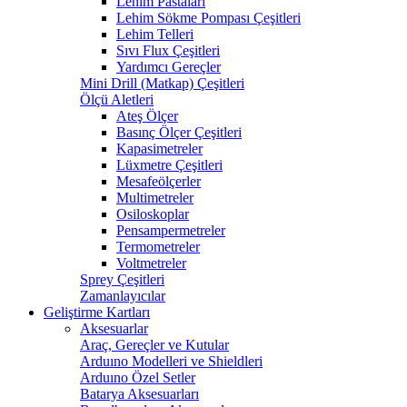
Lehim Pastaları
Lehim Sökme Pompası Çeşitleri
Lehim Telleri
Sıvı Flux Çeşitleri
Yardımcı Gereçler
Mini Drill (Matkap) Çeşitleri
Ölçü Aletleri
Ateş Ölçer
Basınç Ölçer Çeşitleri
Kapasimetreler
Lüxmetre Çeşitleri
Mesafeölçerler
Multimetreler
Osiloskoplar
Pensampermetreler
Termometreler
Voltmetreler
Sprey Çeşitleri
Zamanlayıcılar
Geliştirme Kartları
Aksesuarlar
Araç, Gereçler ve Kutular
Arduıno Modelleri ve Shieldleri
Arduıno Özel Setler
Batarya Aksesuarları