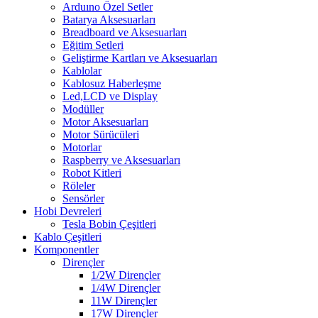
Arduıno Özel Setler
Batarya Aksesuarları
Breadboard ve Aksesuarları
Eğitim Setleri
Geliştirme Kartları ve Aksesuarları
Kablolar
Kablosuz Haberleşme
Led,LCD ve Display
Modüller
Motor Aksesuarları
Motor Sürücüleri
Motorlar
Raspberry ve Aksesuarları
Robot Kitleri
Röleler
Sensörler
Hobi Devreleri
Tesla Bobin Çeşitleri
Kablo Çeşitleri
Komponentler
Dirençler
1/2W Dirençler
1/4W Dirençler
11W Dirençler
17W Dirençler