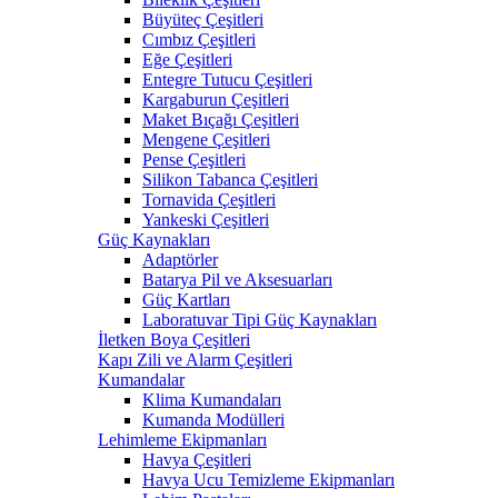
Büyüteç Çeşitleri
Cımbız Çeşitleri
Eğe Çeşitleri
Entegre Tutucu Çeşitleri
Kargaburun Çeşitleri
Maket Bıçağı Çeşitleri
Mengene Çeşitleri
Pense Çeşitleri
Silikon Tabanca Çeşitleri
Tornavida Çeşitleri
Yankeski Çeşitleri
Güç Kaynakları
Adaptörler
Batarya Pil ve Aksesuarları
Güç Kartları
Laboratuvar Tipi Güç Kaynakları
İletken Boya Çeşitleri
Kapı Zili ve Alarm Çeşitleri
Kumandalar
Klima Kumandaları
Kumanda Modülleri
Lehimleme Ekipmanları
Havya Çeşitleri
Havya Ucu Temizleme Ekipmanları