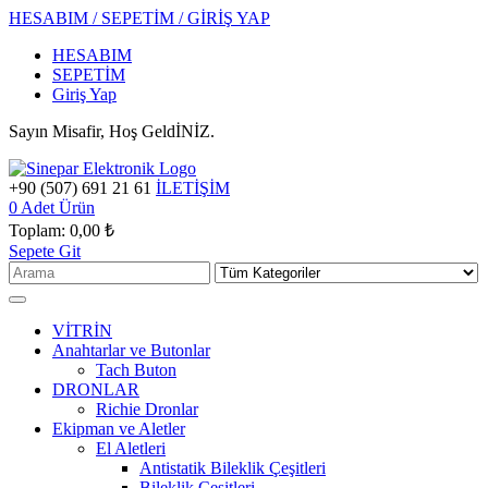
HESABIM / SEPETİM / GİRİŞ YAP
HESABIM
SEPETİM
Giriş Yap
Sayın Misafir, Hoş GeldİNİZ.
+90 (507) 691 21 61
İLETİŞİM
0
Adet Ürün
Toplam:
0,00 ₺
Sepete Git
VİTRİN
Anahtarlar ve Butonlar
Tach Buton
DRONLAR
Richie Dronlar
Ekipman ve Aletler
El Aletleri
Antistatik Bileklik Çeşitleri
Bileklik Çeşitleri