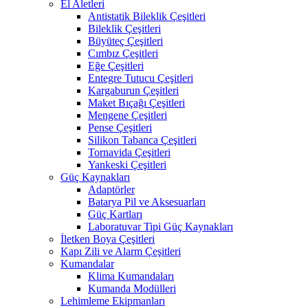
El Aletleri
Antistatik Bileklik Çeşitleri
Bileklik Çeşitleri
Büyüteç Çeşitleri
Cımbız Çeşitleri
Eğe Çeşitleri
Entegre Tutucu Çeşitleri
Kargaburun Çeşitleri
Maket Bıçağı Çeşitleri
Mengene Çeşitleri
Pense Çeşitleri
Silikon Tabanca Çeşitleri
Tornavida Çeşitleri
Yankeski Çeşitleri
Güç Kaynakları
Adaptörler
Batarya Pil ve Aksesuarları
Güç Kartları
Laboratuvar Tipi Güç Kaynakları
İletken Boya Çeşitleri
Kapı Zili ve Alarm Çeşitleri
Kumandalar
Klima Kumandaları
Kumanda Modülleri
Lehimleme Ekipmanları