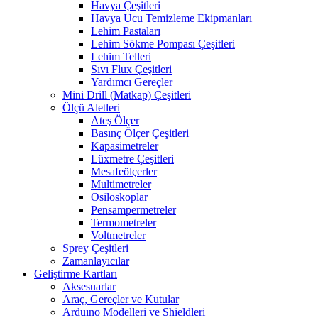
Havya Çeşitleri
Havya Ucu Temizleme Ekipmanları
Lehim Pastaları
Lehim Sökme Pompası Çeşitleri
Lehim Telleri
Sıvı Flux Çeşitleri
Yardımcı Gereçler
Mini Drill (Matkap) Çeşitleri
Ölçü Aletleri
Ateş Ölçer
Basınç Ölçer Çeşitleri
Kapasimetreler
Lüxmetre Çeşitleri
Mesafeölçerler
Multimetreler
Osiloskoplar
Pensampermetreler
Termometreler
Voltmetreler
Sprey Çeşitleri
Zamanlayıcılar
Geliştirme Kartları
Aksesuarlar
Araç, Gereçler ve Kutular
Arduıno Modelleri ve Shieldleri