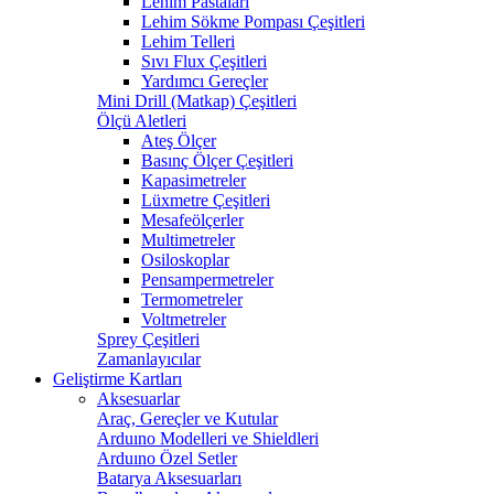
Lehim Pastaları
Lehim Sökme Pompası Çeşitleri
Lehim Telleri
Sıvı Flux Çeşitleri
Yardımcı Gereçler
Mini Drill (Matkap) Çeşitleri
Ölçü Aletleri
Ateş Ölçer
Basınç Ölçer Çeşitleri
Kapasimetreler
Lüxmetre Çeşitleri
Mesafeölçerler
Multimetreler
Osiloskoplar
Pensampermetreler
Termometreler
Voltmetreler
Sprey Çeşitleri
Zamanlayıcılar
Geliştirme Kartları
Aksesuarlar
Araç, Gereçler ve Kutular
Arduıno Modelleri ve Shieldleri
Arduıno Özel Setler
Batarya Aksesuarları