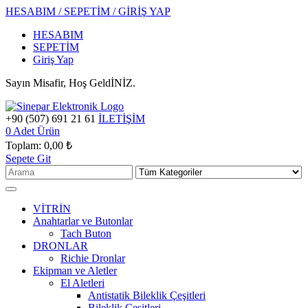
HESABIM / SEPETİM / GİRİŞ YAP
HESABIM
SEPETİM
Giriş Yap
Sayın Misafir, Hoş GeldİNİZ.
+90 (507) 691 21 61
İLETİŞİM
0
Adet Ürün
Toplam:
0,00 ₺
Sepete Git
VİTRİN
Anahtarlar ve Butonlar
Tach Buton
DRONLAR
Richie Dronlar
Ekipman ve Aletler
El Aletleri
Antistatik Bileklik Çeşitleri
Bileklik Çeşitleri