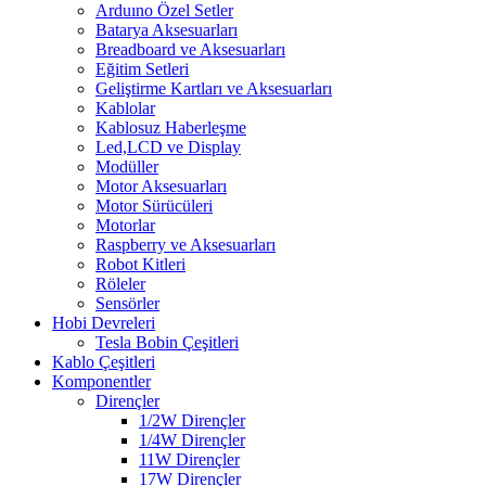
Arduıno Özel Setler
Batarya Aksesuarları
Breadboard ve Aksesuarları
Eğitim Setleri
Geliştirme Kartları ve Aksesuarları
Kablolar
Kablosuz Haberleşme
Led,LCD ve Display
Modüller
Motor Aksesuarları
Motor Sürücüleri
Motorlar
Raspberry ve Aksesuarları
Robot Kitleri
Röleler
Sensörler
Hobi Devreleri
Tesla Bobin Çeşitleri
Kablo Çeşitleri
Komponentler
Dirençler
1/2W Dirençler
1/4W Dirençler
11W Dirençler
17W Dirençler