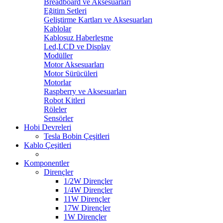
Breadboard ve Aksesuarları
Eğitim Setleri
Geliştirme Kartları ve Aksesuarları
Kablolar
Kablosuz Haberleşme
Led,LCD ve Display
Modüller
Motor Aksesuarları
Motor Sürücüleri
Motorlar
Raspberry ve Aksesuarları
Robot Kitleri
Röleler
Sensörler
Hobi Devreleri
Tesla Bobin Çeşitleri
Kablo Çeşitleri
Komponentler
Dirençler
1/2W Dirençler
1/4W Dirençler
11W Dirençler
17W Dirençler
1W Dirençler