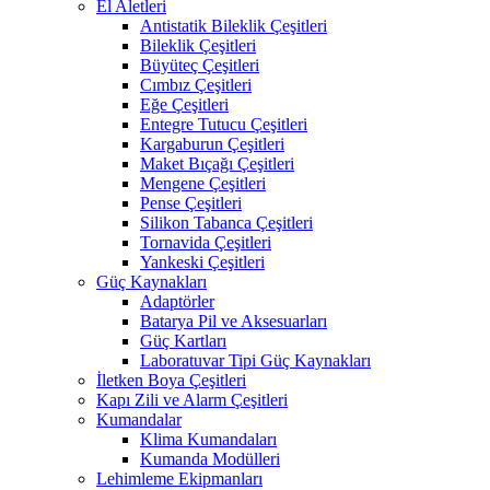
El Aletleri
Antistatik Bileklik Çeşitleri
Bileklik Çeşitleri
Büyüteç Çeşitleri
Cımbız Çeşitleri
Eğe Çeşitleri
Entegre Tutucu Çeşitleri
Kargaburun Çeşitleri
Maket Bıçağı Çeşitleri
Mengene Çeşitleri
Pense Çeşitleri
Silikon Tabanca Çeşitleri
Tornavida Çeşitleri
Yankeski Çeşitleri
Güç Kaynakları
Adaptörler
Batarya Pil ve Aksesuarları
Güç Kartları
Laboratuvar Tipi Güç Kaynakları
İletken Boya Çeşitleri
Kapı Zili ve Alarm Çeşitleri
Kumandalar
Klima Kumandaları
Kumanda Modülleri
Lehimleme Ekipmanları