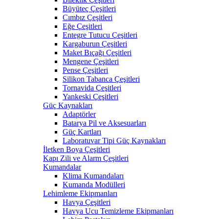
Büyüteç Çeşitleri
Cımbız Çeşitleri
Eğe Çeşitleri
Entegre Tutucu Çeşitleri
Kargaburun Çeşitleri
Maket Bıçağı Çeşitleri
Mengene Çeşitleri
Pense Çeşitleri
Silikon Tabanca Çeşitleri
Tornavida Çeşitleri
Yankeski Çeşitleri
Güç Kaynakları
Adaptörler
Batarya Pil ve Aksesuarları
Güç Kartları
Laboratuvar Tipi Güç Kaynakları
İletken Boya Çeşitleri
Kapı Zili ve Alarm Çeşitleri
Kumandalar
Klima Kumandaları
Kumanda Modülleri
Lehimleme Ekipmanları
Havya Çeşitleri
Havya Ucu Temizleme Ekipmanları