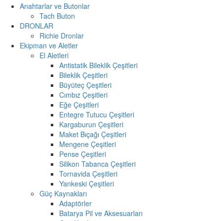
Anahtarlar ve Butonlar
Tach Buton
DRONLAR
Richie Dronlar
Ekipman ve Aletler
El Aletleri
Antistatik Bileklik Çeşitleri
Bileklik Çeşitleri
Büyüteç Çeşitleri
Cımbız Çeşitleri
Eğe Çeşitleri
Entegre Tutucu Çeşitleri
Kargaburun Çeşitleri
Maket Bıçağı Çeşitleri
Mengene Çeşitleri
Pense Çeşitleri
Silikon Tabanca Çeşitleri
Tornavida Çeşitleri
Yankeski Çeşitleri
Güç Kaynakları
Adaptörler
Batarya Pil ve Aksesuarları