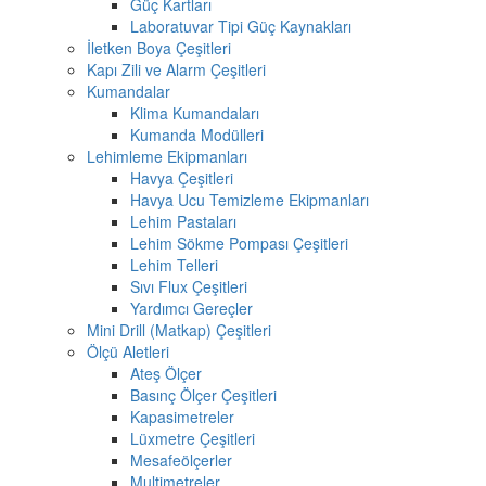
Güç Kartları
Laboratuvar Tipi Güç Kaynakları
İletken Boya Çeşitleri
Kapı Zili ve Alarm Çeşitleri
Kumandalar
Klima Kumandaları
Kumanda Modülleri
Lehimleme Ekipmanları
Havya Çeşitleri
Havya Ucu Temizleme Ekipmanları
Lehim Pastaları
Lehim Sökme Pompası Çeşitleri
Lehim Telleri
Sıvı Flux Çeşitleri
Yardımcı Gereçler
Mini Drill (Matkap) Çeşitleri
Ölçü Aletleri
Ateş Ölçer
Basınç Ölçer Çeşitleri
Kapasimetreler
Lüxmetre Çeşitleri
Mesafeölçerler
Multimetreler