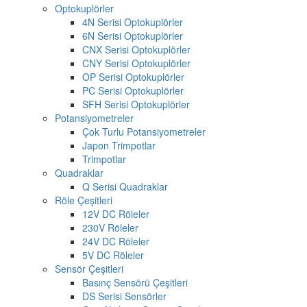
Optokuplörler
4N Serisi Optokuplörler
6N Serisi Optokuplörler
CNX Serisi Optokuplörler
CNY Serisi Optokuplörler
OP Serisi Optokuplörler
PC Serisi Optokuplörler
SFH Serisi Optokuplörler
Potansiyometreler
Çok Turlu Potansiyometreler
Japon Trimpotlar
Trimpotlar
Quadraklar
Q Serisi Quadraklar
Röle Çeşitleri
12V DC Röleler
230V Röleler
24V DC Röleler
5V DC Röleler
Sensör Çeşitleri
Basınç Sensörü Çeşitleri
DS Serisi Sensörler