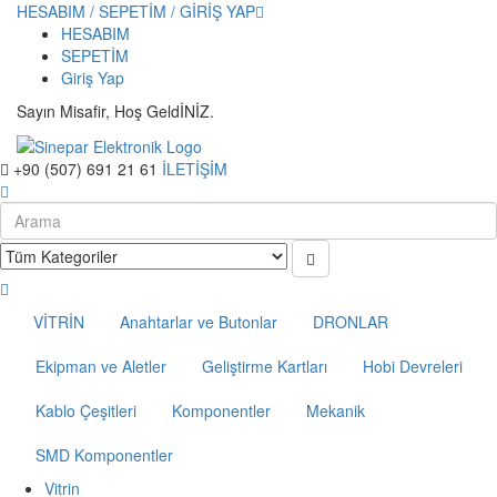
HESABIM / SEPETİM / GİRİŞ YAP
HESABIM
SEPETİM
Giriş Yap
Sayın Misafir, Hoş GeldİNİZ.
+90 (507) 691 21 61
İLETİŞİM
VİTRİN
Anahtarlar ve Butonlar
DRONLAR
Ekipman ve Aletler
Geliştirme Kartları
Hobi Devreleri
Kablo Çeşitleri
Komponentler
Mekanik
SMD Komponentler
Vitrin