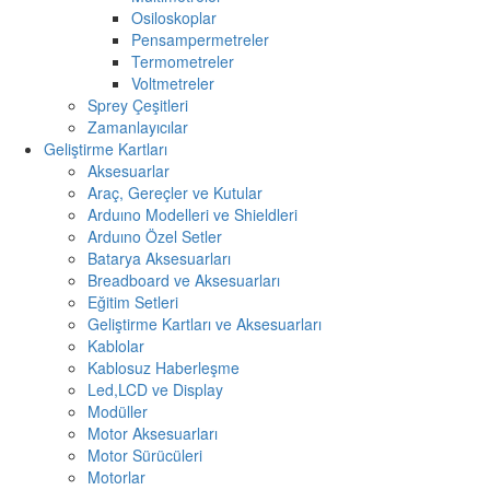
Osiloskoplar
Pensampermetreler
Termometreler
Voltmetreler
Sprey Çeşitleri
Zamanlayıcılar
Geliştirme Kartları
Aksesuarlar
Araç, Gereçler ve Kutular
Arduıno Modelleri ve Shieldleri
Arduıno Özel Setler
Batarya Aksesuarları
Breadboard ve Aksesuarları
Eğitim Setleri
Geliştirme Kartları ve Aksesuarları
Kablolar
Kablosuz Haberleşme
Led,LCD ve Display
Modüller
Motor Aksesuarları
Motor Sürücüleri
Motorlar