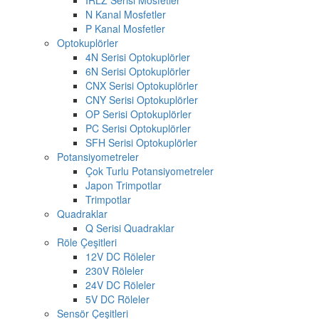
N Kanal Mosfetler
P Kanal Mosfetler
Optokuplörler
4N Serisi Optokuplörler
6N Serisi Optokuplörler
CNX Serisi Optokuplörler
CNY Serisi Optokuplörler
OP Serisi Optokuplörler
PC Serisi Optokuplörler
SFH Serisi Optokuplörler
Potansiyometreler
Çok Turlu Potansiyometreler
Japon Trimpotlar
Trimpotlar
Quadraklar
Q Serisi Quadraklar
Röle Çeşitleri
12V DC Röleler
230V Röleler
24V DC Röleler
5V DC Röleler
Sensör Çeşitleri