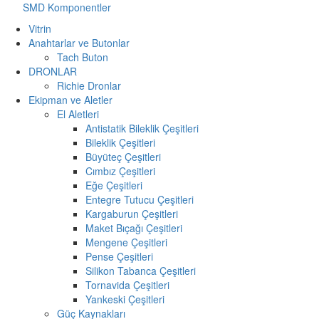
SMD Komponentler
Vitrin
Anahtarlar ve Butonlar
Tach Buton
DRONLAR
Richie Dronlar
Ekipman ve Aletler
El Aletleri
Antistatik Bileklik Çeşitleri
Bileklik Çeşitleri
Büyüteç Çeşitleri
Cımbız Çeşitleri
Eğe Çeşitleri
Entegre Tutucu Çeşitleri
Kargaburun Çeşitleri
Maket Bıçağı Çeşitleri
Mengene Çeşitleri
Pense Çeşitleri
Silikon Tabanca Çeşitleri
Tornavida Çeşitleri
Yankeski Çeşitleri
Güç Kaynakları