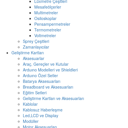
Lüxmetre Çeşitleri
Mesafeölçerler
Multimetreler
Osiloskoplar
Pensampermetreler
Termometreler
Voltmetreler
Sprey Çeşitleri
Zamanlayıcılar
Geliştirme Kartları
Aksesuarlar
Araç, Gereçler ve Kutular
Arduıno Modelleri ve Shieldleri
Arduıno Özel Setler
Batarya Aksesuarları
Breadboard ve Aksesuarları
Eğitim Setleri
Geliştirme Kartları ve Aksesuarları
Kablolar
Kablosuz Haberleşme
Led,LCD ve Display
Modüller
Motor Aksesuarları