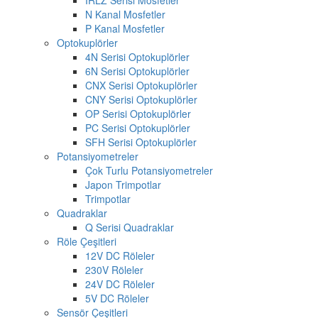
N Kanal Mosfetler
P Kanal Mosfetler
Optokuplörler
4N Serisi Optokuplörler
6N Serisi Optokuplörler
CNX Serisi Optokuplörler
CNY Serisi Optokuplörler
OP Serisi Optokuplörler
PC Serisi Optokuplörler
SFH Serisi Optokuplörler
Potansiyometreler
Çok Turlu Potansiyometreler
Japon Trimpotlar
Trimpotlar
Quadraklar
Q Serisi Quadraklar
Röle Çeşitleri
12V DC Röleler
230V Röleler
24V DC Röleler
5V DC Röleler
Sensör Çeşitleri