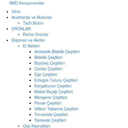
SMD Komponentler
Vitrin
Anahtarlar ve Butonlar
Tach Buton
DRONLAR
Richie Dronlar
Ekipman ve Aletler
El Aletleri
Antistatik Bileklik Çeşitleri
Bileklik Çeşitleri
Büyüteç Çeşitleri
Cımbız Çeşitleri
Eğe Çeşitleri
Entegre Tutucu Çeşitleri
Kargaburun Çeşitleri
Maket Bıçağı Çeşitleri
Mengene Çeşitleri
Pense Çeşitleri
Silikon Tabanca Çeşitleri
Tornavida Çeşitleri
Yankeski Çeşitleri
Güç Kaynakları