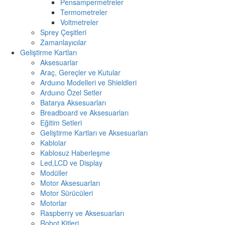
Pensampermetreler
Termometreler
Voltmetreler
Sprey Çeşitleri
Zamanlayıcılar
Geliştirme Kartları
Aksesuarlar
Araç, Gereçler ve Kutular
Arduıno Modelleri ve Shieldleri
Arduıno Özel Setler
Batarya Aksesuarları
Breadboard ve Aksesuarları
Eğitim Setleri
Geliştirme Kartları ve Aksesuarları
Kablolar
Kablosuz Haberleşme
Led,LCD ve Display
Modüller
Motor Aksesuarları
Motor Sürücüleri
Motorlar
Raspberry ve Aksesuarları
Robot Kitleri