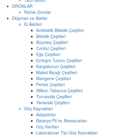
DRONLAR
Richie Dronlar
Ekipman ve Aletler
El Aletleri
Antistatik Bileklik Çeşitleri
Bileklik Çeşitleri
Büyüteç Çeşitleri
Cımbız Çeşitleri
Eğe Çeşitleri
Entegre Tutucu Çeşitleri
Kargaburun Çeşitleri
Maket Bıçağı Çeşitleri
Mengene Çeşitleri
Pense Çeşitleri
Silikon Tabanca Çeşitleri
Tornavida Çeşitleri
Yankeski Çeşitleri
Güç Kaynakları
Adaptörler
Batarya Pil ve Aksesuarları
Güç Kartları
Laboratuvar Tipi Güç Kaynakları