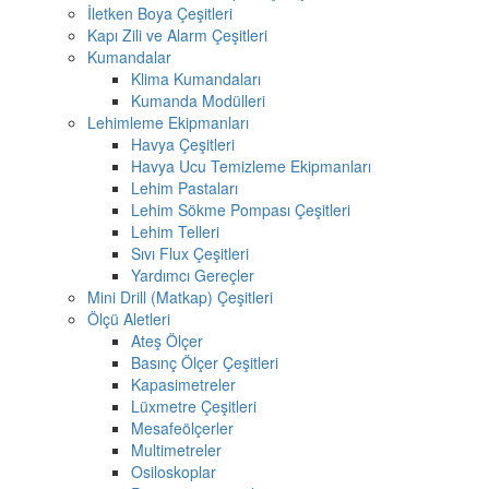
İletken Boya Çeşitleri
Kapı Zili ve Alarm Çeşitleri
Kumandalar
Klima Kumandaları
Kumanda Modülleri
Lehimleme Ekipmanları
Havya Çeşitleri
Havya Ucu Temizleme Ekipmanları
Lehim Pastaları
Lehim Sökme Pompası Çeşitleri
Lehim Telleri
Sıvı Flux Çeşitleri
Yardımcı Gereçler
Mini Drill (Matkap) Çeşitleri
Ölçü Aletleri
Ateş Ölçer
Basınç Ölçer Çeşitleri
Kapasimetreler
Lüxmetre Çeşitleri
Mesafeölçerler
Multimetreler
Osiloskoplar