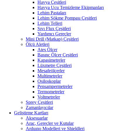
Havya Çeşitleri
Havya Ucu Temizleme Ekipmanları
Lehim Pastaları
Lehim Sökme Pompası Çeşitleri
Lehim Telleri
Sıvı Flux Çeşitleri
Yardımcı Gereçler
Mini Drill (Matkap) Çeşitleri
Ölçü Aletleri
Ateş Ölçer
Basınç Ölçer Çeşitleri
Kapasimetreler
Lüxmetre Çeşitleri
Mesafeölçerler
Multimetreler
Osiloskoplar
Pensampermetreler
Termometreler
Voltmetreler
Sprey Çeşitleri
Zamanlayıcılar
Geliştirme Kartları
Aksesuarlar
Araç, Gereçler ve Kutular
Arduıno Modelleri ve Shieldleri