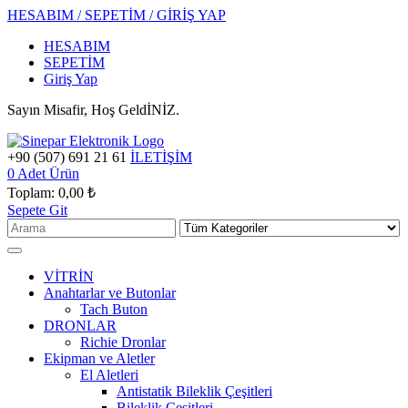
HESABIM / SEPETİM / GİRİŞ YAP
HESABIM
SEPETİM
Giriş Yap
Sayın Misafir, Hoş GeldİNİZ.
+90 (507) 691 21 61
İLETİŞİM
0
Adet Ürün
Toplam:
0,00 ₺
Sepete Git
VİTRİN
Anahtarlar ve Butonlar
Tach Buton
DRONLAR
Richie Dronlar
Ekipman ve Aletler
El Aletleri
Antistatik Bileklik Çeşitleri
Bileklik Çeşitleri