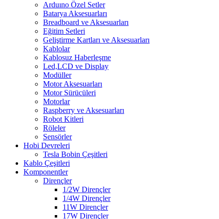
Arduıno Özel Setler
Batarya Aksesuarları
Breadboard ve Aksesuarları
Eğitim Setleri
Geliştirme Kartları ve Aksesuarları
Kablolar
Kablosuz Haberleşme
Led,LCD ve Display
Modüller
Motor Aksesuarları
Motor Sürücüleri
Motorlar
Raspberry ve Aksesuarları
Robot Kitleri
Röleler
Sensörler
Hobi Devreleri
Tesla Bobin Çeşitleri
Kablo Çeşitleri
Komponentler
Dirençler
1/2W Dirençler
1/4W Dirençler
11W Dirençler
17W Dirençler