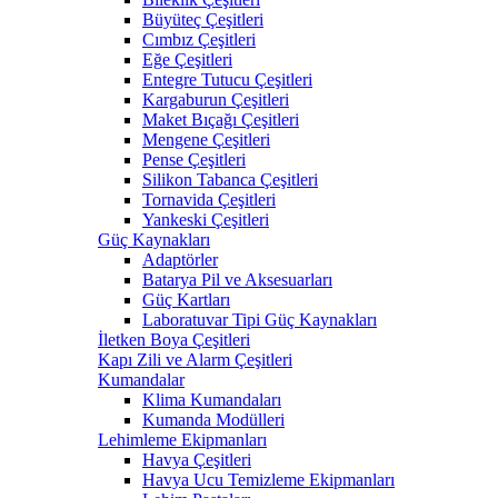
Büyüteç Çeşitleri
Cımbız Çeşitleri
Eğe Çeşitleri
Entegre Tutucu Çeşitleri
Kargaburun Çeşitleri
Maket Bıçağı Çeşitleri
Mengene Çeşitleri
Pense Çeşitleri
Silikon Tabanca Çeşitleri
Tornavida Çeşitleri
Yankeski Çeşitleri
Güç Kaynakları
Adaptörler
Batarya Pil ve Aksesuarları
Güç Kartları
Laboratuvar Tipi Güç Kaynakları
İletken Boya Çeşitleri
Kapı Zili ve Alarm Çeşitleri
Kumandalar
Klima Kumandaları
Kumanda Modülleri
Lehimleme Ekipmanları
Havya Çeşitleri
Havya Ucu Temizleme Ekipmanları