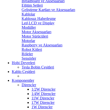
Breadboard ve Aksesuarları
Eğitim Setleri
Geliştirme Kartları ve Aksesuarları
Kablolar
Kablosuz Haberleşme
Led,LCD ve Display
Modüller
Motor Aksesuarları
Motor Sürücüleri
Motorlar
Raspberry ve Aksesuarları
Robot Kitleri
Röleler
Sensörler
Hobi Devreleri
Tesla Bobin Çeşitleri
Kablo Çeşitleri
Komponentler
Dirençler
1/2W Dirençler
1/4W Dirençler
11W Dirençler
17W Dirençler
1W Dirençler