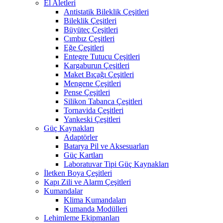
El Aletleri
Antistatik Bileklik Çeşitleri
Bileklik Çeşitleri
Büyüteç Çeşitleri
Cımbız Çeşitleri
Eğe Çeşitleri
Entegre Tutucu Çeşitleri
Kargaburun Çeşitleri
Maket Bıçağı Çeşitleri
Mengene Çeşitleri
Pense Çeşitleri
Silikon Tabanca Çeşitleri
Tornavida Çeşitleri
Yankeski Çeşitleri
Güç Kaynakları
Adaptörler
Batarya Pil ve Aksesuarları
Güç Kartları
Laboratuvar Tipi Güç Kaynakları
İletken Boya Çeşitleri
Kapı Zili ve Alarm Çeşitleri
Kumandalar
Klima Kumandaları
Kumanda Modülleri
Lehimleme Ekipmanları