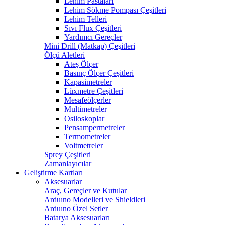
Lehim Pastaları
Lehim Sökme Pompası Çeşitleri
Lehim Telleri
Sıvı Flux Çeşitleri
Yardımcı Gereçler
Mini Drill (Matkap) Çeşitleri
Ölçü Aletleri
Ateş Ölçer
Basınç Ölçer Çeşitleri
Kapasimetreler
Lüxmetre Çeşitleri
Mesafeölçerler
Multimetreler
Osiloskoplar
Pensampermetreler
Termometreler
Voltmetreler
Sprey Çeşitleri
Zamanlayıcılar
Geliştirme Kartları
Aksesuarlar
Araç, Gereçler ve Kutular
Arduıno Modelleri ve Shieldleri
Arduıno Özel Setler
Batarya Aksesuarları