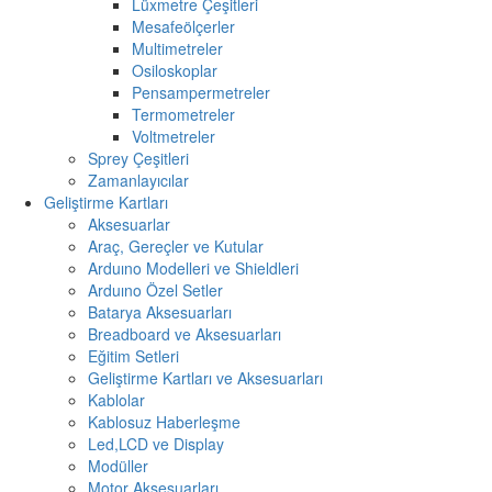
Lüxmetre Çeşitleri
Mesafeölçerler
Multimetreler
Osiloskoplar
Pensampermetreler
Termometreler
Voltmetreler
Sprey Çeşitleri
Zamanlayıcılar
Geliştirme Kartları
Aksesuarlar
Araç, Gereçler ve Kutular
Arduıno Modelleri ve Shieldleri
Arduıno Özel Setler
Batarya Aksesuarları
Breadboard ve Aksesuarları
Eğitim Setleri
Geliştirme Kartları ve Aksesuarları
Kablolar
Kablosuz Haberleşme
Led,LCD ve Display
Modüller
Motor Aksesuarları