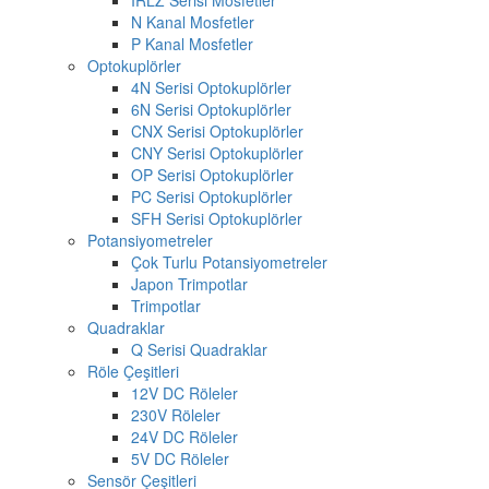
N Kanal Mosfetler
P Kanal Mosfetler
Optokuplörler
4N Serisi Optokuplörler
6N Serisi Optokuplörler
CNX Serisi Optokuplörler
CNY Serisi Optokuplörler
OP Serisi Optokuplörler
PC Serisi Optokuplörler
SFH Serisi Optokuplörler
Potansiyometreler
Çok Turlu Potansiyometreler
Japon Trimpotlar
Trimpotlar
Quadraklar
Q Serisi Quadraklar
Röle Çeşitleri
12V DC Röleler
230V Röleler
24V DC Röleler
5V DC Röleler
Sensör Çeşitleri