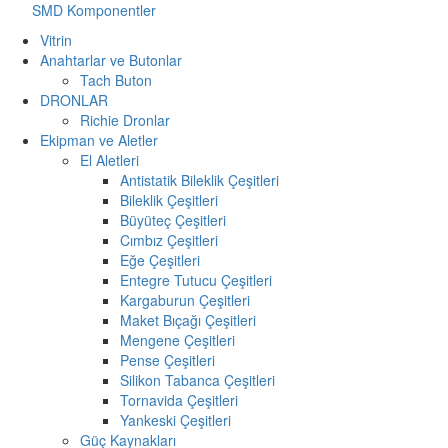
SMD Komponentler
Vitrin
Anahtarlar ve Butonlar
Tach Buton
DRONLAR
Richie Dronlar
Ekipman ve Aletler
El Aletleri
Antistatik Bileklik Çeşitleri
Bileklik Çeşitleri
Büyüteç Çeşitleri
Cımbız Çeşitleri
Eğe Çeşitleri
Entegre Tutucu Çeşitleri
Kargaburun Çeşitleri
Maket Bıçağı Çeşitleri
Mengene Çeşitleri
Pense Çeşitleri
Silikon Tabanca Çeşitleri
Tornavida Çeşitleri
Yankeski Çeşitleri
Güç Kaynakları