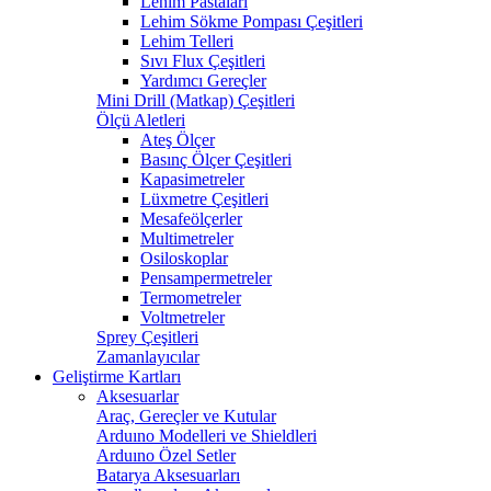
Lehim Pastaları
Lehim Sökme Pompası Çeşitleri
Lehim Telleri
Sıvı Flux Çeşitleri
Yardımcı Gereçler
Mini Drill (Matkap) Çeşitleri
Ölçü Aletleri
Ateş Ölçer
Basınç Ölçer Çeşitleri
Kapasimetreler
Lüxmetre Çeşitleri
Mesafeölçerler
Multimetreler
Osiloskoplar
Pensampermetreler
Termometreler
Voltmetreler
Sprey Çeşitleri
Zamanlayıcılar
Geliştirme Kartları
Aksesuarlar
Araç, Gereçler ve Kutular
Arduıno Modelleri ve Shieldleri
Arduıno Özel Setler
Batarya Aksesuarları