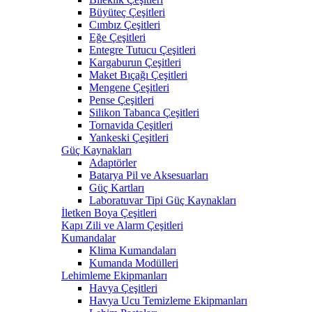
Büyüteç Çeşitleri
Cımbız Çeşitleri
Eğe Çeşitleri
Entegre Tutucu Çeşitleri
Kargaburun Çeşitleri
Maket Bıçağı Çeşitleri
Mengene Çeşitleri
Pense Çeşitleri
Silikon Tabanca Çeşitleri
Tornavida Çeşitleri
Yankeski Çeşitleri
Güç Kaynakları
Adaptörler
Batarya Pil ve Aksesuarları
Güç Kartları
Laboratuvar Tipi Güç Kaynakları
İletken Boya Çeşitleri
Kapı Zili ve Alarm Çeşitleri
Kumandalar
Klima Kumandaları
Kumanda Modülleri
Lehimleme Ekipmanları
Havya Çeşitleri
Havya Ucu Temizleme Ekipmanları