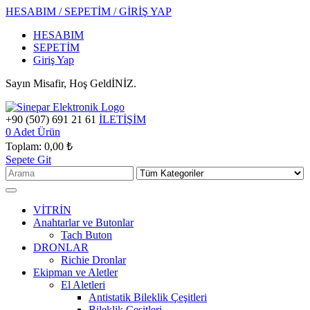
HESABIM / SEPETİM / GİRİŞ YAP
HESABIM
SEPETİM
Giriş Yap
Sayın Misafir, Hoş GeldİNİZ.
+90 (507) 691 21 61
İLETİŞİM
0
Adet Ürün
Toplam:
0,00 ₺
Sepete Git
VİTRİN
Anahtarlar ve Butonlar
Tach Buton
DRONLAR
Richie Dronlar
Ekipman ve Aletler
El Aletleri
Antistatik Bileklik Çeşitleri
Bileklik Çeşitleri