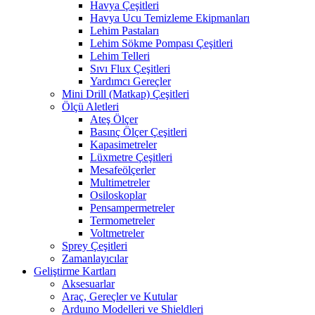
Havya Çeşitleri
Havya Ucu Temizleme Ekipmanları
Lehim Pastaları
Lehim Sökme Pompası Çeşitleri
Lehim Telleri
Sıvı Flux Çeşitleri
Yardımcı Gereçler
Mini Drill (Matkap) Çeşitleri
Ölçü Aletleri
Ateş Ölçer
Basınç Ölçer Çeşitleri
Kapasimetreler
Lüxmetre Çeşitleri
Mesafeölçerler
Multimetreler
Osiloskoplar
Pensampermetreler
Termometreler
Voltmetreler
Sprey Çeşitleri
Zamanlayıcılar
Geliştirme Kartları
Aksesuarlar
Araç, Gereçler ve Kutular
Arduıno Modelleri ve Shieldleri