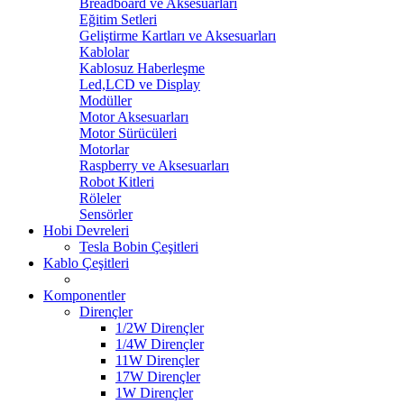
Breadboard ve Aksesuarları
Eğitim Setleri
Geliştirme Kartları ve Aksesuarları
Kablolar
Kablosuz Haberleşme
Led,LCD ve Display
Modüller
Motor Aksesuarları
Motor Sürücüleri
Motorlar
Raspberry ve Aksesuarları
Robot Kitleri
Röleler
Sensörler
Hobi Devreleri
Tesla Bobin Çeşitleri
Kablo Çeşitleri
Komponentler
Dirençler
1/2W Dirençler
1/4W Dirençler
11W Dirençler
17W Dirençler
1W Dirençler