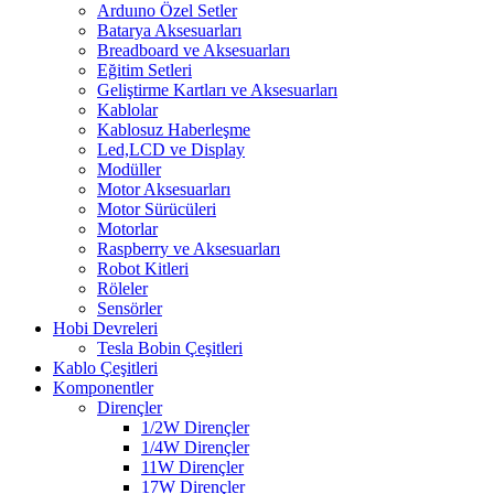
Arduıno Özel Setler
Batarya Aksesuarları
Breadboard ve Aksesuarları
Eğitim Setleri
Geliştirme Kartları ve Aksesuarları
Kablolar
Kablosuz Haberleşme
Led,LCD ve Display
Modüller
Motor Aksesuarları
Motor Sürücüleri
Motorlar
Raspberry ve Aksesuarları
Robot Kitleri
Röleler
Sensörler
Hobi Devreleri
Tesla Bobin Çeşitleri
Kablo Çeşitleri
Komponentler
Dirençler
1/2W Dirençler
1/4W Dirençler
11W Dirençler
17W Dirençler