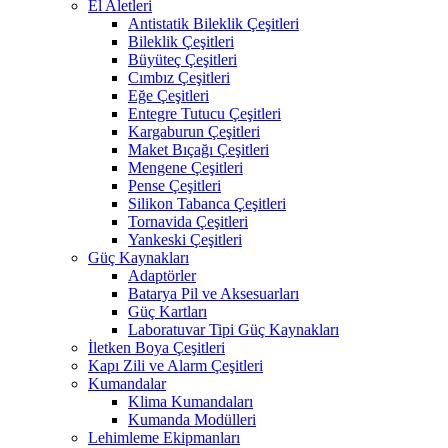
El Aletleri
Antistatik Bileklik Çeşitleri
Bileklik Çeşitleri
Büyüteç Çeşitleri
Cımbız Çeşitleri
Eğe Çeşitleri
Entegre Tutucu Çeşitleri
Kargaburun Çeşitleri
Maket Bıçağı Çeşitleri
Mengene Çeşitleri
Pense Çeşitleri
Silikon Tabanca Çeşitleri
Tornavida Çeşitleri
Yankeski Çeşitleri
Güç Kaynakları
Adaptörler
Batarya Pil ve Aksesuarları
Güç Kartları
Laboratuvar Tipi Güç Kaynakları
İletken Boya Çeşitleri
Kapı Zili ve Alarm Çeşitleri
Kumandalar
Klima Kumandaları
Kumanda Modülleri
Lehimleme Ekipmanları