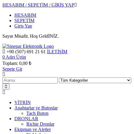
HESABIM / SEPETİM / GİRİŞ YAP
HESABIM
SEPETİM
Giriş Yap
Sayın Misafir, Hoş GeldİNİZ.
+90 (507) 691 21 61
İLETİŞİM
0
Adet Ürün
Toplam:
0,00 ₺
Sepete Git
VİTRİN
Anahtarlar ve Butonlar
Tach Buton
DRONLAR
Richie Dronlar
Ekipman ve Aletler