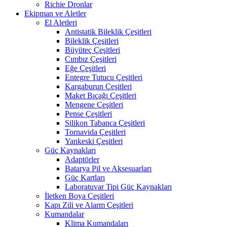
Richie Dronlar
Ekipman ve Aletler
El Aletleri
Antistatik Bileklik Çeşitleri
Bileklik Çeşitleri
Büyüteç Çeşitleri
Cımbız Çeşitleri
Eğe Çeşitleri
Entegre Tutucu Çeşitleri
Kargaburun Çeşitleri
Maket Bıçağı Çeşitleri
Mengene Çeşitleri
Pense Çeşitleri
Silikon Tabanca Çeşitleri
Tornavida Çeşitleri
Yankeski Çeşitleri
Güç Kaynakları
Adaptörler
Batarya Pil ve Aksesuarları
Güç Kartları
Laboratuvar Tipi Güç Kaynakları
İletken Boya Çeşitleri
Kapı Zili ve Alarm Çeşitleri
Kumandalar
Klima Kumandaları