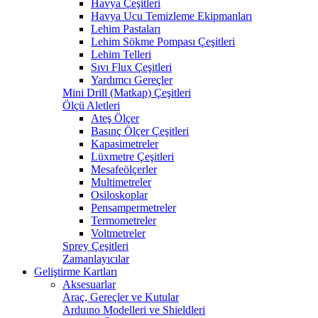
Havya Çeşitleri
Havya Ucu Temizleme Ekipmanları
Lehim Pastaları
Lehim Sökme Pompası Çeşitleri
Lehim Telleri
Sıvı Flux Çeşitleri
Yardımcı Gereçler
Mini Drill (Matkap) Çeşitleri
Ölçü Aletleri
Ateş Ölçer
Basınç Ölçer Çeşitleri
Kapasimetreler
Lüxmetre Çeşitleri
Mesafeölçerler
Multimetreler
Osiloskoplar
Pensampermetreler
Termometreler
Voltmetreler
Sprey Çeşitleri
Zamanlayıcılar
Geliştirme Kartları
Aksesuarlar
Araç, Gereçler ve Kutular
Arduıno Modelleri ve Shieldleri