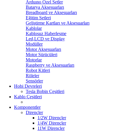
Arduıno Özel Setler
Batarya Aksesuarları
Breadboard ve Aksesuarları
Eğitim Setleri
Geliştirme Kartları ve Aksesuarları
Kablolar
Kablosuz Haberleşme
Led,LCD ve Display
Modüller
Motor Aksesuarları
Motor Sürücüleri
Motorlar
Raspberry ve Aksesuarları
Robot Kitleri
Röleler
Sensörler
Hobi Devreleri
Tesla Bobin Çeşitleri
Kablo Çeşitleri
Komponentler
Dirençler
1/2W Dirençler
1/4W Dirençler
11W Dirençler