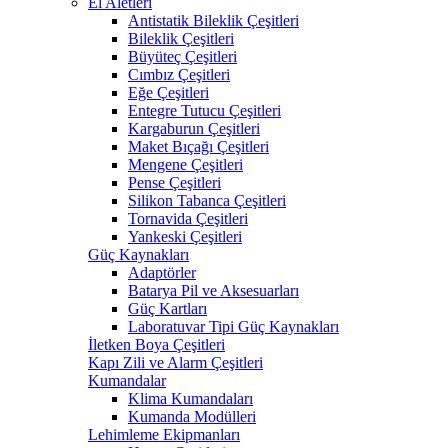
El Aletleri
Antistatik Bileklik Çeşitleri
Bileklik Çeşitleri
Büyüteç Çeşitleri
Cımbız Çeşitleri
Eğe Çeşitleri
Entegre Tutucu Çeşitleri
Kargaburun Çeşitleri
Maket Bıçağı Çeşitleri
Mengene Çeşitleri
Pense Çeşitleri
Silikon Tabanca Çeşitleri
Tornavida Çeşitleri
Yankeski Çeşitleri
Güç Kaynakları
Adaptörler
Batarya Pil ve Aksesuarları
Güç Kartları
Laboratuvar Tipi Güç Kaynakları
İletken Boya Çeşitleri
Kapı Zili ve Alarm Çeşitleri
Kumandalar
Klima Kumandaları
Kumanda Modülleri
Lehimleme Ekipmanları