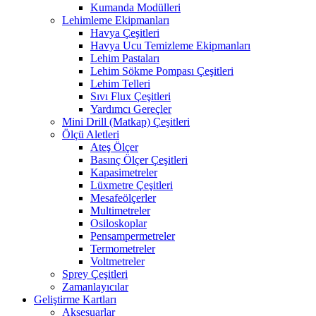
Kumanda Modülleri
Lehimleme Ekipmanları
Havya Çeşitleri
Havya Ucu Temizleme Ekipmanları
Lehim Pastaları
Lehim Sökme Pompası Çeşitleri
Lehim Telleri
Sıvı Flux Çeşitleri
Yardımcı Gereçler
Mini Drill (Matkap) Çeşitleri
Ölçü Aletleri
Ateş Ölçer
Basınç Ölçer Çeşitleri
Kapasimetreler
Lüxmetre Çeşitleri
Mesafeölçerler
Multimetreler
Osiloskoplar
Pensampermetreler
Termometreler
Voltmetreler
Sprey Çeşitleri
Zamanlayıcılar
Geliştirme Kartları
Aksesuarlar