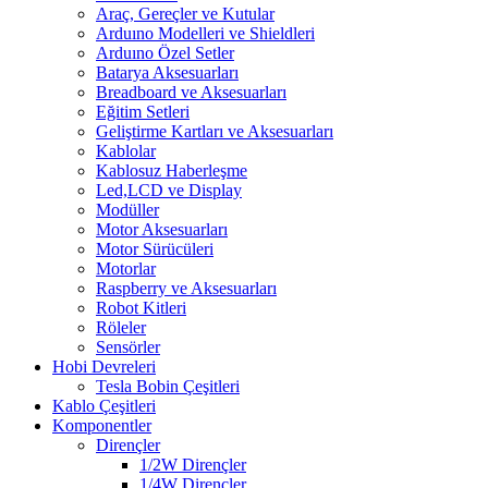
Araç, Gereçler ve Kutular
Arduıno Modelleri ve Shieldleri
Arduıno Özel Setler
Batarya Aksesuarları
Breadboard ve Aksesuarları
Eğitim Setleri
Geliştirme Kartları ve Aksesuarları
Kablolar
Kablosuz Haberleşme
Led,LCD ve Display
Modüller
Motor Aksesuarları
Motor Sürücüleri
Motorlar
Raspberry ve Aksesuarları
Robot Kitleri
Röleler
Sensörler
Hobi Devreleri
Tesla Bobin Çeşitleri
Kablo Çeşitleri
Komponentler
Dirençler
1/2W Dirençler
1/4W Dirençler