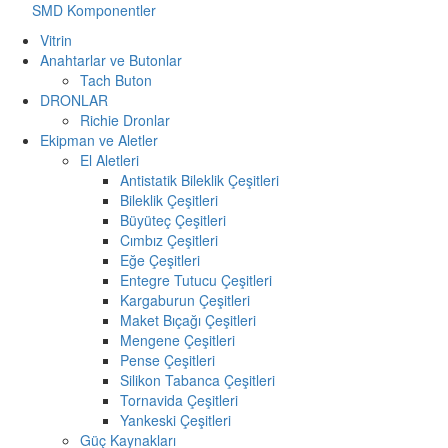
SMD Komponentler
Vitrin
Anahtarlar ve Butonlar
Tach Buton
DRONLAR
Richie Dronlar
Ekipman ve Aletler
El Aletleri
Antistatik Bileklik Çeşitleri
Bileklik Çeşitleri
Büyüteç Çeşitleri
Cımbız Çeşitleri
Eğe Çeşitleri
Entegre Tutucu Çeşitleri
Kargaburun Çeşitleri
Maket Bıçağı Çeşitleri
Mengene Çeşitleri
Pense Çeşitleri
Silikon Tabanca Çeşitleri
Tornavida Çeşitleri
Yankeski Çeşitleri
Güç Kaynakları