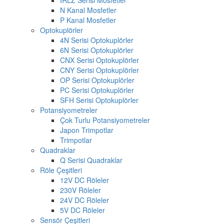
N Kanal Mosfetler
P Kanal Mosfetler
Optokuplörler
4N Serisi Optokuplörler
6N Serisi Optokuplörler
CNX Serisi Optokuplörler
CNY Serisi Optokuplörler
OP Serisi Optokuplörler
PC Serisi Optokuplörler
SFH Serisi Optokuplörler
Potansiyometreler
Çok Turlu Potansiyometreler
Japon Trimpotlar
Trimpotlar
Quadraklar
Q Serisi Quadraklar
Röle Çeşitleri
12V DC Röleler
230V Röleler
24V DC Röleler
5V DC Röleler
Sensör Çeşitleri