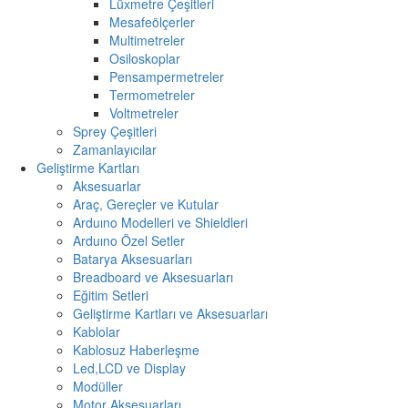
Lüxmetre Çeşitleri
Mesafeölçerler
Multimetreler
Osiloskoplar
Pensampermetreler
Termometreler
Voltmetreler
Sprey Çeşitleri
Zamanlayıcılar
Geliştirme Kartları
Aksesuarlar
Araç, Gereçler ve Kutular
Arduıno Modelleri ve Shieldleri
Arduıno Özel Setler
Batarya Aksesuarları
Breadboard ve Aksesuarları
Eğitim Setleri
Geliştirme Kartları ve Aksesuarları
Kablolar
Kablosuz Haberleşme
Led,LCD ve Display
Modüller
Motor Aksesuarları