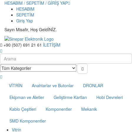
HESABIM / SEPETİM / GİRİŞ YAP
HESABIM
SEPETİM
Giriş Yap
Sayın Misafir, Hoş GeldİNİZ.
+90 (507) 691 21 61
İLETİŞİM
VİTRİN
Anahtarlar ve Butonlar
DRONLAR
Ekipman ve Aletler
Geliştirme Kartları
Hobi Devreleri
Kablo Çeşitleri
Komponentler
Mekanik
SMD Komponentler
Vitrin