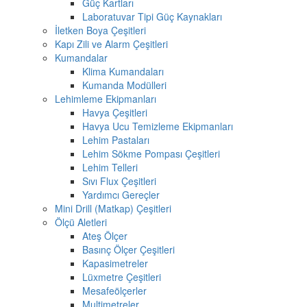
Güç Kartları
Laboratuvar Tipi Güç Kaynakları
İletken Boya Çeşitleri
Kapı Zili ve Alarm Çeşitleri
Kumandalar
Klima Kumandaları
Kumanda Modülleri
Lehimleme Ekipmanları
Havya Çeşitleri
Havya Ucu Temizleme Ekipmanları
Lehim Pastaları
Lehim Sökme Pompası Çeşitleri
Lehim Telleri
Sıvı Flux Çeşitleri
Yardımcı Gereçler
Mini Drill (Matkap) Çeşitleri
Ölçü Aletleri
Ateş Ölçer
Basınç Ölçer Çeşitleri
Kapasimetreler
Lüxmetre Çeşitleri
Mesafeölçerler
Multimetreler