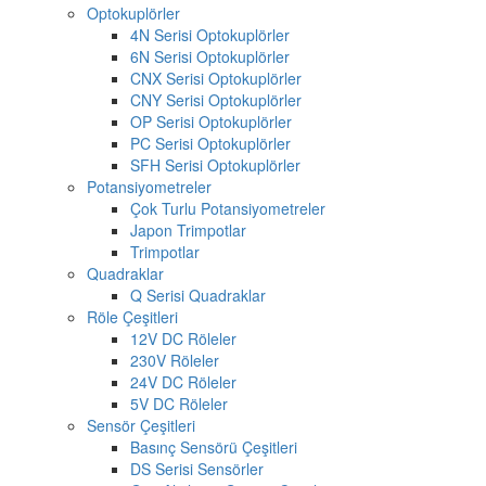
Optokuplörler
4N Serisi Optokuplörler
6N Serisi Optokuplörler
CNX Serisi Optokuplörler
CNY Serisi Optokuplörler
OP Serisi Optokuplörler
PC Serisi Optokuplörler
SFH Serisi Optokuplörler
Potansiyometreler
Çok Turlu Potansiyometreler
Japon Trimpotlar
Trimpotlar
Quadraklar
Q Serisi Quadraklar
Röle Çeşitleri
12V DC Röleler
230V Röleler
24V DC Röleler
5V DC Röleler
Sensör Çeşitleri
Basınç Sensörü Çeşitleri
DS Serisi Sensörler