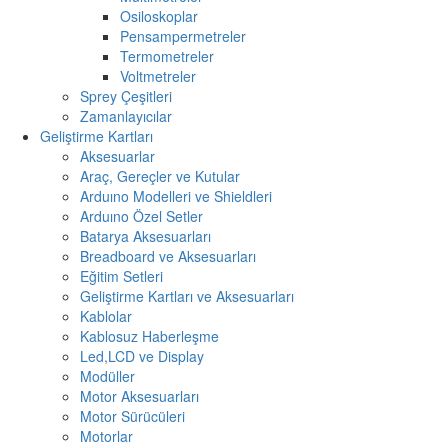
Osiloskoplar
Pensampermetreler
Termometreler
Voltmetreler
Sprey Çeşitleri
Zamanlayıcılar
Geliştirme Kartları
Aksesuarlar
Araç, Gereçler ve Kutular
Arduıno Modelleri ve Shieldleri
Arduıno Özel Setler
Batarya Aksesuarları
Breadboard ve Aksesuarları
Eğitim Setleri
Geliştirme Kartları ve Aksesuarları
Kablolar
Kablosuz Haberleşme
Led,LCD ve Display
Modüller
Motor Aksesuarları
Motor Sürücüleri
Motorlar