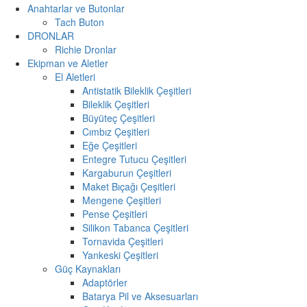
Anahtarlar ve Butonlar
Tach Buton
DRONLAR
Richie Dronlar
Ekipman ve Aletler
El Aletleri
Antistatik Bileklik Çeşitleri
Bileklik Çeşitleri
Büyüteç Çeşitleri
Cımbız Çeşitleri
Eğe Çeşitleri
Entegre Tutucu Çeşitleri
Kargaburun Çeşitleri
Maket Bıçağı Çeşitleri
Mengene Çeşitleri
Pense Çeşitleri
Silikon Tabanca Çeşitleri
Tornavida Çeşitleri
Yankeski Çeşitleri
Güç Kaynakları
Adaptörler
Batarya Pil ve Aksesuarları