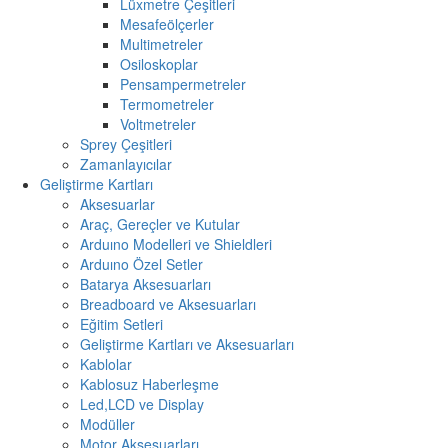
Lüxmetre Çeşitleri
Mesafeölçerler
Multimetreler
Osiloskoplar
Pensampermetreler
Termometreler
Voltmetreler
Sprey Çeşitleri
Zamanlayıcılar
Geliştirme Kartları
Aksesuarlar
Araç, Gereçler ve Kutular
Arduıno Modelleri ve Shieldleri
Arduıno Özel Setler
Batarya Aksesuarları
Breadboard ve Aksesuarları
Eğitim Setleri
Geliştirme Kartları ve Aksesuarları
Kablolar
Kablosuz Haberleşme
Led,LCD ve Display
Modüller
Motor Aksesuarları