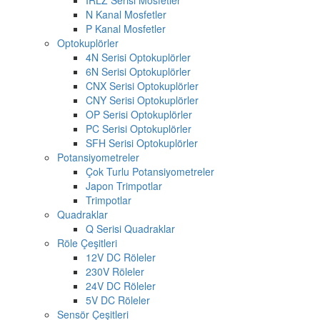
N Kanal Mosfetler
P Kanal Mosfetler
Optokuplörler
4N Serisi Optokuplörler
6N Serisi Optokuplörler
CNX Serisi Optokuplörler
CNY Serisi Optokuplörler
OP Serisi Optokuplörler
PC Serisi Optokuplörler
SFH Serisi Optokuplörler
Potansiyometreler
Çok Turlu Potansiyometreler
Japon Trimpotlar
Trimpotlar
Quadraklar
Q Serisi Quadraklar
Röle Çeşitleri
12V DC Röleler
230V Röleler
24V DC Röleler
5V DC Röleler
Sensör Çeşitleri