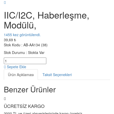
IIC/I2C, Haberleşme,
Modülü,
1455
kez görüntülendi.
39,69 ₺
Stok Kodu :
AB-AA134 (38)
Stok Durumu :
Stokta Var
Sepete Ekle
Ürün Açıklaması
Taksit Seçenekleri
Benzer Ürünler
ÜCRETSİZ KARGO
2000 TL ve üzeri alışverişlerinizde kargo ücretsiz.