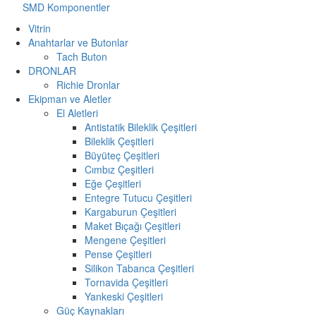
SMD Komponentler
Vitrin
Anahtarlar ve Butonlar
Tach Buton
DRONLAR
Richie Dronlar
Ekipman ve Aletler
El Aletleri
Antistatik Bileklik Çeşitleri
Bileklik Çeşitleri
Büyüteç Çeşitleri
Cımbız Çeşitleri
Eğe Çeşitleri
Entegre Tutucu Çeşitleri
Kargaburun Çeşitleri
Maket Bıçağı Çeşitleri
Mengene Çeşitleri
Pense Çeşitleri
Silikon Tabanca Çeşitleri
Tornavida Çeşitleri
Yankeski Çeşitleri
Güç Kaynakları