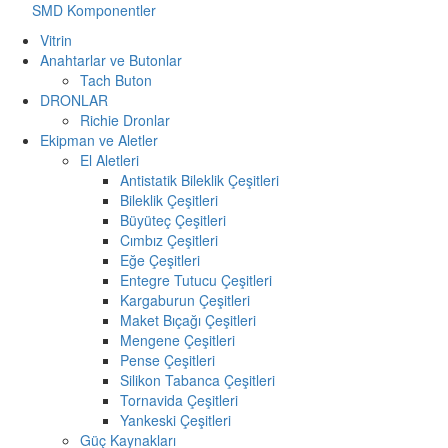
SMD Komponentler
Vitrin
Anahtarlar ve Butonlar
Tach Buton
DRONLAR
Richie Dronlar
Ekipman ve Aletler
El Aletleri
Antistatik Bileklik Çeşitleri
Bileklik Çeşitleri
Büyüteç Çeşitleri
Cımbız Çeşitleri
Eğe Çeşitleri
Entegre Tutucu Çeşitleri
Kargaburun Çeşitleri
Maket Bıçağı Çeşitleri
Mengene Çeşitleri
Pense Çeşitleri
Silikon Tabanca Çeşitleri
Tornavida Çeşitleri
Yankeski Çeşitleri
Güç Kaynakları