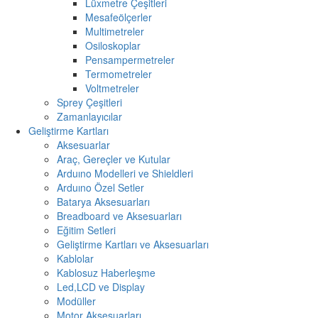
Lüxmetre Çeşitleri
Mesafeölçerler
Multimetreler
Osiloskoplar
Pensampermetreler
Termometreler
Voltmetreler
Sprey Çeşitleri
Zamanlayıcılar
Geliştirme Kartları
Aksesuarlar
Araç, Gereçler ve Kutular
Arduıno Modelleri ve Shieldleri
Arduıno Özel Setler
Batarya Aksesuarları
Breadboard ve Aksesuarları
Eğitim Setleri
Geliştirme Kartları ve Aksesuarları
Kablolar
Kablosuz Haberleşme
Led,LCD ve Display
Modüller
Motor Aksesuarları