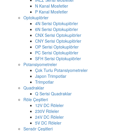
N Kanal Mosfetler
P Kanal Mosfetler
Optokuplörler
4N Serisi Optokuplörler
6N Serisi Optokuplörler
CNX Serisi Optokuplörler
CNY Serisi Optokuplörler
OP Serisi Optokuplörler
PC Serisi Optokuplörler
SFH Serisi Optokuplörler
Potansiyometreler
Çok Turlu Potansiyometreler
Japon Trimpotlar
Trimpotlar
Quadraklar
Q Serisi Quadraklar
Röle Çeşitleri
12V DC Röleler
230V Röleler
24V DC Röleler
5V DC Röleler
Sensör Çeşitleri