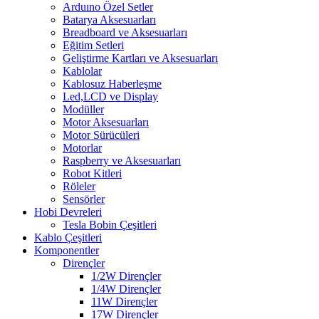
Arduıno Özel Setler
Batarya Aksesuarları
Breadboard ve Aksesuarları
Eğitim Setleri
Geliştirme Kartları ve Aksesuarları
Kablolar
Kablosuz Haberleşme
Led,LCD ve Display
Modüller
Motor Aksesuarları
Motor Sürücüleri
Motorlar
Raspberry ve Aksesuarları
Robot Kitleri
Röleler
Sensörler
Hobi Devreleri
Tesla Bobin Çeşitleri
Kablo Çeşitleri
Komponentler
Dirençler
1/2W Dirençler
1/4W Dirençler
11W Dirençler
17W Dirençler