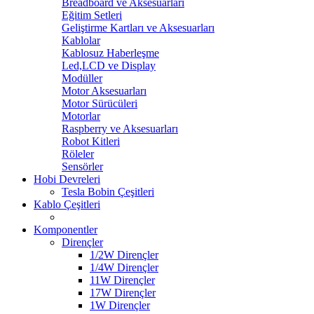
Breadboard ve Aksesuarları
Eğitim Setleri
Geliştirme Kartları ve Aksesuarları
Kablolar
Kablosuz Haberleşme
Led,LCD ve Display
Modüller
Motor Aksesuarları
Motor Sürücüleri
Motorlar
Raspberry ve Aksesuarları
Robot Kitleri
Röleler
Sensörler
Hobi Devreleri
Tesla Bobin Çeşitleri
Kablo Çeşitleri
Komponentler
Dirençler
1/2W Dirençler
1/4W Dirençler
11W Dirençler
17W Dirençler
1W Dirençler