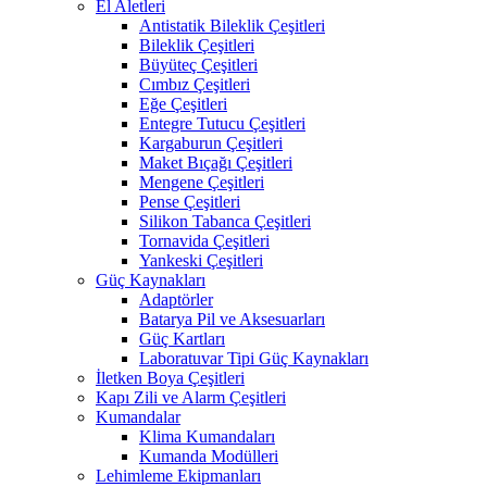
El Aletleri
Antistatik Bileklik Çeşitleri
Bileklik Çeşitleri
Büyüteç Çeşitleri
Cımbız Çeşitleri
Eğe Çeşitleri
Entegre Tutucu Çeşitleri
Kargaburun Çeşitleri
Maket Bıçağı Çeşitleri
Mengene Çeşitleri
Pense Çeşitleri
Silikon Tabanca Çeşitleri
Tornavida Çeşitleri
Yankeski Çeşitleri
Güç Kaynakları
Adaptörler
Batarya Pil ve Aksesuarları
Güç Kartları
Laboratuvar Tipi Güç Kaynakları
İletken Boya Çeşitleri
Kapı Zili ve Alarm Çeşitleri
Kumandalar
Klima Kumandaları
Kumanda Modülleri
Lehimleme Ekipmanları