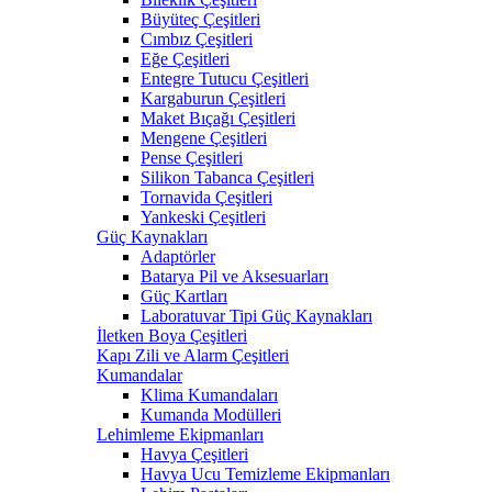
Büyüteç Çeşitleri
Cımbız Çeşitleri
Eğe Çeşitleri
Entegre Tutucu Çeşitleri
Kargaburun Çeşitleri
Maket Bıçağı Çeşitleri
Mengene Çeşitleri
Pense Çeşitleri
Silikon Tabanca Çeşitleri
Tornavida Çeşitleri
Yankeski Çeşitleri
Güç Kaynakları
Adaptörler
Batarya Pil ve Aksesuarları
Güç Kartları
Laboratuvar Tipi Güç Kaynakları
İletken Boya Çeşitleri
Kapı Zili ve Alarm Çeşitleri
Kumandalar
Klima Kumandaları
Kumanda Modülleri
Lehimleme Ekipmanları
Havya Çeşitleri
Havya Ucu Temizleme Ekipmanları