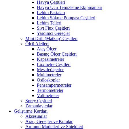
Havya Çeşitleri
Havya Ucu Temizleme Ekipmanları
Lehim Pastaları
Lehim Sökme Pompası Çeşitleri
Lehim Telleri
Sıvı Flux Çeşitleri
Yardımcı Gereçler
Mini Drill (Matkap) Çeşitleri
Ölçü Aletleri
Ateş Ölçer
Basınç Ölçer Çeşitleri
Kapasimetreler
Lüxmetre Çeşitleri
Mesafeölçerler
Multimetreler
Osiloskoplar
Pensampermetreler
Termometreler
Voltmetreler
Sprey Çeşitleri
Zamanlayıcılar
Geliştirme Kartları
Aksesuarlar
Araç, Gereçler ve Kutular
Arduıno Modelleri ve Shieldleri