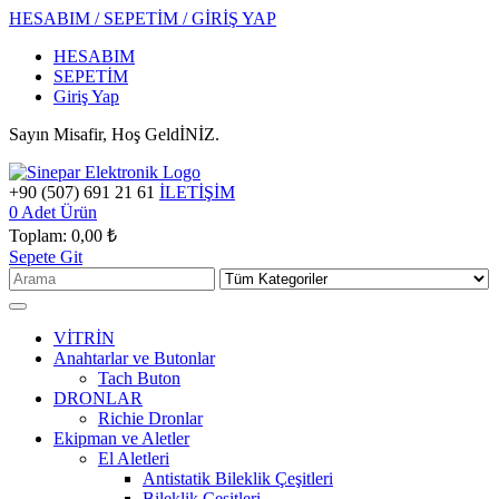
HESABIM / SEPETİM / GİRİŞ YAP
HESABIM
SEPETİM
Giriş Yap
Sayın Misafir, Hoş GeldİNİZ.
+90 (507) 691 21 61
İLETİŞİM
0
Adet Ürün
Toplam:
0,00 ₺
Sepete Git
VİTRİN
Anahtarlar ve Butonlar
Tach Buton
DRONLAR
Richie Dronlar
Ekipman ve Aletler
El Aletleri
Antistatik Bileklik Çeşitleri
Bileklik Çeşitleri