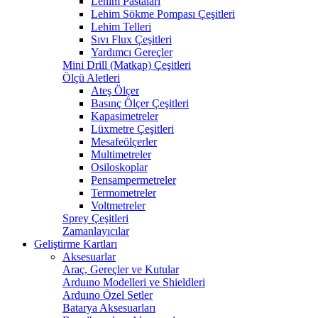
Lehim Pastaları
Lehim Sökme Pompası Çeşitleri
Lehim Telleri
Sıvı Flux Çeşitleri
Yardımcı Gereçler
Mini Drill (Matkap) Çeşitleri
Ölçü Aletleri
Ateş Ölçer
Basınç Ölçer Çeşitleri
Kapasimetreler
Lüxmetre Çeşitleri
Mesafeölçerler
Multimetreler
Osiloskoplar
Pensampermetreler
Termometreler
Voltmetreler
Sprey Çeşitleri
Zamanlayıcılar
Geliştirme Kartları
Aksesuarlar
Araç, Gereçler ve Kutular
Arduıno Modelleri ve Shieldleri
Arduıno Özel Setler
Batarya Aksesuarları