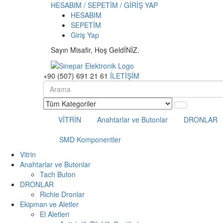
HESABIM / SEPETİM / GİRİŞ YAP
HESABIM
SEPETİM
Giriş Yap
Sayın Misafir, Hoş GeldİNİZ.
+90 (507) 691 21 61
İLETİŞİM
VİTRİN
Anahtarlar ve Butonlar
DRONLAR
SMD Komponentler
Vitrin
Anahtarlar ve Butonlar
Tach Buton
DRONLAR
Richie Dronlar
Ekipman ve Aletler
El Aletleri