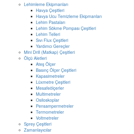
Lehimleme Ekipmanları
Havya Çeşitleri
Havya Ucu Temizleme Ekipmanları
Lehim Pastaları
Lehim Sökme Pompası Çeşitleri
Lehim Telleri
Sıvı Flux Çeşitleri
Yardımcı Gereçler
Mini Drill (Matkap) Çeşitleri
Ölçü Aletleri
Ateş Ölçer
Basınç Ölçer Çeşitleri
Kapasimetreler
Lüxmetre Çeşitleri
Mesafeölçerler
Multimetreler
Osiloskoplar
Pensampermetreler
Termometreler
Voltmetreler
Sprey Çeşitleri
Zamanlayıcılar