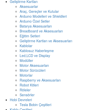
Geliştirme Kartları
Aksesuarlar
Araç, Gereçler ve Kutular
Arduıno Modelleri ve Shieldleri
Arduıno Özel Setler
Batarya Aksesuarları
Breadboard ve Aksesuarları
Eğitim Setleri
Geliştirme Kartları ve Aksesuarları
Kablolar
Kablosuz Haberleşme
Led,LCD ve Display
Modüller
Motor Aksesuarları
Motor Sürücüleri
Motorlar
Raspberry ve Aksesuarları
Robot Kitleri
Röleler
Sensörler
Hobi Devreleri
Tesla Bobin Çeşitleri
Kablo Çeşitleri