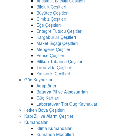
Antistatik Bileklik Çeşitleri
Bileklik Çeşitleri
Büyüteç Çeşitleri
Cımbız Çeşitleri
Eğe Çeşitleri
Entegre Tutucu Çeşitleri
Kargaburun Çeşitleri
Maket Bıçağı Çeşitleri
Mengene Çeşitleri
Pense Çeşitleri
Silikon Tabanca Çeşitleri
Tornavida Çeşitleri
Yankeski Çeşitleri
Güç Kaynakları
Adaptörler
Batarya Pil ve Aksesuarları
Güç Kartları
Laboratuvar Tipi Güç Kaynakları
İletken Boya Çeşitleri
Kapı Zili ve Alarm Çeşitleri
Kumandalar
Klima Kumandaları
Kumanda Modülleri